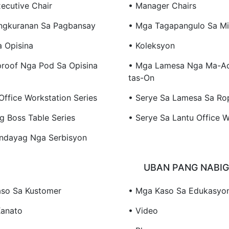
ecutive Chair
• Manager Chairs
ngkuranan Sa Pagbansay
• Mga Tagapangulo Sa Mi
a Opisina
• Koleksyon
roof Nga Pod Sa Opisina
• Mga Lamesa Nga Ma-Ad
Tas-On
Office Workstation Series
• Serye Sa Lamesa Sa Ro
g Boss Table Series
• Serye Sa Lantu Office W
ndayag Nga Serbisyon
UBAN PANG NABI
so Sa Kustomer
• Mga Kaso Sa Edukasyo
Kanato
• Video