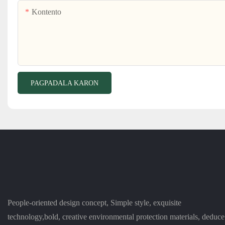
Kontento
PAGPADALA KARON
People-oriented design concept, Simple style, exquisite
technology,bold, creative environmental protection materials, deduce