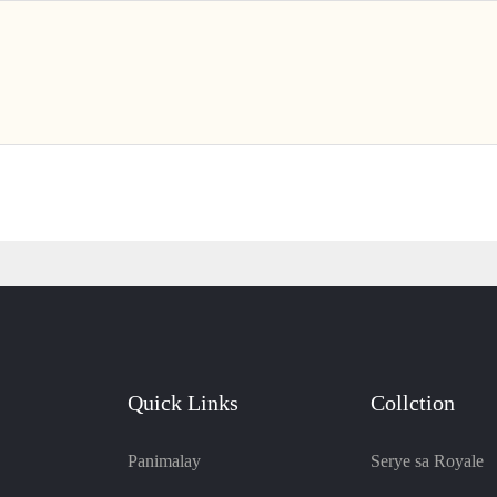
Quick Links
Collction
Panimalay
Serye sa Royale