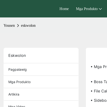
Home
Mga Produkto
Yousen
eskwolon
Eskwolon
• Mga P
Pagpalawig
• Boss T
Mga Produkto
• File Ca
Artikira
• Sidebo
Mga Video