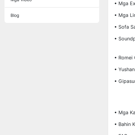
• Mga Ex
• Mga Li
Blog
• Sofa S
• Soundp
• Romei 
• Yushan
• Gipasu
• Mga Ka
• Bahin 