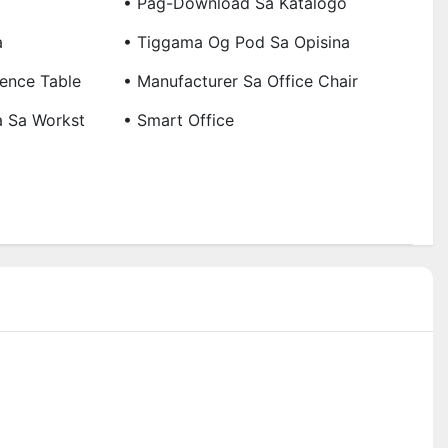
• Pag-Download Sa Katalogo
a
• Tiggama Og Pod Sa Opisina
ence Table
• Manufacturer Sa Office Chair
a Sa Workst
• Smart Office