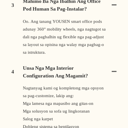
Mahimo Ba Nga Ibalhin Ang Office
3
Pod Human Sa Pag-Instalar?
Oo. Ang tanang YOUSEN smart office pods
adunay 360° mobility wheels, nga nagtugot sa
dali nga pagbalhin ug flexible nga pag-adjust
sa layout sa opisina nga walay mga pagbag-o
sa istruktura.
Unsa Nga Mga Interior
4
Configuration Ang Magamit?
Nagtanyag kami og kompletong mga opsyon
sa pag-customize, lakip ang:
Mga lamesa nga mapasibo ang gitas-on
Mga solusyon sa sofa ug lingkoranan
Salog nga karpet
Dobleng sistema sa bentilasyon