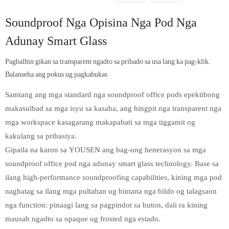
Soundproof Nga Opisina Nga Pod Nga
Adunay Smart Glass
Pagbalhin gikan sa transparent ngadto sa pribado sa usa lang ka pag-klik.
Balanseha ang pokus ug pagkabukas
Samtang ang mga standard nga soundproof office pods epektibong
makasulbad sa mga isyu sa kasaba, ang hingpit nga transparent nga
mga workspace kasagarang makapabati sa mga tiggamit og
kakulang sa pribasiya.
Gipaila na karon sa YOUSEN ang bag-ong henerasyon sa mga
soundproof office pod nga adunay smart glass technology. Base sa
ilang high-performance soundproofing capabilities, kining mga pod
naghatag sa ilang mga pultahan ug bintana nga bildo og talagsaon
nga function: pinaagi lang sa pagpindot sa buton, dali ra kining
mausab ngadto sa opaque ug frosted nga estado.