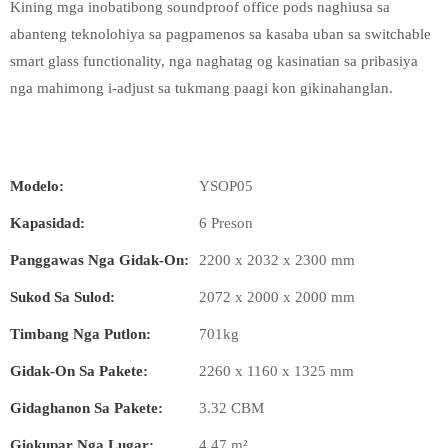
Kining mga inobatibong soundproof office pods naghiusa sa
abanteng teknolohiya sa pagpamenos sa kasaba uban sa switchable
smart glass functionality, nga naghatag og kasinatian sa pribasiya
nga mahimong i-adjust sa tukmang paagi kon gikinahanglan.
Modelo:
YSOP05
Kapasidad:
6 Preson
Panggawas Nga Gidak-On:
2200 x 2032 x 2300 mm
Sukod Sa Sulod:
2072 x 2000 x 2000 mm
Timbang Nga Putlon:
701kg
Gidak-On Sa Pakete:
2260 x 1160 x 1325 mm
Gidaghanon Sa Pakete:
3.32 CBM
Giokupar Nga Lugar:
4.47 m²