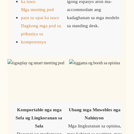
ka tawo
igong espasyo aron ma-
Mga meeting pod
accommodate ang
para sa upat ka tawo
kadaghanan sa mga modelo
Dagkong mga pod sa
sa standing desk.
pribasiya sa
komperensya
Komportable nga mga 
Ubang mga Muwebles nga 
Sofa ug Lingkoranan sa 
Nahiuyon
Sala
 Mga lingkuranan sa opisina, 
 Dugangi og modernong 
mga kabinet sa pagtipig, mga 