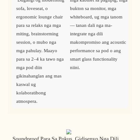
sofa, loveseat, o 
bukton sa monitor, mga 
ergonomic lounge chair 
whiteboard, ug mga tanom 
para sa relaks nga mga 
— tanan dali nga ma-
miting, brainstorming 
integrate nga dili 
session, o mubo nga 
makompromiso ang acoustic 
mga pahulay. Maayo 
performance sa pod o ang 
para sa 2–4 ​​ka tawo nga 
smart glass functionality 
mga pod diin 
niini. 
gikinahanglan ang mas 
kaswal ug 
kolaboratibong 
atmospera.
Soundproof Para Sa Pokus. Gidisenyo Nga Dili