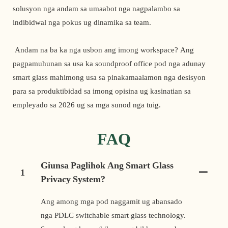
solusyon nga andam sa umaabot nga nagpalambo sa 
indibidwal nga pokus ug dinamika sa team.
 Andam na ba ka nga usbon ang imong workspace? Ang 
pagpamuhunan sa usa ka soundproof office pod nga adunay 
smart glass mahimong usa sa pinakamaalamon nga desisyon 
para sa produktibidad sa imong opisina ug kasinatian sa 
empleyado sa 2026 ug sa mga sunod nga tuig. 
FAQ
Giunsa Paglihok Ang Smart Glass
1
Privacy System?
Ang among mga pod naggamit ug abansado
nga PDLC switchable smart glass technology.