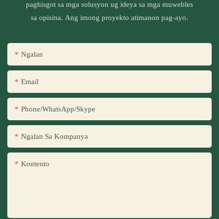
paghisgot sa mga solusyon ug ideya sa mga muwebles
sa opisina. Ang imong proyekto atimanon pag-ayo.
Ngalan
Email
Phone/WhatsApp/Skype
Ngalan Sa Kompanya
Kontento