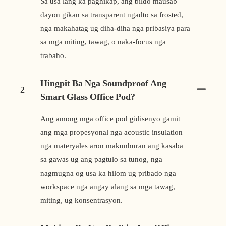
Sa usa lang ka paghikap, ang bildo mausab
dayon gikan sa transparent ngadto sa frosted,
nga makahatag ug diha-diha nga pribasiya para
sa mga miting, tawag, o naka-focus nga
trabaho.
Hingpit Ba Nga Soundproof Ang
2
Smart Glass Office Pod?
Ang among mga office pod gidisenyo gamit
ang mga propesyonal nga acoustic insulation
nga materyales aron makunhuran ang kasaba
sa gawas ug ang pagtulo sa tunog, nga
nagmugna og usa ka hilom ug pribado nga
workspace nga angay alang sa mga tawag,
miting, ug konsentrasyon.