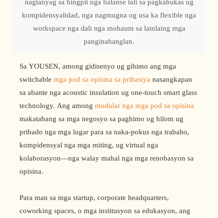
nagtanyag sa hingpit nga balanse tali sa pagkabukas ug
kompidensyalidad, nga nagmugna og usa ka flexible nga
workspace nga dali nga mohaum sa lainlaing mga
panginahanglan.
Sa YOUSEN, among gidisenyo ug gihimo ang mga
switchable
mga pod sa opisina sa pribasiya
nasangkapan
sa abante nga acoustic insulation ug one-touch smart glass
technology. Ang among
modular nga mga pod sa opisina
makatabang sa mga negosyo sa paghimo og hilom ug
pribado nga mga lugar para sa naka-pokus nga trabaho,
kompidensyal nga mga miting, ug virtual nga
kolaborasyon—nga walay mahal nga mga renobasyon sa
opisina.
Para man sa mga startup, corporate headquarters,
coworking spaces, o mga institusyon sa edukasyon, ang