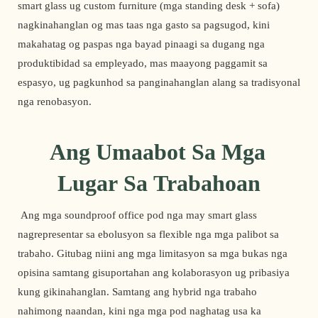
smart glass ug custom furniture (mga standing desk + sofa) 
nagkinahanglan og mas taas nga gasto sa pagsugod, kini 
makahatag og paspas nga bayad pinaagi sa dugang nga 
produktibidad sa empleyado, mas maayong paggamit sa 
espasyo, ug pagkunhod sa panginahanglan alang sa tradisyonal 
nga renobasyon. 
Ang Umaabot Sa Mga 
Lugar Sa Trabahoan
 Ang mga soundproof office pod nga may smart glass 
nagrepresentar sa ebolusyon sa flexible nga mga palibot sa 
trabaho. Gitubag niini ang mga limitasyon sa mga bukas nga 
opisina samtang gisuportahan ang kolaborasyon ug pribasiya 
kung gikinahanglan. Samtang ang hybrid nga trabaho 
nahimong naandan, kini nga mga pod naghatag usa ka 