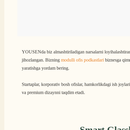
YOUSENda biz almashtiriladigan narsalarni loyihalashtira
jihozlangan. Bizning
modulli ofis podkastlari
biznesga qimma
yaratishga yordam bering.
Startaplar, korporativ bosh ofislar, hamkorlikdagi ish joyla
va premium dizaynni taqdim etadi.
Smart Glass