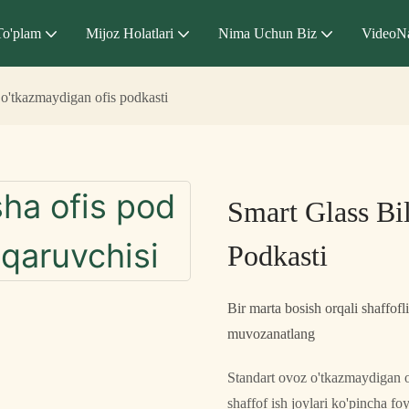
To'plam
Mijoz Holatlari
Nima Uchun Biz
VideoN
 o'tkazmaydigan ofis podkasti
Smart Glass Bi
Podkasti
Bir marta bosish orqali shaffof
muvozanatlang
Standart ovoz o'tkazmaydigan of
shaffof ish joylari ko'pincha fo