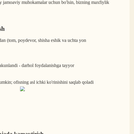
fiy jamoaviy muhokamalar uchun bo'lsin, bizning maxfiylik
sh
an (tom, poydevor, shisha eshik va uchta yon
yakunlandi - darhol foydalanishga tayyor
umkin; ofisning asl ichki ko'rinishini saqlab qoladi
ajada kamaytirish