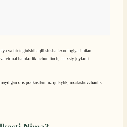
siya va bir teginishli aqlli shisha texnologiyasi bilan
 va virtual hamkorlik uchun tinch, shaxsiy joylarni
kazmaydigan ofis podkastlarimiz qulaylik, moslashuvchanlik
dkasti Nima?