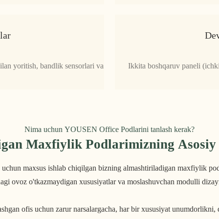
lar
Dev
lan yoritish, bandlik sensorlari va
Ikkita boshqaruv paneli (ichk
Nima uchun YOUSEN Office Podlarini tanlash kerak?
igan Maxfiylik Podlarimizning Asosiy
uchun maxsus ishlab chiqilgan bizning almashtiriladigan maxfiylik podlar
jadagi ovoz o'tkazmaydigan xususiyatlar va moslashuvchan modulli dizaynn
lashgan ofis uchun zarur narsalargacha, har bir xususiyat unumdorlikni,