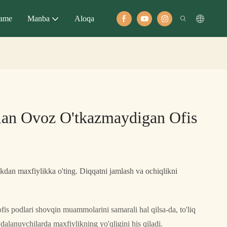
ame
Manba
Aloqa
lan Ovoz O'tkazmaydigan Ofis
likdan maxfiylikka o'ting. Diqqatni jamlash va ochiqlikni
is podlari shovqin muammolarini samarali hal qilsa-da, to'liq
ydalanuvchilarda maxfiylikning yo'qligini his qiladi.