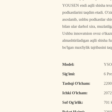
YOUSEN endi aqlli shisha texn
podkastlarini taqdim etadi. O'
asoslanib, ushbu podkastlar shi
bilan ular darhol xira, muzlatil
Ushbu innovatsion ovoz o'tkazm
almashtiriladigan aqlli shisha f
bo'lgan maxfiylik tajribasini ta
Model:
YSO
Sig'imi:
6 Pr
Tashqi O'lcham:
2200
Ichki O'lcham:
2072
Sof Og'irlik:
701 
Paket Hajmi:
2260