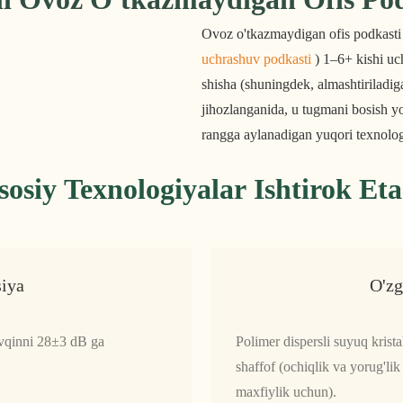
Ovoz o'tkazmaydigan ofis podkasti 
uchrashuv podkasti
 ) 1–6+ kishi uc
shisha (shuningdek, almashtiriladig
jihozlanganida, u tugmani bosish yo
rangga aylanadigan yuqori texnolog
sosiy Texnologiyalar Ishtirok Eta
siya
O'zg
ovqinni 28±3 dB ga
Polimer dispersli suyuq kris
shaffof (ochiqlik va yorug'li
maxfiylik uchun).