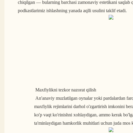
chiqilgan — bularning barchasi zamonaviy estetikani saqlab q
podkastlarimiz ishlashning yanada aqlli usulini taklif etadi.
 Maxfiylikni tezkor nazorat qilish 
 An'anaviy muzlatilgan oynalar yoki pardalardan farqli o'laroq, aqlli oynalar sizga 
maxfiylik rejimlarini darhol o'zgartirish imkonini b
ko'p vaqt ko'rinishni xohlaydigan, ammo kerak bo'lg
ta'minlaydigan hamkorlik muhitlari uchun juda mos k