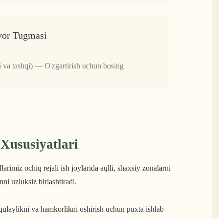
or Tugmasi
i va tashqi) — O'zgartirish uchun bosing
 Xususiyatlari
imiz ochiq rejali ish joylarida aqlli, shaxsiy zonalarni
i uzluksiz birlashtiradi.
 qulaylikni va hamkorlikni oshirish uchun puxta ishlab