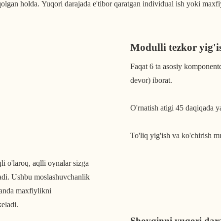
olgan holda. Yuqori darajada e'tibor qaratgan individual ish yoki max
Modulli tezkor yig'i
Faqat 6 ta asosiy komponentd
devor) iborat.
O'rnatish atigi 45 daqiqada 
To'liq yig'ish va ko'chirish m
eradi. Ushbu moslashuvchanlik 
anda maxfiylikni 
eladi.
Shovqinni yuqori dar