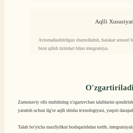
Aqlli Xususiyat
Avtomatlashtirilgan shamollatish, harakat sensori bi
bron qilish tizimlari bilan integratsiya.
O'zgartirilad
Zamonaviy ofis muhitining o'zgaruvchan talablarini qondirish 
yaratish uchun ilg'or aqlli shisha texnologiyasi, yuqori dara
Talab bo'yicha maxfiylikni boshqarishdan tortib, integratsiya