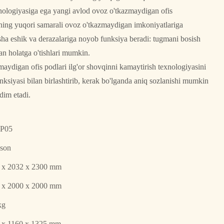
ologiyasiga ega yangi avlod ovoz o'tkazmaydigan ofis
zining yuqori samarali ovoz o'tkazmaydigan imkoniyatlariga
sha eshik va derazalariga noyob funksiya beradi: tugmani bosish
gan holatga o'tishlari mumkin.
aydigan ofis podlari ilg'or shovqinni kamaytirish texnologiyasini
unksiyasi bilan birlashtirib, kerak bo'lganda aniq sozlanishi mumkin
qdim etadi.
P05
eson
 x 2032 x 2300 mm
 x 2000 x 2000 mm
kg
 x 1160 x 1325 mm