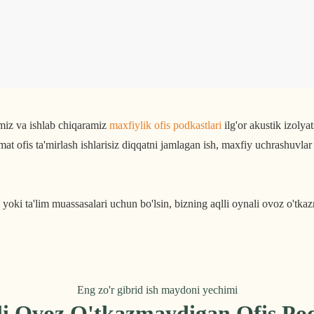
miz va ishlab chiqaramiz
maxfiylik ofis podkastlari
ilg'or akustik izolyat
t ofis ta'mirlash ishlarisiz diqqatni jamlagan ish, maxfiy uchrashuvlar
ri yoki ta'lim muassasalari uchun bo'lsin, bizning aqlli oynali ovoz o't
Eng zo'r gibrid ish maydoni yechimi
li Ovoz O'tkazmaydigan Ofis Po