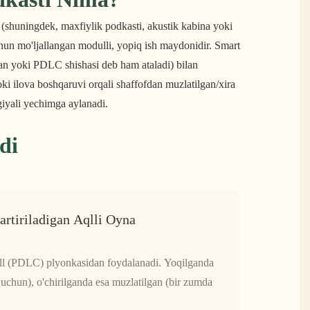
(shuningdek, maxfiylik podkasti, akustik kabina yoki 
hun mo'ljallangan modulli, yopiq ish maydonidir. Smart 
an yoki PDLC shishasi deb ham ataladi) bilan 
ki ilova boshqaruvi orqali shaffofdan muzlatilgan/xira 
iyali yechimga aylanadi.
di
artiriladigan Aqlli Oyna
tall (PDLC) plyonkasidan foydalanadi. Yoqilganda
k uchun), o'chirilganda esa muzlatilgan (bir zumda