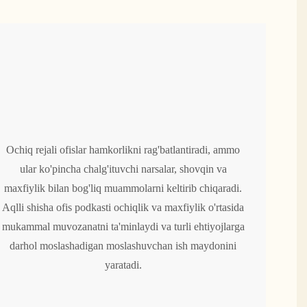
Ochiq rejali ofislar hamkorlikni rag'batlantiradi, ammo
ular ko'pincha chalg'ituvchi narsalar, shovqin va
maxfiylik bilan bog'liq muammolarni keltirib chiqaradi.
Aqlli shisha ofis podkasti ochiqlik va maxfiylik o'rtasida
mukammal muvozanatni ta'minlaydi va turli ehtiyojlarga
darhol moslashadigan moslashuvchan ish maydonini
yaratadi.