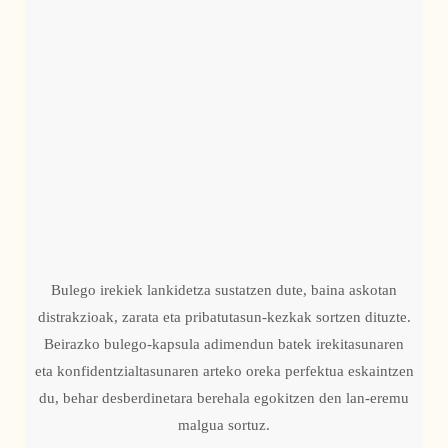
Bulego irekiek lankidetza sustatzen dute, baina askotan
distrakzioak, zarata eta pribatutasun-kezkak sortzen dituzte.
Beirazko bulego-kapsula adimendun batek irekitasunaren
eta konfidentzialtasunaren arteko oreka perfektua eskaintzen
du, behar desberdinetara berehala egokitzen den lan-eremu
malgua sortuz.