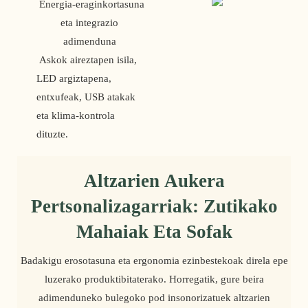
 Energia-eraginkortasuna 
eta integrazio 
adimenduna 
 Askok aireztapen isila, 
LED argiztapena, 
entxufeak, USB atakak 
eta klima-kontrola 
dituzte.
Altzarien Aukera
Pertsonalizagarriak: Zutikako
Mahaiak Eta Sofak
Badakigu erosotasuna eta ergonomia ezinbestekoak direla epe
luzerako produktibitaterako. Horregatik, gure beira
adimenduneko bulegoko pod insonorizatuek altzarien