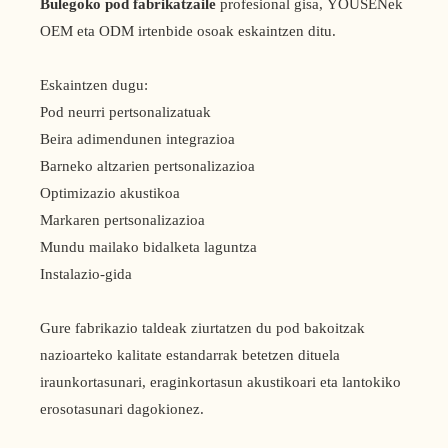
Bulegoko pod fabrikatzaile
profesional gisa, YOUSENek
OEM eta ODM irtenbide osoak eskaintzen ditu.
Eskaintzen dugu:
Pod neurri pertsonalizatuak
Beira adimendunen integrazioa
Barneko altzarien pertsonalizazioa
Optimizazio akustikoa
Markaren pertsonalizazioa
Mundu mailako bidalketa laguntza
Instalazio-gida
Gure fabrikazio taldeak ziurtatzen du pod bakoitzak
nazioarteko kalitate estandarrak betetzen dituela
iraunkortasunari, eraginkortasun akustikoari eta lantokiko
erosotasunari dagokionez.