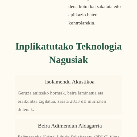
dena botoi bat sakatuta edo 
aplikazio baten 
kontrolarekin.
Inplikatutako Teknologia
Nagusiak
Isolamendu Akustikoa
Geruza anitzeko hormak, beira laminatua eta
eraikuntza zigilatua, zarata 28±3 dB murrizten
dutenak.
Beira Adimendun Aldagarria