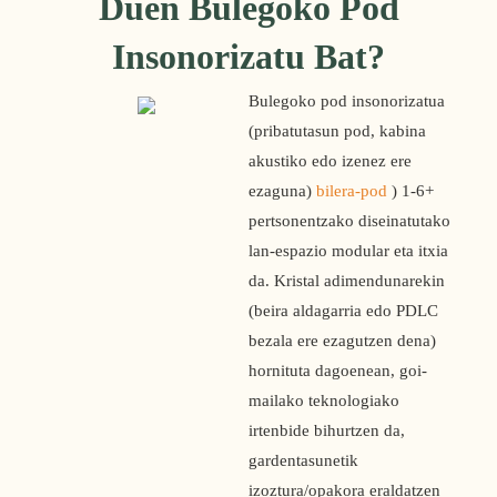
Duen Bulegoko Pod
Insonorizatu Bat?
Bulegoko pod insonorizatua 
(pribatutasun pod, kabina 
akustiko edo izenez ere 
ezaguna) 
bilera-pod
 ) 1-6+ 
pertsonentzako diseinatutako 
lan-espazio modular eta itxia 
da. Kristal adimendunarekin 
(beira aldagarria edo PDLC 
bezala ere ezagutzen dena) 
hornituta dagoenean, goi-
mailako teknologiako 
irtenbide bihurtzen da, 
gardentasunetik 
izoztura/opakora eraldatzen 