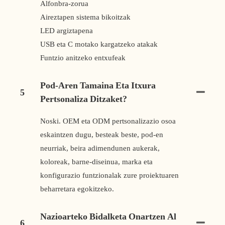
Alfonbra-zorua
Aireztapen sistema bikoitzak
LED argiztapena
USB eta C motako kargatzeko atakak
Funtzio anitzeko entxufeak
Pod-Aren Tamaina Eta Itxura
5
Pertsonaliza Ditzaket?
Noski. OEM eta ODM pertsonalizazio osoa
eskaintzen dugu, besteak beste, pod-en
neurriak, beira adimendunen aukerak,
koloreak, barne-diseinua, marka eta
konfigurazio funtzionalak zure proiektuaren
beharretara egokitzeko.
Nazioarteko Bidalketa Onartzen Al
6