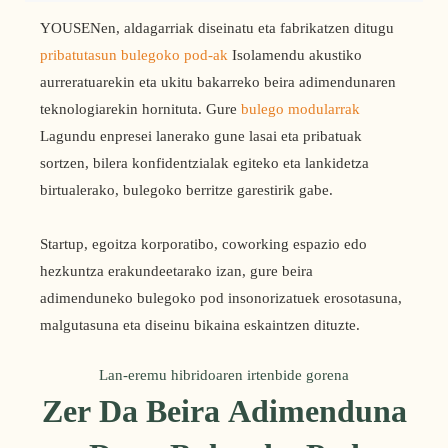
YOUSENen, aldagarriak diseinatu eta fabrikatzen ditugu
pribatutasun bulegoko pod-ak
Isolamendu akustiko
aurreratuarekin eta ukitu bakarreko beira adimendunaren
teknologiarekin hornituta. Gure
bulego modularrak
Lagundu enpresei lanerako gune lasai eta pribatuak
sortzen, bilera konfidentzialak egiteko eta lankidetza
birtualerako, bulegoko berritze garestirik gabe.
Startup, egoitza korporatibo, coworking espazio edo
hezkuntza erakundeetarako izan, gure beira
adimenduneko bulegoko pod insonorizatuek erosotasuna,
malgutasuna eta diseinu bikaina eskaintzen dituzte.
Lan-eremu hibridoaren irtenbide gorena
Zer Da Beira Adimenduna