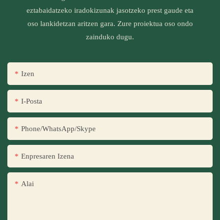
eztabaidatzeko iradokizunak jasotzeko prest gaude eta
oso lankidetzan aritzen gara. Zure proiektua oso ondo
zainduko dugu.
Izen
I-Posta
Phone/WhatsApp/Skype
Enpresaren Izena
Alai