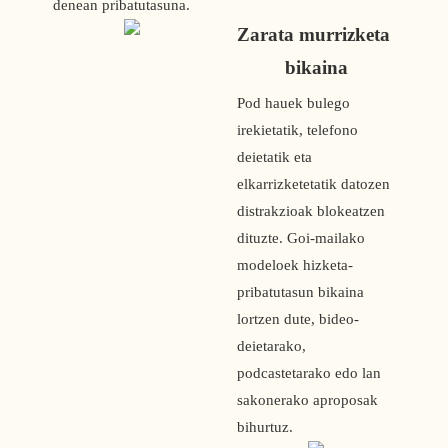
denean pribatutasuna.
Zarata murrizketa 
bikaina
Pod hauek bulego 
irekietatik, telefono 
deietatik eta 
elkarrizketetatik datozen 
distrakzioak blokeatzen 
dituzte. Goi-mailako 
modeloek hizketa-
pribatutasun bikaina 
lortzen dute, bideo-
deietarako, 
podcastetarako edo lan 
sakonerako aproposak 
bihurtuz.