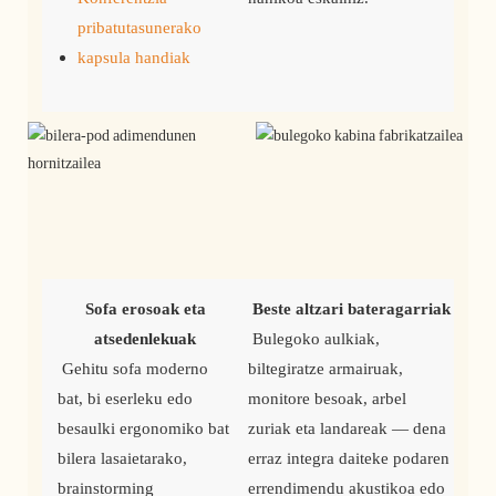
pribatutasunerako
kapsula handiak
Sofa erosoak eta 
Beste altzari bateragarriak
atsedenlekuak
 Bulegoko aulkiak, 
 Gehitu sofa moderno 
biltegiratze armairuak, 
bat, bi eserleku edo 
monitore besoak, arbel 
besaulki ergonomiko bat 
zuriak eta landareak — dena 
bilera lasaietarako, 
erraz integra daiteke podaren 
brainstorming 
errendimendu akustikoa edo 