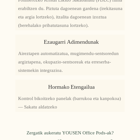
Polimerozko Kristal Likido Sakabanatu (PDLC) filma
erabiltzen du. Piztuta dagoenean gardena (irekitasuna
eta argia lortzeko), itzalita dagoenean izoztua
(berehalako pribatutasuna lortzeko).
Ezaugarri Adimendunak
Aireztapen automatizatua, mugimendu-sentsoredun
argiztapena, okupazio-sentsoreak eta erreserba-
sistemekin integrazioa.
Hormako Etengailua
Kontrol bikoitzeko panelak (barrukoa eta kanpokoa)
— Sakatu aldatzeko
Zergatik aukeratu YOUSEN Office Pods-ak?