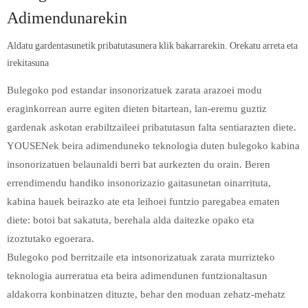
Adimendunarekin
Aldatu gardentasunetik pribatutasunera klik bakarrarekin. Orekatu arreta eta
irekitasuna
Bulegoko pod estandar insonorizatuek zarata arazoei modu
eraginkorrean aurre egiten dieten bitartean, lan-eremu guztiz
gardenak askotan erabiltzaileei pribatutasun falta sentiarazten diete.
YOUSENek beira adimenduneko teknologia duten bulegoko kabina
insonorizatuen belaunaldi berri bat aurkezten du orain. Beren
errendimendu handiko insonorizazio gaitasunetan oinarrituta,
kabina hauek beirazko ate eta leihoei funtzio paregabea ematen
diete: botoi bat sakatuta, berehala alda daitezke opako eta
izoztutako egoerara.
Bulegoko pod berritzaile eta intsonorizatuak zarata murrizteko
teknologia aurreratua eta beira adimendunen funtzionaltasun
aldakorra konbinatzen dituzte, behar den moduan zehatz-mehatz