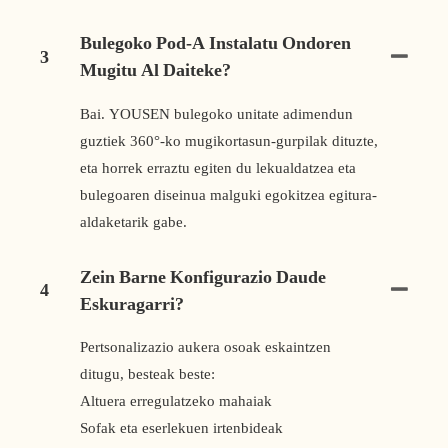
Bulegoko Pod-A Instalatu Ondoren
3
Mugitu Al Daiteke?
Bai. YOUSEN bulegoko unitate adimendun
guztiek 360°-ko mugikortasun-gurpilak dituzte,
eta horrek erraztu egiten du lekualdatzea eta
bulegoaren diseinua malguki egokitzea egitura-
aldaketarik gabe.
Zein Barne Konfigurazio Daude
4
Eskuragarri?
Pertsonalizazio aukera osoak eskaintzen
ditugu, besteak beste:
Altuera erregulatzeko mahaiak
Sofak eta eserlekuen irtenbideak