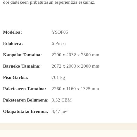
doi daitekeen pribatutasun esperientzia eskainiz.
Modeloa:
YSOP05
Edukiera:
6 Preso
Kanpoko Tamaina:
2200 x 2032 x 2300 mm
Barneko Tamaina:
2072 x 2000 x 2000 mm
Pisu Garbia:
701 kg
Paketearen Tamaina:
2260 x 1160 x 1325 mm
Paketearen Bolumena:
3.32 CBM
Okupatutako Eremua:
4,47 m²