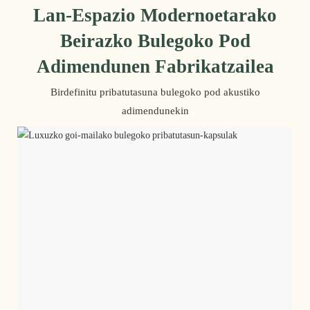
Lan-Espazio Modernoetarako
Beirazko Bulegoko Pod
Adimendunen Fabrikatzailea
Birdefinitu pribatutasuna bulegoko pod akustiko
adimendunekin