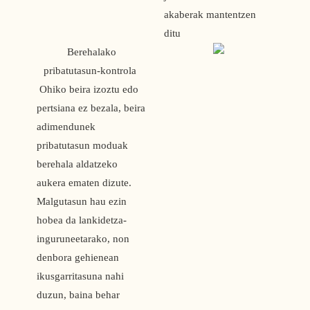
akaberak mantentzen
ditu
 Berehalako 
pribatutasun-kontrola 
 Ohiko beira izoztu edo 
pertsiana ez bezala, beira 
adimendunek 
pribatutasun moduak 
berehala aldatzeko 
aukera ematen dizute. 
Malgutasun hau ezin 
hobea da lankidetza-
inguruneetarako, non 
denbora gehienean 
ikusgarritasuna nahi 
duzun, baina behar 