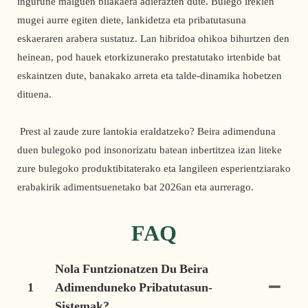
ingurune malguen bilakaera adierazten dute. Bulego irekien 
mugei aurre egiten diete, lankidetza eta pribatutasuna 
eskaeraren arabera sustatuz. Lan hibridoa ohikoa bihurtzen den 
heinean, pod hauek etorkizunerako prestatutako irtenbide bat 
eskaintzen dute, banakako arreta eta talde-dinamika hobetzen 
dituena.
 Prest al zaude zure lantokia eraldatzeko? Beira adimenduna 
duen bulegoko pod insonorizatu batean inbertitzea izan liteke 
zure bulegoko produktibitaterako eta langileen esperientziarako 
erabakirik adimentsuenetako bat 2026an eta aurrerago. 
FAQ
Nola Funtzionatzen Du Beira
1
Adimenduneko Pribatutasun-
Sistemak?