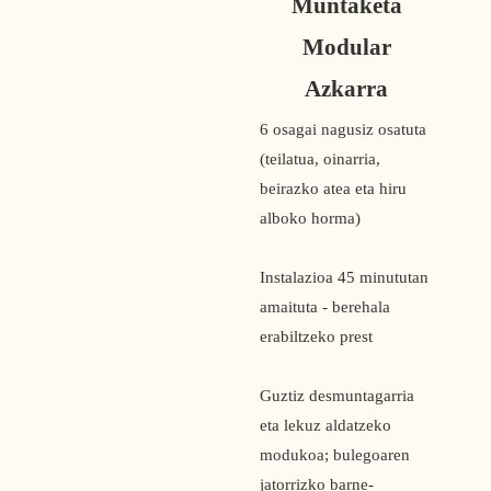
Muntaketa
Modular
Azkarra
6 osagai nagusiz osatuta
(teilatua, oinarria,
beirazko atea eta hiru
alboko horma)
Instalazioa 45 minututan
amaituta - berehala
erabiltzeko prest
Guztiz desmuntagarria
eta lekuz aldatzeko
modukoa; bulegoaren
jatorrizko barne-