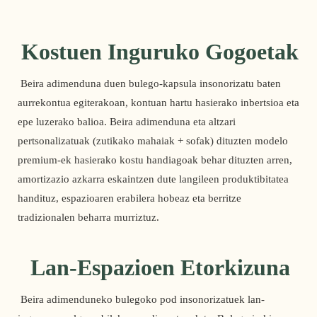
Kostuen Inguruko Gogoetak
 Beira adimenduna duen bulego-kapsula insonorizatu baten 
aurrekontua egiterakoan, kontuan hartu hasierako inbertsioa eta 
epe luzerako balioa. Beira adimenduna eta altzari 
pertsonalizatuak (zutikako mahaiak + sofak) dituzten modelo 
premium-ek hasierako kostu handiagoak behar dituzten arren, 
amortizazio azkarra eskaintzen dute langileen produktibitatea 
handituz, espazioaren erabilera hobeaz eta berritze 
tradizionalen beharra murriztuz. 
Lan-Espazioen Etorkizuna
 Beira adimenduneko bulegoko pod insonorizatuek lan-