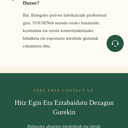
Duzue?
Bai. Bulegoko pod-en fabrikatzaile profesional
gisa, YOUSENek mundu osoko banatzaile,
kontratista eta erosle komertzialentzako
bidalketa eta esportazio irtenbide globalak
eskaintzen ditu.
FEEL FREE CONTACT US
Hitz Egin Eta Eztabaidatu Dezagun
Gurekin
Bulegoko altzarien irtenbideak eta ideiak