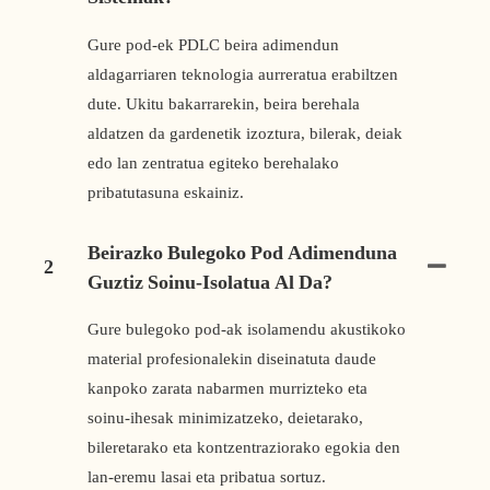
Gure pod-ek PDLC beira adimendun
aldagarriaren teknologia aurreratua erabiltzen
dute. Ukitu bakarrarekin, beira berehala
aldatzen da gardenetik izoztura, bilerak, deiak
edo lan zentratua egiteko berehalako
pribatutasuna eskainiz.
Beirazko Bulegoko Pod Adimenduna
2
Guztiz Soinu-Isolatua Al Da?
Gure bulegoko pod-ak isolamendu akustikoko
material profesionalekin diseinatuta daude
kanpoko zarata nabarmen murrizteko eta
soinu-ihesak minimizatzeko, deietarako,
bileretarako eta kontzentraziorako egokia den
lan-eremu lasai eta pribatua sortuz.