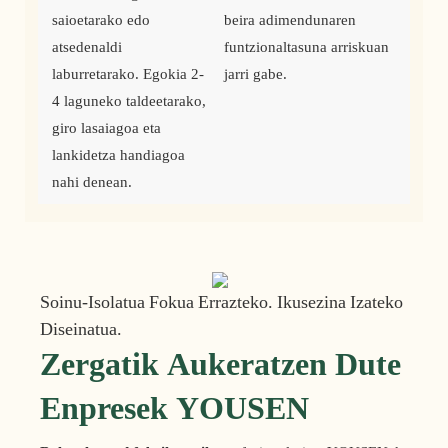
saioetarako edo 
beira adimendunaren 
atsedenaldi 
funtzionaltasuna arriskuan 
laburretarako. Egokia 2-
jarri gabe. 
4 laguneko taldeetarako, 
giro lasaiagoa eta 
lankidetza handiagoa 
nahi denean.
Soinu-Isolatua Fokua Errazteko. Ikusezina Izateko
Diseinatua.
Zergatik Aukeratzen Dute
Enpresek YOUSEN