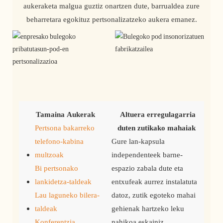
aukeraketa malgua guztiz onartzen dute, barrualdea zure
beharretara egokituz pertsonalizatzeko aukera emanez.
Tamaina Aukerak
Altuera erregulagarria 
Pertsona bakarreko
duten zutikako mahaiak
telefono-kabina
Gure lan-kapsula
multzoak
independenteek barne-
Bi pertsonako
espazio zabala dute eta
lankidetza-taldeak
entxufeak aurrez instalatuta
Lau laguneko bilera-
datoz, zutik egoteko mahai
taldeak
gehienak hartzeko leku
Konferentzia
nahikoa eskainiz.