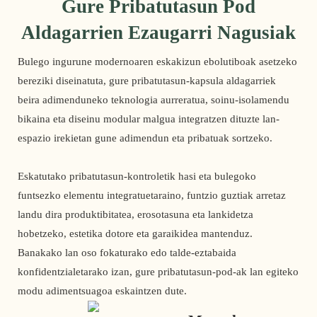
Gure Pribatutasun Pod
Aldagarrien Ezaugarri Nagusiak
Bulego ingurune modernoaren eskakizun ebolutiboak asetzeko
bereziki diseinatuta, gure pribatutasun-kapsula aldagarriek
beira adimenduneko teknologia aurreratua, soinu-isolamendu
bikaina eta diseinu modular malgua integratzen dituzte lan-
espazio irekietan gune adimendun eta pribatuak sortzeko.
Eskatutako pribatutasun-kontroletik hasi eta bulegoko
funtsezko elementu integratuetaraino, funtzio guztiak arretaz
landu dira produktibitatea, erosotasuna eta lankidetza
hobetzeko, estetika dotore eta garaikidea mantenduz.
Banakako lan oso fokaturako edo talde-eztabaida
konfidentzialetarako izan, gure pribatutasun-pod-ak lan egiteko
modu adimentsuagoa eskaintzen dute.