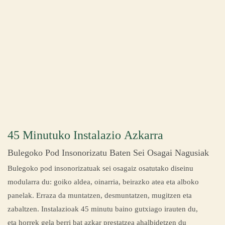
45 Minutuko Instalazio Azkarra
Bulegoko Pod Insonorizatu Baten Sei Osagai Nagusiak
Bulegoko pod insonorizatuak sei osagaiz osatutako diseinu
modularra du: goiko aldea, oinarria, beirazko atea eta alboko
panelak. Erraza da muntatzen, desmuntatzen, mugitzen eta
zabaltzen. Instalazioak 45 minutu baino gutxiago irauten du,
eta horrek gela berri bat azkar prestatzea ahalbidetzen du