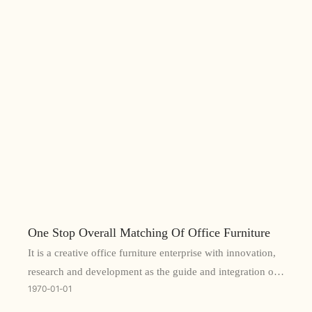
One Stop Overall Matching Of Office Furniture
It is a creative office furniture enterprise with innovation,
research and development as the guide and integration of
1970
01
01
scientific manufacturing, marketing and service as the
core.