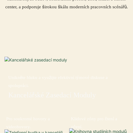
center, a podporuje širokou škálu moderních pracovních scénářů.
Unikněte hluku a využijte efektivní týmové diskuse a
spolupráci.
Kancelářské Zasedací Moduly
Pro soukromé hovory a
Klidové zóny pro čtení a
videohovory.
učení.