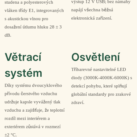
výstup 12 V USB; bez námahy
studena a polyesterových
napájí všechna běžná
vláken třídy E1, integrovaných
elektronická zařízení.
s akustickou vlnou pro
dosažení útlumu hluku 28 ± 3
dB.
Větrací
Osvětlení
systém
Tříbarevné nastavitelné LED
diody (3000K-4000K-6000K) s
Díky systému dvoucyklového
detekcí pohybu, které splňují
přívodu čerstvého vzduchu
globální standardy pro zrakové
udržuje kapsle vyvážený tlak
zdraví.
vzduchu a zajišťuje, že teplotní
rozdíl mezi interiérem a
exteriérem zůstává v rozmezí
±2 °C.