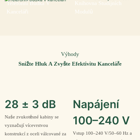
Telefonní Budka V
Knihovna Studijních
Kanceláři
Modulů
Výhody
Snižte Hluk A Zvyšte Efektivitu Kanceláře
28 ± 3 dB
Napájení
100–240 V
Naše zvukotěsné kabiny se
vyznačují vícevrstvou
Vstup 100–240 V/50–60 Hz a
konstrukcí z oceli válcované za