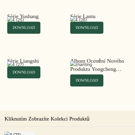
Série Yushang
Série Lantu
DOWNLOAD
DOWNLOAD
Série Liangshi
Album Ocenění Nového
Produktu Yongcheng
DOWNLOAD
Furniture 2022
DOWNLOAD
Kliknutím Zobrazíte Kolekci Produktů