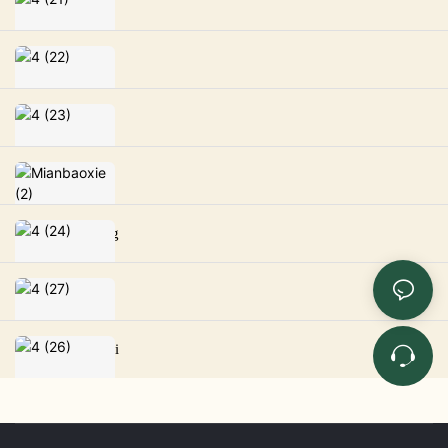
Série Roya
Série Romei
Série Ropin
Série Yazhi
Série Yushang
Série Lantu
Série Liangshi