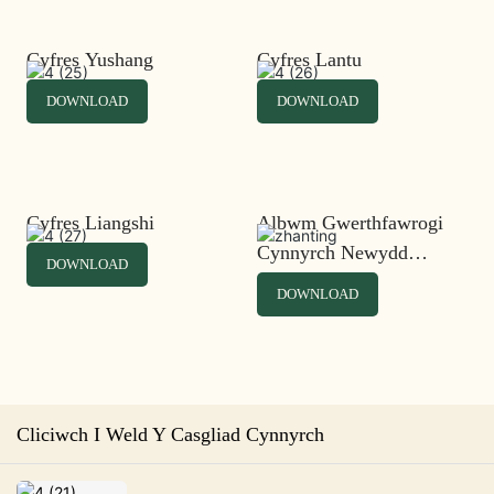
Cyfres Yushang
Cyfres Lantu
DOWNLOAD
DOWNLOAD
Cyfres Liangshi
Albwm Gwerthfawrogi
Cynnyrch Newydd
DOWNLOAD
Yongcheng Furniture
DOWNLOAD
2022
Cliciwch I Weld Y Casgliad Cynnyrch