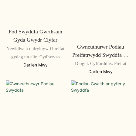
Pod Swyddfa Gwrthsain
Gyda Gwydr Clyfar
Gwneuthurwr Podiau
Newidiwch o dryloyw i breifat
Preifatrwydd Swyddfa Ar
gydag un clic. Cydbwyso
Gyfer Mannau Gwaith
Diogel, Cyfforddus, Preifat
ffocws ac agoredrwydd
Darllen Mwy
Modern
Darllen Mwy