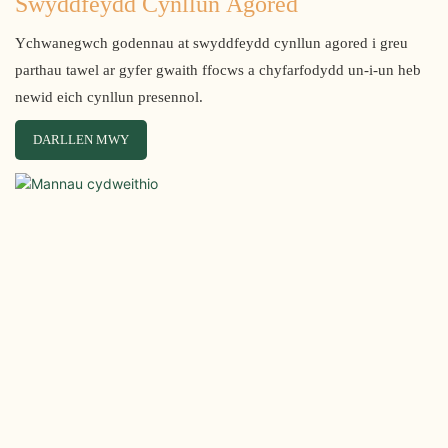
Swyddfeydd Cynllun Agored
Ychwanegwch godennau at swyddfeydd cynllun agored i greu
parthau tawel ar gyfer gwaith ffocws a chyfarfodydd un-i-un heb
newid eich cynllun presennol.
DARLLEN MWY