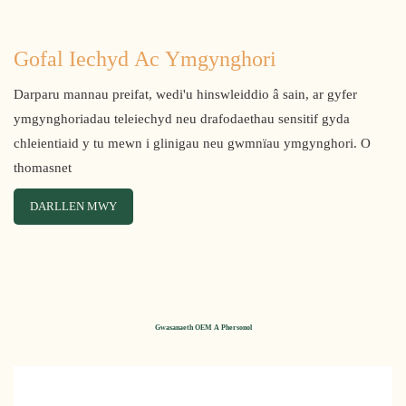
Gofal Iechyd Ac Ymgynghori
Darparu mannau preifat, wedi'u hinswleiddio â sain, ar gyfer
ymgynghoriadau teleiechyd neu drafodaethau sensitif gyda
chleientiaid y tu mewn i glinigau neu gwmnïau ymgynghori. O
thomasnet
DARLLEN MWY
Gwasanaeth OEM A Phersonol