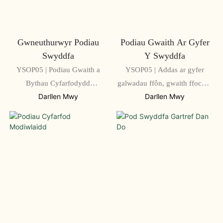
Gwneuthurwyr Podiau
Podiau Gwaith Ar Gyfer
Swyddfa
Y Swyddfa
YSOP05 | Podiau Gwaith a
YSOP05 | Addas ar gyfer
Bythau Cyfarfodydd
galwadau ffôn, gwaith ffocws,
Gwrthsain wedi'u Haddasu
a chyfarfodydd
Darllen Mwy
Darllen Mwy