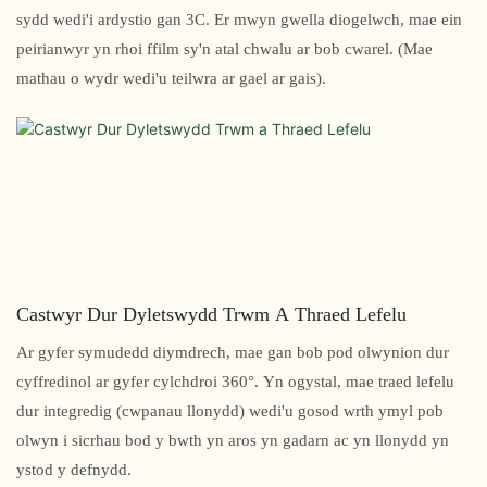
sydd wedi'i ardystio gan 3C. Er mwyn gwella diogelwch, mae ein
peirianwyr yn rhoi ffilm sy'n atal chwalu ar bob cwarel. (Mae
mathau o wydr wedi'u teilwra ar gael ar gais).
Castwyr Dur Dyletswydd Trwm A Thraed Lefelu
Ar gyfer symudedd diymdrech, mae gan bob pod olwynion dur
cyffredinol ar gyfer cylchdroi 360°. Yn ogystal, mae traed lefelu
dur integredig (cwpanau llonydd) wedi'u gosod wrth ymyl pob
olwyn i sicrhau bod y bwth yn aros yn gadarn ac yn llonydd yn
ystod y defnydd.