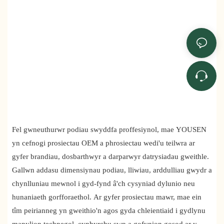
Fel gwneuthurwr podiau swyddfa proffesiynol, mae YOUSEN
yn cefnogi prosiectau OEM a phrosiectau wedi'u teilwra ar
gyfer brandiau, dosbarthwyr a darparwyr datrysiadau gweithle.
Gallwn addasu dimensiynau podiau, lliwiau, arddulliau gwydr a
chynlluniau mewnol i gyd-fynd â'ch cysyniad dylunio neu
hunaniaeth gorfforaethol. Ar gyfer prosiectau mawr, mae ein
tîm peirianneg yn gweithio'n agos gyda chleientiaid i gydlynu
manylion technegol, cynhyrchu swp a gofynion gosod ar y