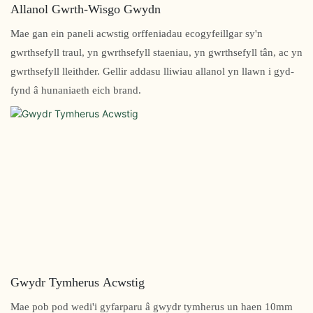
Allanol Gwrth-Wisgo Gwydn
Mae gan ein paneli acwstig orffeniadau ecogyfeillgar sy'n
gwrthsefyll traul, yn gwrthsefyll staeniau, yn gwrthsefyll tân, ac yn
gwrthsefyll lleithder. Gellir addasu lliwiau allanol yn llawn i gyd-
fynd â hunaniaeth eich brand.
Gwydr Tymherus Acwstig
Mae pob pod wedi'i gyfarparu â gwydr tymherus un haen 10mm