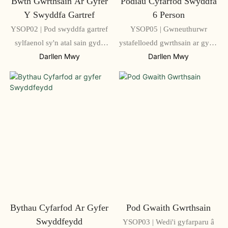
Bwth Gwrthsain Ar Gyfer
Podiau Cyfarfod Swyddfa
Y Swyddfa Gartref
6 Person
YSOP02 | Pod swyddfa gartref
YSOP05 | Gwneuthurwr
sylfaenol sy'n atal sain gyda
ystafelloedd gwrthsain ar gyfer
dolen gloiadwy
cyfarfodydd aml-berson wedi'u
Darllen Mwy
Darllen Mwy
teilwra
Bythau Cyfarfod Ar Gyfer
Pod Gwaith Gwrthsain
Swyddfeydd
YSOP03 | Wedi'i gyfarparu â