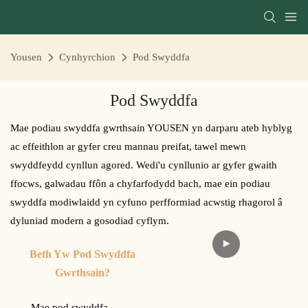
Yousen
Cynhyrchion
Pod Swyddfa
Pod Swyddfa
Mae podiau swyddfa gwrthsain YOUSEN yn darparu ateb hyblyg
ac effeithlon ar gyfer creu mannau preifat, tawel mewn
swyddfeydd cynllun agored. Wedi'u cynllunio ar gyfer gwaith
ffocws, galwadau ffôn a chyfarfodydd bach, mae ein podiau
swyddfa modiwlaidd yn cyfuno perfformiad acwstig rhagorol â
dyluniad modern a gosodiad cyflym.
Beth Yw Pod Swyddfa
Gwrthsain?
Mae pod swyddfa