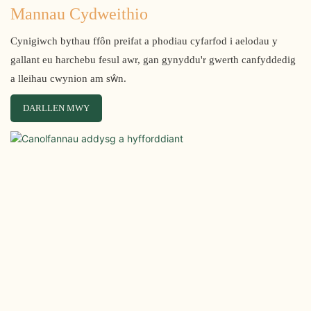
Mannau Cydweithio
Cynigiwch bythau ffôn preifat a phodiau cyfarfod i aelodau y
gallant eu harchebu fesul awr, gan gynyddu'r gwerth canfyddedig
a lleihau cwynion am sŵn.
DARLLEN MWY