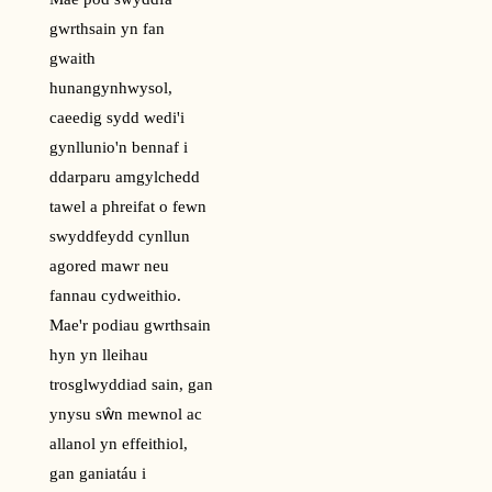
gwrthsain yn fan
gwaith
hunangynhwysol,
caeedig sydd wedi'i
gynllunio'n bennaf i
ddarparu amgylchedd
tawel a phreifat o fewn
swyddfeydd cynllun
agored mawr neu
fannau cydweithio.
Mae'r podiau gwrthsain
hyn yn lleihau
trosglwyddiad sain, gan
ynysu sŵn mewnol ac
allanol yn effeithiol,
gan ganiatáu i