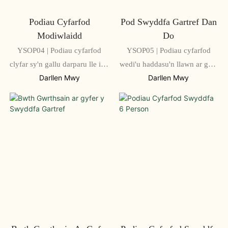
Podiau Cyfarfod
Pod Swyddfa Gartref Dan
Modiwlaidd
Do
YSOP04 | Podiau cyfarfod
YSOP05 | Podiau cyfarfod
clyfar sy'n gallu darparu lle i 1-
wedi'u haddasu'n llawn ar gael
4 o bobl
ar gyfer defnyddwyr sengl i
Darllen Mwy
Darllen Mwy
gyfranogwyr lluosog