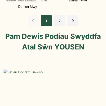
Modiwlaidd Effeithlonrwydd
Swyddfa
Darllen Mwy
Uchel ar gyfer Swyddfeydd
Darllen Mwy
1
2
Pam Dewis Podiau Swyddfa
Atal Sŵn YOUSEN