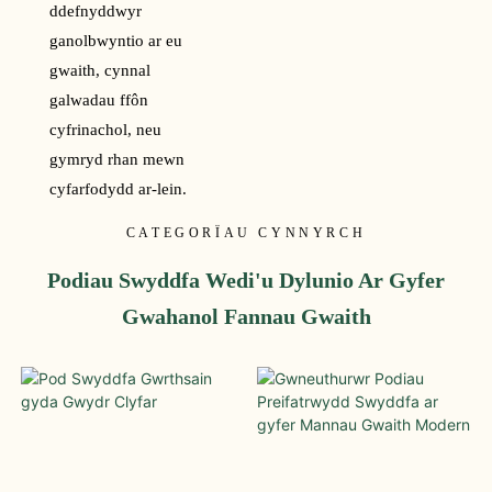
ddefnyddwyr
ganolbwyntio ar eu
gwaith, cynnal
galwadau ffôn
cyfrinachol, neu
gymryd rhan mewn
cyfarfodydd ar-lein.
CATEGORÏAU CYNNYRCH
Podiau Swyddfa Wedi'u Dylunio Ar Gyfer
Gwahanol Fannau Gwaith