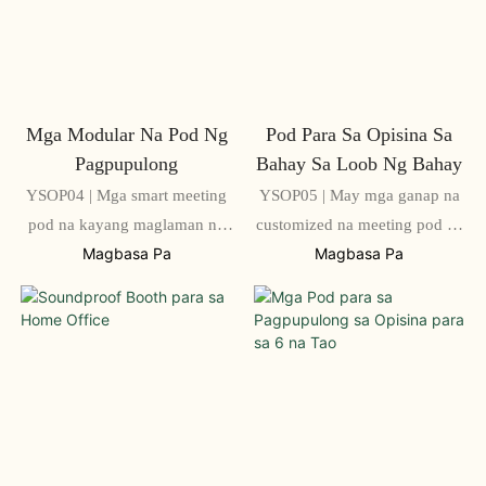
Mga Modular Na Pod Ng
Pod Para Sa Opisina Sa
Pagpupulong
Bahay Sa Loob Ng Bahay
YSOP04 | Mga smart meeting
YSOP05 | May mga ganap na
pod na kayang maglaman ng
customized na meeting pod na
1-4 na tao
available para sa mga single
Magbasa Pa
Magbasa Pa
user hanggang sa maraming
kalahok