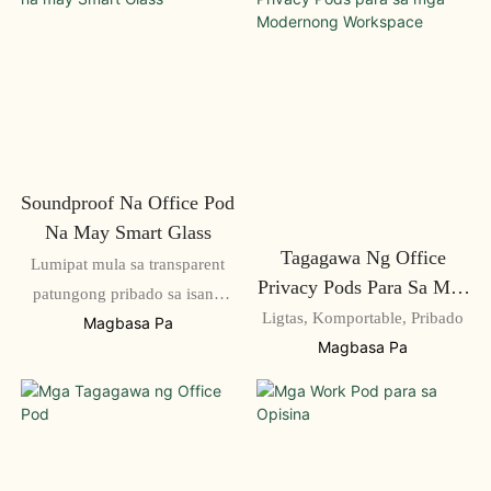
Soundproof Na Office Pod
Na May Smart Glass
Tagagawa Ng Office
Lumipat mula sa transparent
Privacy Pods Para Sa Mga
patungong pribado sa isang
Modernong Workspace
Ligtas, Komportable, Pribado
click lang. Balansehin ang
Magbasa Pa
Magbasa Pa
pokus at pagiging bukas