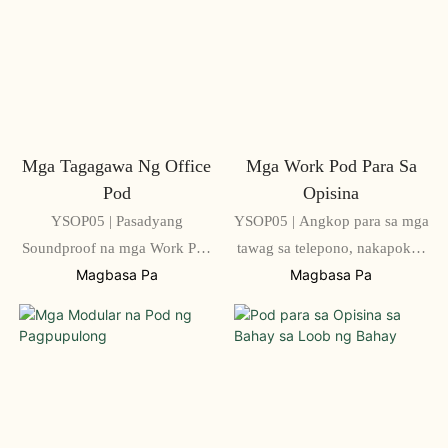
Mga Tagagawa Ng Office
Mga Work Pod Para Sa
Pod
Opisina
YSOP05 | Pasadyang
YSOP05 | Angkop para sa mga
Soundproof na mga Work Pod
tawag sa telepono, nakapokus
at Meeting Booth
na trabaho, at mga
Magbasa Pa
Magbasa Pa
pagpupulong