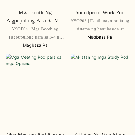
Mga Booth Ng
Soundproof Work Pod
Pagpupulong Para Sa Mga
YSOP03 | Dahil mayroon itong
Opisina
YSOP04 | Mga Booth ng
sistema ng bentilasyon at
Pagpupulong para sa 3-4 na
sistema ng ilaw na LED, handa
Magbasa Pa
Tao para sa mga Opisina
na itong gamitin kaagad.
Magbasa Pa
Mga Meeting Pod Para Sa
Aklatan Ng Mga Study