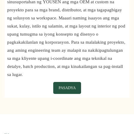
sinusuportahan ng YOUSEN ang mga OEM at custom na
proyekto para sa mga brand, distributor, at mga tagapagbigay
ng solusyon sa workspace. Maaari naming isaayos ang mga
sukat, kulay, istilo ng salamin, at mga layout ng interior ng pod
upang tumugma sa iyong konsepto ng disenyo o
pagkakakilanlan ng korporasyon. Para sa malalaking proyekto,
ang aming engineering team ay malapit na nakikipagtulungan
sa mga kliyente upang i-coordinate ang mga teknikal na
detalye, batch production, at mga kinakailangan sa pag-install
sa lugar.
PASADYA