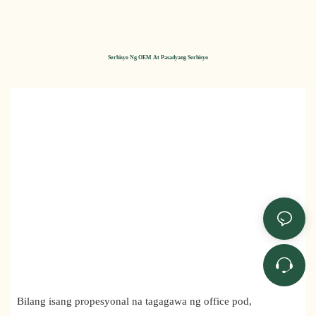
Serbisyo Ng OEM At Pasadyang Serbisyo
Bilang isang propesyonal na tagagawa ng office pod,