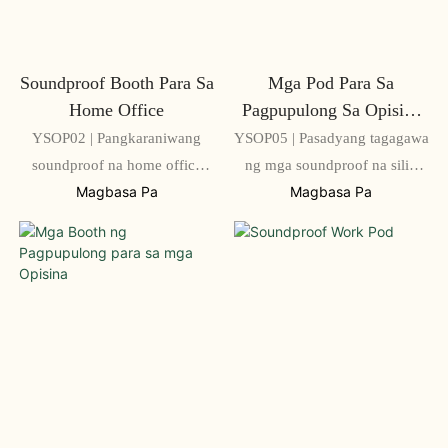
Soundproof Booth Para Sa
Mga Pod Para Sa
Home Office
Pagpupulong Sa Opisina
Para Sa 6 Na Tao
YSOP02 | Pangkaraniwang
YSOP05 | Pasadyang tagagawa
soundproof na home office
ng mga soundproof na silid
pod na may hawakang
para sa mga pulong na
Magbasa Pa
Magbasa Pa
maaaring i-lock
pangmaramihan