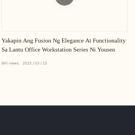
Yakapin Ang Fusion Ng Elegance At Functionality
Sa Lantu Office Workstation Series Ni Yousen
641
views.
2023
03
23