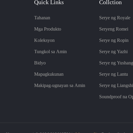
Quick Links
Collction
Tahanan
Serye ng Royale
Mga Produkto
Seryeng Romei
Koleksyon
Serye ng Ropin
Tungkol sa Amin
Serye ng Yazhi
Bidyo
Serye ng Yushan
Mapagkukunan
Serye ng Lantu
Makipag-ugnayan sa Amin
Serye ng Liangsh
Soundproof na Op