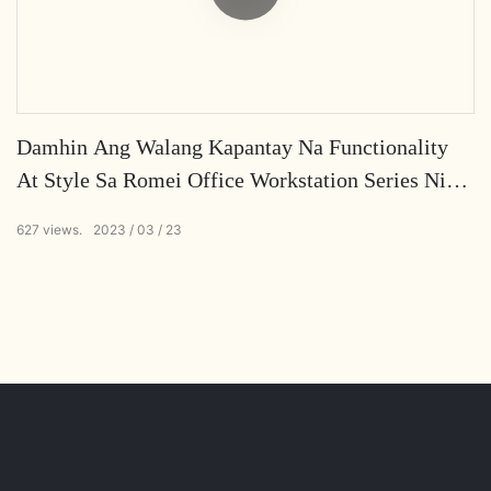
Damhin Ang Walang Kapantay Na Functionality
At Style Sa Romei Office Workstation Series Ni
Yousen
627
views.
2023
03
23