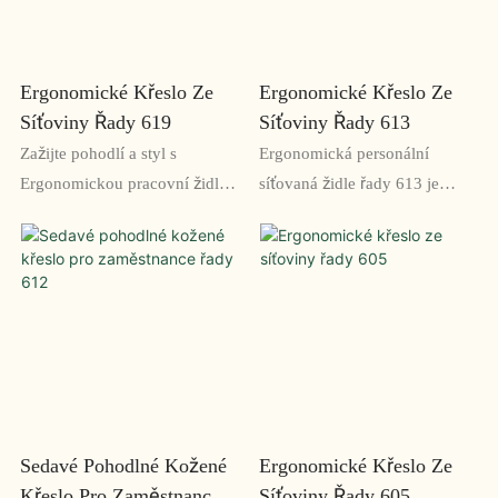
zad
tato židle ideální pro použití v
kancelářském prostředí
Ergonomické Křeslo Ze
Ergonomické Křeslo Ze
Síťoviny Řady 619
Síťoviny Řady 613
Zažijte pohodlí a styl s
Ergonomická personální
Ergonomickou pracovní židlí
síťovaná židle řady 613 je
ze síťoviny 619 Series. Jeho
navržena tak, aby nabízela
prodyšné síťované opěradlo a
pohodlí a podporu během
nastavitelné funkce poskytují
dlouhých hodin práce. Se
podporu pro dlouhé hodiny
svým prodyšným síťovaným
práce
opěradlem, nastavitelnou
výškou sedáku a podpůrnými
područkami je tato židle
skvělým doplňkem do každé
kanceláře.
Sedavé Pohodlné Kožené
Ergonomické Křeslo Ze
Křeslo Pro Zaměstnance
Síťoviny Řady 605