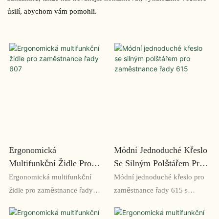
úsilí, abychom vám pomohli.
Ergonomická
Módní Jednoduché Křeslo
Multifunkční Židle Pro
Se Silným Polštářem Pro
Zaměstnance Řady 607
Zaměstnance Řady 615
Ergonomická multifunkční
Módní jednoduché křeslo pro
židle pro zaměstnance řady
zaměstnance řady 615 s
607 je všestranné a pohodlné
tlustým polštářem je pohodlné
řešení sezení navržené s
a stylové křeslo, které se hodí