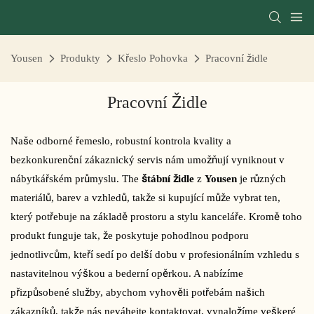
Yousen
Produkty
Křeslo Pohovka
Pracovní židle
Pracovní Židle
Naše odborné řemeslo, robustní kontrola kvality a
bezkonkurenční zákaznický servis nám umožňují vyniknout v
nábytkářském průmyslu. The
štábní židle
z
Yousen
je různých
materiálů, barev a vzhledů, takže si kupující může vybrat ten,
který potřebuje na základě prostoru a stylu kanceláře. Kromě toho
produkt funguje tak, že poskytuje pohodlnou podporu
jednotlivcům, kteří sedí po delší dobu v profesionálním vzhledu s
nastavitelnou výškou a bederní opěrkou. A nabízíme
přizpůsobené služby, abychom vyhověli potřebám našich
zákazníků, takže nás neváhejte kontaktovat, vynaložíme veškeré