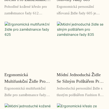
Řady 612
Pohodlné kožené křeslo pro
Ergonomická personální
zaměstnance řady 612
síťovaná židle řady 605 je
Sedentary je kancelářské
navržena pro pohodlí a
křeslo prémiové kvality
podporu při delším sezení.
navržené pro maximální
Síťovaná záda, nastavitelné
pohodlí při dlouhodobém
paže a bederní opěrka
sezení. Židle je vyrobena z
podporují správné držení těla a
vysoce kvalitní kůže a
zmírňují bolesti zad
navržena tak, aby poskytovala
vynikající bederní oporu, takže
je ideální volbou pro dlouhé
Ergonomická
Módní Jednoduchá Židle
hodiny práce u stolu.
Multifunkční Židle Pro
Se Silným Polštářem Pro
Zaměstnance Řady 625
Zaměstnance Řady 835
Ergonomická multifunkční
Jednoduchá personální židle s
židle pro zaměstnance řady
tlustým polštářem Fashion 835
625 nabízí vynikající
Series je pohodlná a praktická
nastavitelnost a pohodlí s
kancelářská židle navržená s