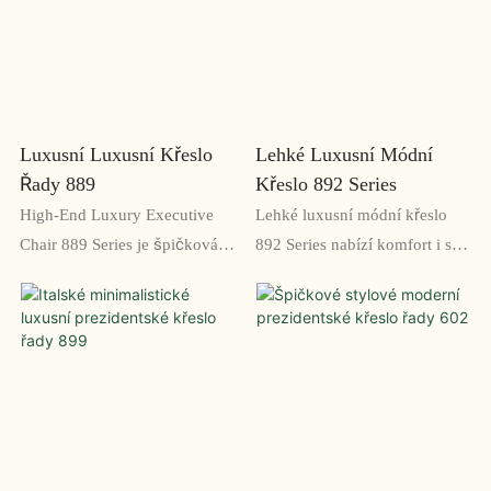
koženým čalouněním,
čalouněním, ergonomickým
vysokým opěradlem pro
designem a špičkovou
maximální pohodlí a pevnou
konstrukcí je dokonalým
základnou pro roky používání.
komfortem a stylem.
Luxusní Luxusní Křeslo
Lehké Luxusní Módní
Řady 889
Křeslo 892 Series
High-End Luxury Executive
Lehké luxusní módní křeslo
Chair 889 Series je špičková
892 Series nabízí komfort i styl
kancelářská židle navržená tak,
díky svému ergonomickému
aby poskytovala maximální
designu a elegantnímu
pohodlí a sofistikovanost
vzhledu. Tato židle je ideální
vedoucím pracovníkům. Díky
pro každou výkonnou kancelář
funkcím, jako je čalounění z
a poskytuje špičkový a
pravé kůže, více možností
profesionální vzhled
nastavení a elegantní design, je
tato židle ideální pro ty, kteří