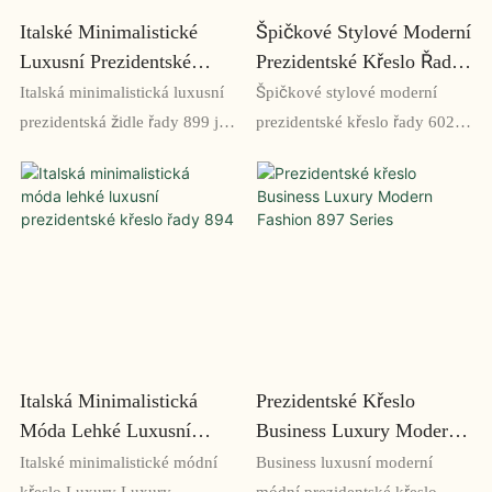
požadují to nejlepší
Italské Minimalistické
Špičkové Stylové Moderní
Luxusní Prezidentské
Prezidentské Křeslo Řady
Křeslo Řady 899
602
Italská minimalistická luxusní
Špičkové stylové moderní
prezidentská židle řady 899 je
prezidentské křeslo řady 602 je
krásně navržená, sofistikovaná
vrcholem luxusních sedadel
kancelářská židle v
vytvořených pro náročné
minimalistickém stylu.
manažery, kteří vyžadují jak
Vyznačuje se prémiovými
estetickou eleganci, tak
materiály, jako je italská kůže a
nejvyšší pohodlí. Tato židle s
leštěný hliník, a poskytuje
elegantními liniemi, luxusním
výjimečný komfort a podporu
koženým čalouněním a
těm, kteří požadují to nejlepší
špičkovým ergonomickým
z kancelářského nábytku.
designem je investicí do stylu i
Italská Minimalistická
Prezidentské Křeslo
produktivity.
Móda Lehké Luxusní
Business Luxury Modern
Prezidentské Křeslo Řady
Fashion 897 Series
Italské minimalistické módní
Business luxusní moderní
894
křeslo Luxury Luxury
módní prezidentské křeslo