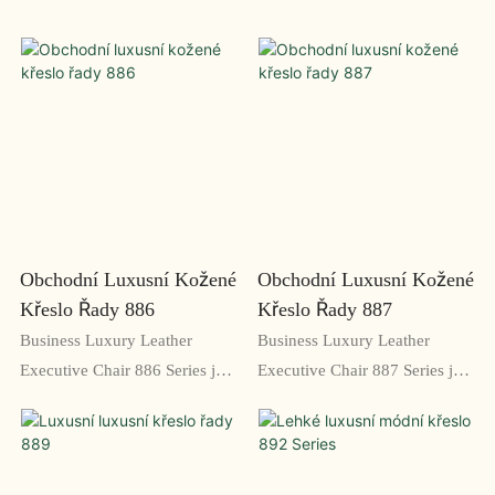
Obchodní Luxusní Kožené
Obchodní Luxusní Kožené
Křeslo Řady 886
Křeslo Řady 887
Business Luxury Leather
Business Luxury Leather
Executive Chair 886 Series je
Executive Chair 887 Series je
prémiové řešení sedadel
špičková kancelářská židle
navržené pro manažery, kteří
určená pro manažery s
požadují to nejlepší.
náročným vkusem. Tato židle s
Vyznačuje se luxusním
pružným koženým