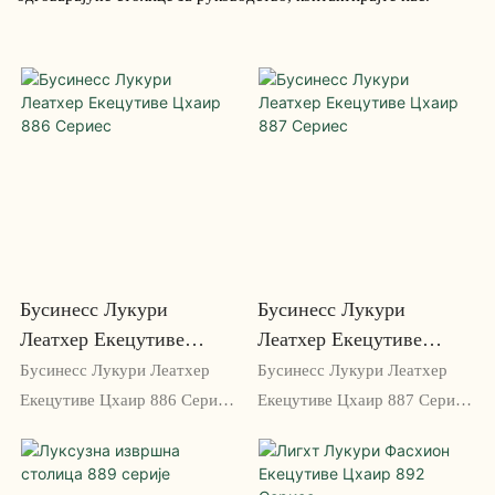
Бусинесс Лукури
Бусинесс Лукури
Леатхер Екецутиве
Леатхер Екецутиве
Цхаир 886 Сериес
Цхаир 887 Сериес
Бусинесс Лукури Леатхер
Бусинесс Лукури Леатхер
Екецутиве Цхаир 886 Сериес
Екецутиве Цхаир 887 Сериес
је врхунско решење за
је врхунска канцеларијска
седење дизајнирано за
столица дизајнирана за
руководиоце који захтевају
руководиоце са истанчаним