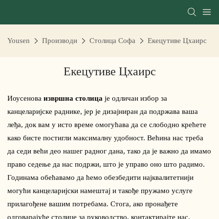
Yousen
Производи
Столица Софа
Екецутиве Цхаирс
Екецутиве Цхаирс
Иоусенова
извршна столица
је одличан избор за
канцеларијске раднике, јер је дизајниран да подржава ваша
леђа, док вам у исто време омогућава да се слободно крећете
како бисте постигли максималну удобност. Већина нас треба
да седи већи део нашег радног дана, тако да је важно да имамо
право седење да нас подржи, што је управо оно што радимо.
Годинама обећавамо да ћемо обезбедити најквалитетнији
могући канцеларијски намештај и такође пружамо услуге
прилагођене вашим потребама. Стога, ако пронађете
одговарајуће столице за руководство, контактирајте нас.