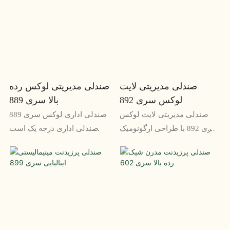
با تودوزی چرم انعطاف پذیر،
چرمی مجلل، پشتی بلند برای
طراحی ارگونومیک و ساخت
حداکثر راحتی و پایه محکم برای
عالی، نهایت راحتی و سبکی را
سالها استفاده
دارد.
صندلی مدیریتی لایت
صندلی مدیریتی لوکس رده
لوکس سری 892
بالا سری 889
صندلی مدیریتی لایت لوکس
صندلی اداری لوکس سری 889
سری 892 با طراحی ارگونومیک
یک صندلی اداری درجه یک است
و ظاهر شیک، راحتی و استایل
که برای ارائه حداکثر راحتی و
را ارائه می دهد. این صندلی
پیچیدگی به مدیران طراحی
برای هر دفتر اجرایی مناسب
شده است. این صندلی با
است و ظاهری با کیفیت و حرفه
ویژگی‌هایی مانند روکش چرم
ای ارائه می دهد
طبیعی، گزینه‌های تنظیم متعدد
و طراحی شیک، برای کسانی که
بهترین ها را می‌خواهند مناسب