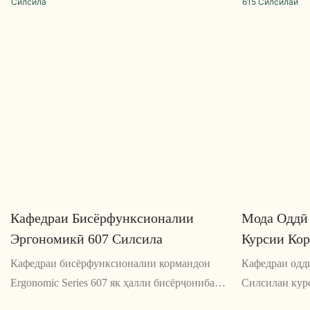
Кафедраи Бисёрфунксионалии
Мода Оддӣ
Эргономикӣ 607 Силсила
Курсии Ко
Кафедраи бисёрфунксионалии кормандон
Кафедраи одд
Ergonomic Series 607 як ҳалли бисёрҷониба
Силсилаи курс
ва бароҳат барои нишаст аст, ки бо
мебошад, ки б