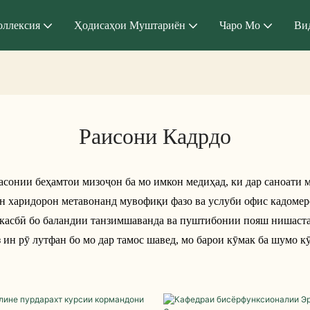
оллексия
Ҳодисаҳои Муштариён
Чаро Мо
Ви
Раисони Кадрдо
асонии беҳамтои мизоҷон ба мо имкон медиҳад, ки дар саноати 
ин харидорон метавонанд мувофиқи фазо ва услуби офис кадомер
и касбӣ бо баландии танзимшаванда ва пуштибонии пояш нишаста
н рӯ лутфан бо мо дар тамос шавед, мо барои кӯмак ба шумо к