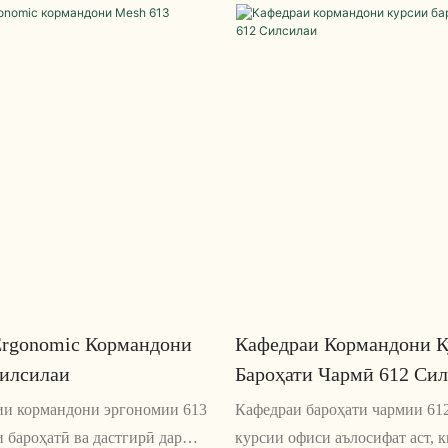
т. Бо болиштҳои ғафс ва тарҳи
мегузаронанд, комил аст. Бо х
м бароҳатӣ ва ҳам эстетикаи
сершумори танзимшаванда, он 
ои ҳама гуна шароит фароҳам
дастгирӣ ва пешгирии дарди 
мекунад
Ergonomic Кормандони
Кафедраи Кормандони К
Силсилаи
Бароҳати Чармӣ 612 Си
ии кормандони эргономии 613
Кафедраи бароҳати чармии 61
 бароҳатӣ ва дастгирӣ дар
курсии офиси аълосифат аст, к