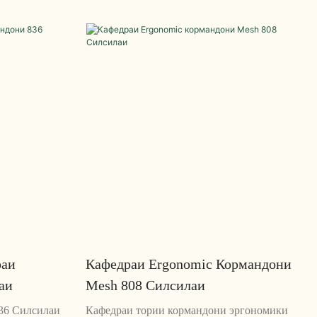
асти тӯлонӣ
нишасти тӯлонӣ пешбинӣ шудааст. Пушти
чарми
тор, дастҳои танзимшаванда ва пуштибонии
арои таъмини
камари он ба ҳолати хуб мусоидат мекунанд
ӣ шудааст, ки
ва дарди пуштро сабук мекунанд
ори мизи корӣ
раи
Кафедраи Ergonomic Кормандони
аи
Mesh 808 Силсилаи
36 Силсилаи
Кафедраи тории кормандони эргономики