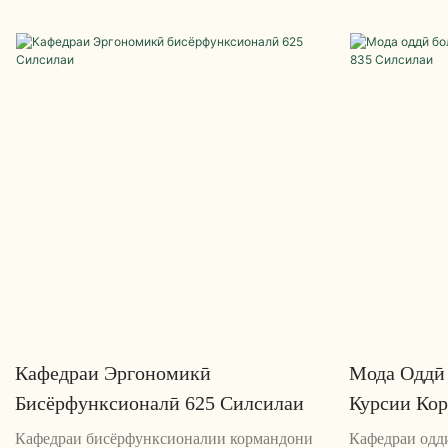
Сутуни тории нафасгир ва хусусиятҳои
давоми соатҳо
танзимшавандаи он барои соатҳои тӯлонии
шудааст. Ин к
кор дастгирӣ мекунанд
нафаскашии т
танзимшаванд
дастгирикунан
ҳама гуна фаз
Кафедраи Эргономикӣ
Мода Оддӣ
Бисёрфунксионалӣ 625 Силсилаи
Курсии Ко
Кафедраи бисёрфунксионалии кормандони
Кафедраи одд