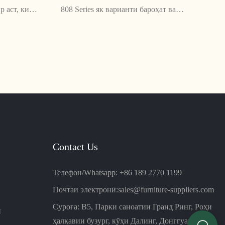
 аст, ки
808 Series як варианти бароҳат ва
и аксар
танзимшавандаи нишаст барои мутахассисон
 пӯсти мулоим
мебошад, ки пуштибон ва гарданро бо тарҳи
урсии худ, ин
тории нафасгираш дастгирӣ мекунад.
ад ба фазои
Сохтмони мустаҳкам ва механизми
ар илова
чархзании он онро иловаи устувор ва
гуногунҷанба ба ҳама гуна фазои корӣ
мегардонад
Contact Us
Телефон/Whatsapp: +86 189 2770 1199
Почтаи электронӣ:
sales@furniture-suppliers.com
й
Суроға: B5, Парки саноатии Гранд Ринг, Роҳи
н
ҳалқавии бузург, кӯҳи Далинг, Донггуан, Чин