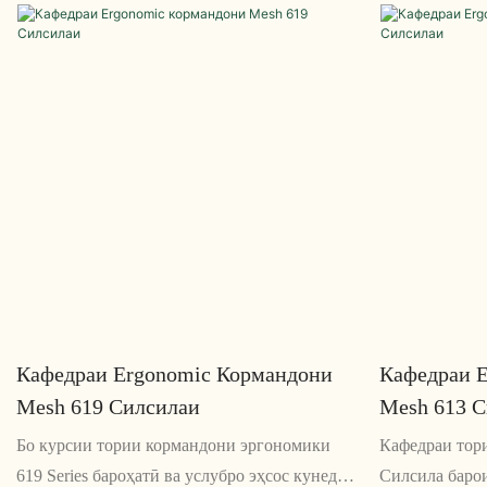
дарназардошти эргономика тарҳрезӣ
корӣ комил ас
шудааст. Функсияҳои гуногуни он, аз ҷумла
ҳамвор, он ҳа
баландии танзимшаванда, майл ва
муосирро бар
пуштибонии камар, онро барои ҳама гуна
меорад
фазои корӣ интихоби комил месозад.
Кафедраи Ergonomic Кормандони
Кафедраи 
Mesh 619 Силсилаи
Mesh 613 
Бо курсии тории кормандони эргономики
Кафедраи тор
619 Series бароҳатӣ ва услубро эҳсос кунед.
Силсила барои