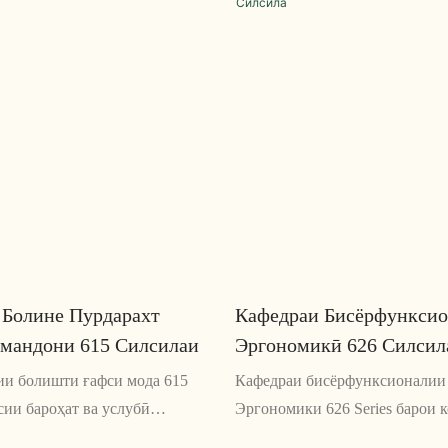
 Болине Пурдарахт
Кафедраи Бисёрфункси
рмандони 615 Силсилаи
Эргономикӣ 626 Силсил
ии болишти ғафси мода 615
Кафедраи бисёрфунксионалии
ии бароҳат ва услубӣ
Эргономики 626 Series барои 
арои ҳама гуна офис ё фазои
соатҳои тӯлониро дар сари ми