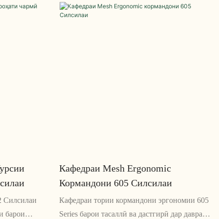
усусиятҳои
бардоштани бароҳатӣ ва ҳосилнокӣ
тасаллӣ,
пешбинӣ шудааст. Ин курсӣ дорои баландии
пуштро таъмин
танзимшаванда, пуштибонии камар ва
функсияҳои сершумори чархзанӣ мебошад,
ки барои истифода дар муҳити офисӣ
беҳтарин аст.
урсии
Кафедраи Mesh Ergonomic
лсилаи
Кормандони 605 Силсилаи
2 Силсилаи
Кафедраи тории кормандони эргономии 605
и барои
Series барои тасаллӣ ва дастгирӣ дар давраи