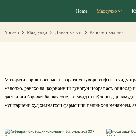
Home
Маҳсулҳо
К
Yousen
Маҳсулҳо
Диван курсӣ
Раисони кадрдо
Маҳорати коршиноси мо, назорати устувори сифат ва хидматр
маводҳо, рангҳо ва ҷаҳонбинии гуногун иборат аст, бинобар 
дастгирии бароҳат ба шахсоне, ки муддати тӯлонӣ дар намуд
муштариёни худ хидматҳои фармоишӣ пешниҳод менамоем, аз и