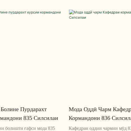
и тӯлонии кор тарҳрезӣ
бароҳатии ниҳоӣ ҳангоми ниш
урсӣ бо пушти сутуни
пешбинӣ шудааст. Кафедра аз 
орӣ, баландии
аълосифат сохта шудааст ва б
аи курсӣ ва дастпӯшҳои
дастгирии аълои камар тарҳрез
да, ин курсӣ як иловаи олӣ ба
онро барои соатҳои тӯлонии к
ои офис аст
беҳтарин интихоб мекунад.
 Болине Пурдарахт
Мода Оддӣ Чарм Кафед
рмандони 835 Силсилаи
Кормандони 836 Силсил
ии болишти ғафси мода 835
Кафедраи оддии чармии мӯд 8