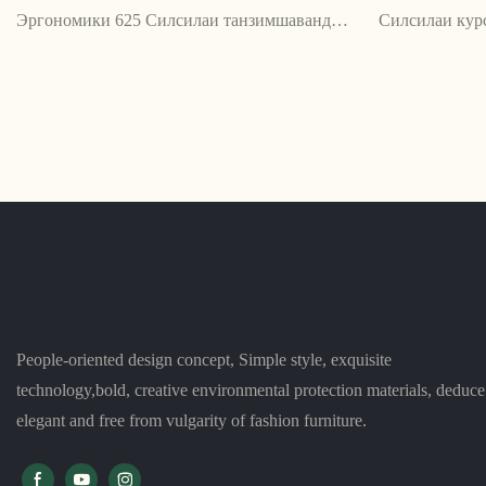
Эргономики 625 Силсилаи танзимшавандаи
Силсилаи курс
олӣ ва бароҳатиро бо чунин хусусиятҳо ба
мебошад, ки б
монанди пуштибонии танзимшавандаи бел,
тарҳрезӣ шуда
дастҳои танзимшавандаи баланди ва қулфи
сохтори муста
майл пешниҳод мекунад. Тарҳрезии ҳамвор
тӯлонӣ дар па
ва масолеҳи устувори он онро интихоби
ҳамаҷониба барои ҳама фазои корӣ месозад
People-oriented design concept, Simple style, exquisite
technology,bold, creative environmental protection materials, deduce
elegant and free from vulgarity of fashion furniture.