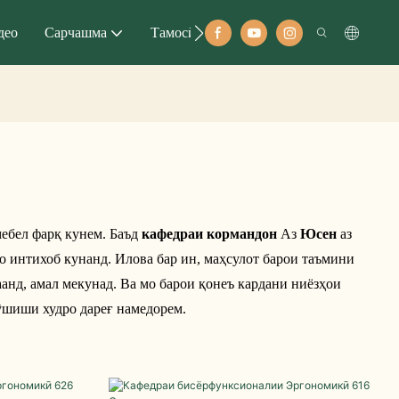
део
Сарчашма
Тамосӣ
мебел фарқ кунем. Баъд
кафедраи кормандон
Аз
Юсен
аз
о интихоб кунанд. Илова бар ин, маҳсулот барои таъмини
анд, амал мекунад. Ва мо барои қонеъ кардани ниёзҳои
ӯшиши худро дареғ намедорем.