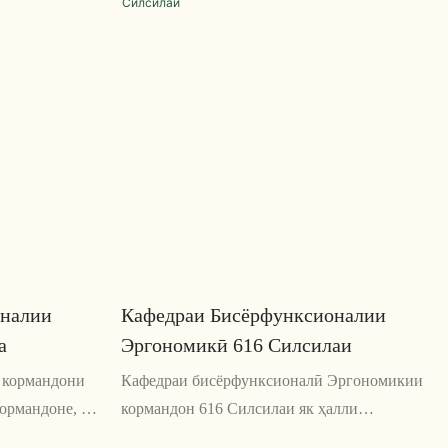
оналии
Кафедраи Бисёрфунксионалии
а
Эргономикӣ 616 Силсилаи
 кормандони
Кафедраи бисёрфунксионалӣ Эргономикии
кормандоне, ки
кормандон 616 Силсилаи як ҳалли
зи корӣ
бисёрҷанбаи нишаст аст, ки барои баланд