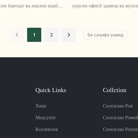
ии бароҳат ва амалии корӣ
курсии офисӣ ҳамвор ва муосир
о таваҷҷӯҳ ба услуб ва сифат
барои бароҳатӣ ва услуби ҳадд
аст. Болиштҳои ғафс ва
тарҳрезӣ шудааст. Бо рӯйпӯши
ҳками он онро барои соатҳои
ва баландии танзимшавандаи к
1
2
си мизи корӣ комил месозад
курсӣ барои ҳар касе, ки мехоҳ
кории худ як ламси мураккабт
кунад, комил аст.
Quick Links
Collction
Хона
Силсилаи Роя
Маҳсулот
Силсилаи Роме
Коллексия
Силсилаи Ропи