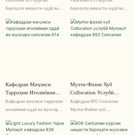
бароҳати нишасти оддӣ ва
бароҳати нишасти оддӣ ва
муосир барои бароҳатӣ дар
муосир барои нишасти
ҷараёни вохӯриҳои тӯлонӣ
бароҳат ва услубӣ барои
тарҳрезӣ шудааст. Он дорои
ҳама гуна офис ё толори
тарҳи ҳамвор ва замонавӣ
конфронс пешниҳод
мебошад, ки ба ҳар гуна
мекунад. Тарҳрезии ҳамвор
фазо як шеваи шево илова
ва хусусиятҳои
мекунад
танзимшавандаи он онро
барои вохӯриҳои васеъ ё
ҷаласаҳои корӣ комил
Кафедраи Маҷлиси
Мулти-Фазои Хуб
месозад
Тарроҳии Итолиёвии
Collocation Услубӣ
Оддӣ Ва Муосири
Мулоқот Кафедраи 892
Кафедраи маҷлиси тарроҳии
Кафедраи 892 Силсилаи
Силсилаи 614
Силсилаи
итолиёвии оддӣ ва муосири
Мулти-Файни хуб
614 силсила дорои тарҳи
Ҷойгиршавии услубӣ барои
ҳамвор ва муосир мебошад,
нишасти услубӣ ва бароҳат
ки ба ҳар як фазои офисӣ
барои ҳама гуна фазои корӣ