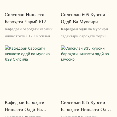
комил аст
танзимшаванда ва баландии
мувофиқ мувофиқати
Силсилаи Нишасти
Силсилаи 605 Курсии
фармоиширо таъмин
Бароҳати Чармӣ 612
Оддӣ Ва Муосири
мекунанд
Силсилаи
Нишастгоҳ
Кафедраи бароҳати чармии
Кафедраи оддӣ ва муосири
нишастгоҳи 612 Силсилаи
седентари бароҳати торӣ 605
нишасти услубӣ ва бароҳат
Series як курсии ҳамвор ва
барои утоқи конфронс ё
услубӣ мебошад, ки
идораи шумост. Маводи
дастгирии эргономикӣ ва
чармии пойдору ва тарҳи
маводи тории нафасгириро
эргономии он онро барои
барои бароҳатии ниҳоӣ
вохӯриҳои тӯлонӣ ва
пешниҳод мекунад. Бо тарҳи
ҷаласаҳои корӣ беҳтарин
замонавӣ ва хусусиятҳои
месозад
танзимшаванда, ин курсӣ
барои соатҳои дароз дар
Кафедраи Бароҳати
Силсилаи 835 Курсии
сари миз мувофиқ аст
Нишасти Оддӣ Ва
Бароҳати Нишасти Оддӣ
Муосир 629 Силсила
Ва Муосир
Силсилаи 629 курсии
Силсилаи 835 курсии