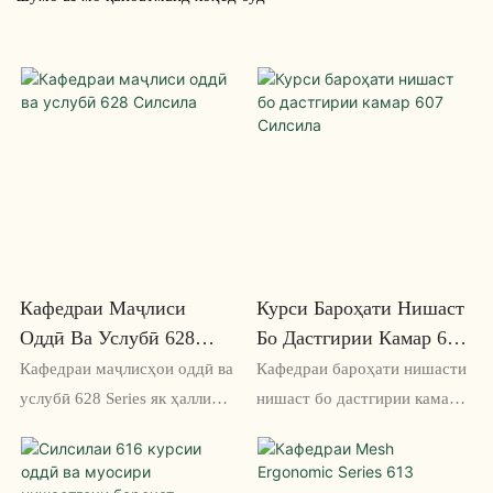
Кафедраи Маҷлиси
Курси Бароҳати Нишаст
Оддӣ Ва Услубӣ 628
Бо Дастгирии Камар 607
Силсила
Силсила
Кафедраи маҷлисҳои оддӣ ва
Кафедраи бароҳати нишасти
услубӣ 628 Series як ҳалли
нишаст бо дастгирии камар
шево ва функсионалӣ барои
607 силсилаи ҳалли комил
утоқҳои конфронс ва
барои он вохӯриҳои тӯлонӣ ё
майдонҳои вохӯрӣ мебошад.
ҷаласаҳои корӣ мебошад, ки