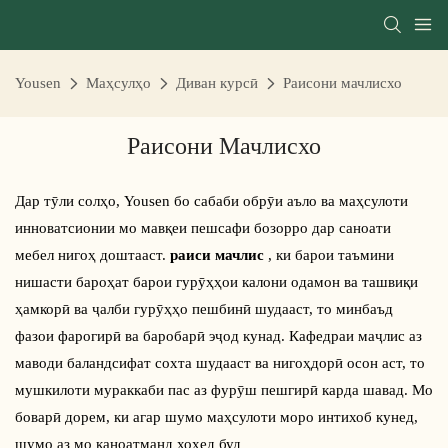
Yousen
Маҳсулҳо
Диван курсӣ
Раисони мачлисхо
Раисони Мачлисхо
Дар тӯли солҳо, Yousen бо сабаби обрӯи аъло ва маҳсулоти
инноватсионии мо мавқеи пешсафи бозорро дар саноати
мебел нигоҳ доштааст.
раиси мачлис
, ки барои таъмини
нишасти бароҳат барои гурӯҳҳои калони одамон ва ташвиқи
ҳамкорӣ ва ҷалби гурӯҳҳо пешбинӣ шудааст, то минбаъд
фазои фарогирӣ ва баробарӣ эҷод кунад. Кафедраи маҷлис аз
маводи баландсифат сохта шудааст ва нигоҳдорӣ осон аст, то
мушкилоти мураккаби пас аз фурӯш пешгирӣ карда шавад. Мо
боварӣ дорем, ки агар шумо маҳсулоти моро интихоб кунед,
шумо аз мо қаноатманд хоҳед буд