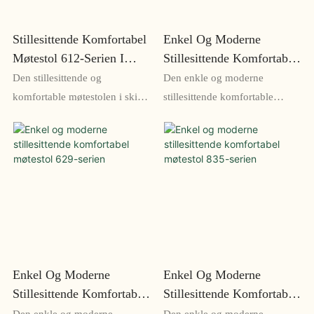
Stillesittende Komfortabel
Enkel Og Moderne
Møtestol 612-Serien I
Stillesittende Komfortabel
Skinn
Nettingstol 605-Serien
Den stillesittende og
Den enkle og moderne
komfortable møtestolen i skinn
stillesittende komfortable
612-serien er et stilig og
mesh-stolen 605-serien er en
komfortabelt sittealternativ for
elegant og stilig kontorstol som
ditt konferanserom eller
tilbyr ergonomisk støtte og
kontor. Det slitesterke
pustende mesh-materiale for
skinnmaterialet og
ultimat komfort. Med et
ergonomiske designen gjør
moderne design og justerbare
den ideell for lange møter og
funksjoner er denne stolen
arbeidsøkter
perfekt for lange timer ved
skrivebordet
Enkel Og Moderne
Enkel Og Moderne
Stillesittende Komfortabel
Stillesittende Komfortabel
Møtestol 629-Serien
Møtestol 835-Serien
Den enkle og moderne
Den enkle og moderne