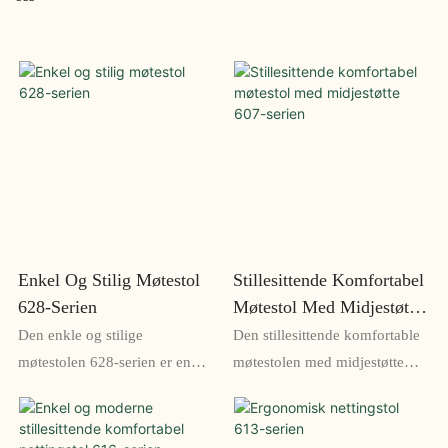
Enkel Og Stilig Møtestol
Stillesittende Komfortabel
628-Serien
Møtestol Med Midjestøtte
607-Serien
Den enkle og stilige
Den stillesittende komfortable
møtestolen 628-serien er en
møtestolen med midjestøtte
elegant og funksjonell
607-serien er den perfekte
sitteløsning for konferanserom
løsningen for lange møter eller
og møteområder. Dens
arbeidsøkter der komfort er et