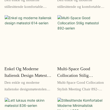
stillesittende komfortable
stillesittende og komfortable
møtestolen 629-serien er
møtestolen 835-serien gir et
designet for å gi komfort under
komfortabelt og stilig
lange møter. Den har en
sittealternativ for ethvert
elegant og moderne design
kontor eller konferanserom.
som gir et snev av eleganse til
Dens elegante design og
enhver plass
justerbare funksjoner gjør den
perfekt for lengre møter eller
arbeidsøkter
Enkel Og Moderne
Multi-Space Good
Italiensk Design Møtestol
Collocation Stilig
614-Serien
Møtestol 892-Serien
Den enkle og moderne
Multi-Space Good Collocation
italienske designmøtestolen
Stylish Meeting Chair 892-
614-serien har en elegant og
serien er et stilig og
moderne design som gir stil til
komfortabelt sittealternativ for
alle kontorlokaler. Laget med
enhver arbeidsplass. Den har et