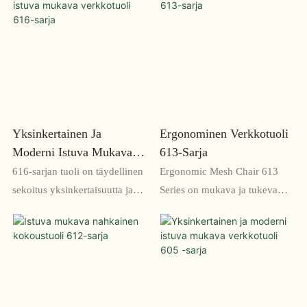
konferenssitiloihin ja
työistuntoihin, joissa
kokoustiloihin. Sen
mukavuus on välttämätöntä.
minimalistinen muotoilu ja
Ergonomisen muotoilunsa
mukavat ominaisuudet tekevät
ansiosta se tukee erinomaisesti
siitä täydellisen lisäyksen
vyötäröä ja selkää, mikä takaa
mihin tahansa moderniin
mukavan istumakokemuksen
työtilaan
Yksinkertainen Ja
Ergonominen Verkkotuoli
Moderni Istuva Mukava
613-Sarja
Verkkotuoli 616-Sarja
616-sarjan tuoli on täydellinen
Ergonomic Mesh Chair 613
sekoitus yksinkertaisuutta ja
Series on mukava ja tukeva
modernia muotoilua, joka
tuoli, joka on suunniteltu
tarjoaa mukavuutta ja tyyliä
pitkiin työpäiviin.
yhtä paljon. Tämä
Verkkoselkänoja ja istuin
korkealaatuisesta
tarjoavat hengittävyyttä ja
verkkomateriaalista valmistettu
tukea terveelle asennosta, kun
istuva tuoli on täydellinen
taas säädettävät käsinojat ja