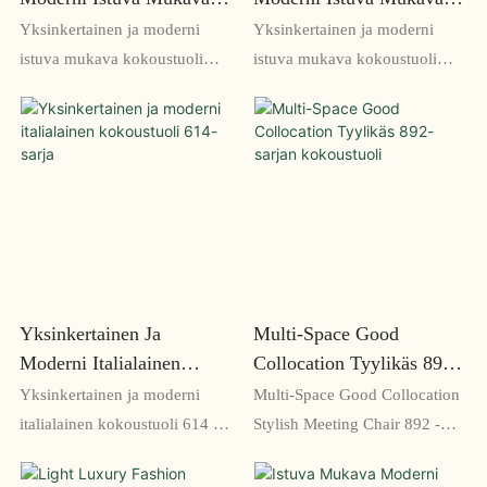
Kokoustuoli 629-Sarja
Kokoustuoli 835-Sarja
Yksinkertainen ja moderni
Yksinkertainen ja moderni
istuva mukava kokoustuoli
istuva mukava kokoustuoli
629 -sarja on suunniteltu
835 -sarja tarjoaa mukavan ja
tarjoamaan mukavuutta pitkien
tyylikkään istuinvaihtoehdon
kokousten aikana. Siinä on
mihin tahansa toimistoon tai
tyylikäs ja moderni muotoilu,
konferenssihuoneeseen. Sen
joka lisää ripauksen eleganssia
tyylikäs muotoilu ja
mihin tahansa tilaan
säädettävät ominaisuudet
tekevät siitä täydellisen pitkiin
kokouksiin tai työistuntoihin
Yksinkertainen Ja
Multi-Space Good
Moderni Italialainen
Collocation Tyylikäs 892-
Kokoustuoli 614-Sarja
Sarjan Kokoustuoli
Yksinkertainen ja moderni
Multi-Space Good Collocation
italialainen kokoustuoli 614 -
Stylish Meeting Chair 892 -
sarjassa on tyylikäs ja
sarja on tyylikäs ja mukava
nykyaikainen muotoilu, joka
istuinvaihtoehto mihin tahansa