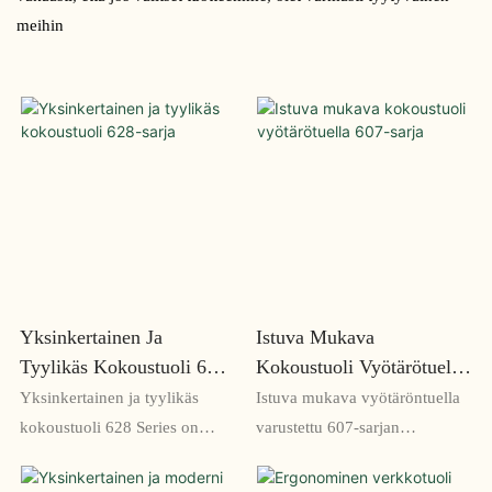
meihin
Yksinkertainen Ja
Istuva Mukava
Tyylikäs Kokoustuoli 628-
Kokoustuoli Vyötärötuella
Sarja
607-Sarja
Yksinkertainen ja tyylikäs
Istuva mukava vyötäröntuella
kokoustuoli 628 Series on
varustettu 607-sarjan
tyylikäs ja toimiva
kokoustuoli on täydellinen
istuinratkaisu
ratkaisu pitkiin kokouksiin tai