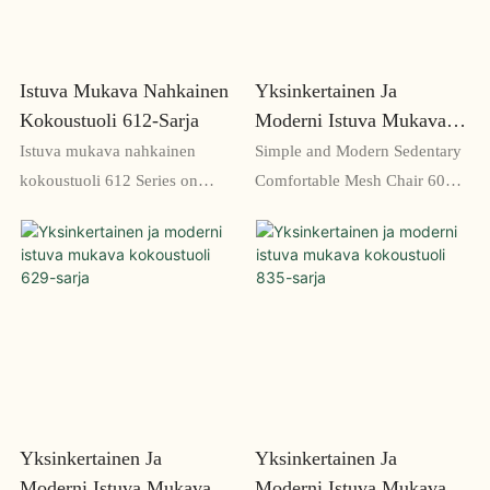
pitkiin tuntien istumiseen
korkeus varmistavat
mukautetun istuvuuden
Istuva Mukava Nahkainen
Yksinkertainen Ja
Kokoustuoli 612-Sarja
Moderni Istuva Mukava
Verkkotuoli 605 -sarja
Istuva mukava nahkainen
Simple and Modern Sedentary
kokoustuoli 612 Series on
Comfortable Mesh Chair 605
tyylikäs ja mukava
Series on tyylikäs ja tyylikäs
istuinvaihtoehto
toimistotuoli, joka tarjoaa
konferenssihuoneeseesi tai
ergonomisen tuen ja
toimistoosi. Sen kestävä
hengittävän verkkomateriaalin
nahkamateriaali ja
äärimmäisen mukavuuden
ergonominen muotoilu tekevät
takaamiseksi. Modernin
siitä ihanteellisen pitkiin
muotoilun ja säädettävien
kokouksiin ja työistuntoihin
ominaisuuksien ansiosta tämä
tuoli on täydellinen pitkiin
Yksinkertainen Ja
Yksinkertainen Ja
työpäiviin pöydän ääressä
Moderni Istuva Mukava
Moderni Istuva Mukava