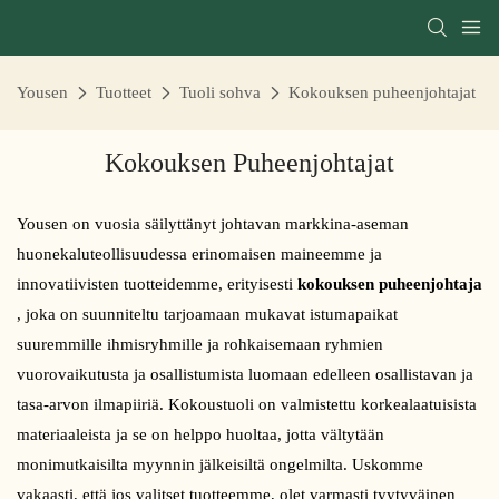
Yousen
Tuotteet
Tuoli sohva
Kokouksen puheenjohtajat
Kokouksen Puheenjohtajat
Yousen on vuosia säilyttänyt johtavan markkina-aseman
huonekaluteollisuudessa erinomaisen maineemme ja
innovatiivisten tuotteidemme, erityisesti
kokouksen puheenjohtaja
, joka on suunniteltu tarjoamaan mukavat istumapaikat
suuremmille ihmisryhmille ja rohkaisemaan ryhmien
vuorovaikutusta ja osallistumista luomaan edelleen osallistavan ja
tasa-arvon ilmapiiriä. Kokoustuoli on valmistettu korkealaatuisista
materiaaleista ja se on helppo huoltaa, jotta vältytään
monimutkaisilta myynnin jälkeisiltä ongelmilta. Uskomme
vakaasti, että jos valitset tuotteemme, olet varmasti tyytyväinen