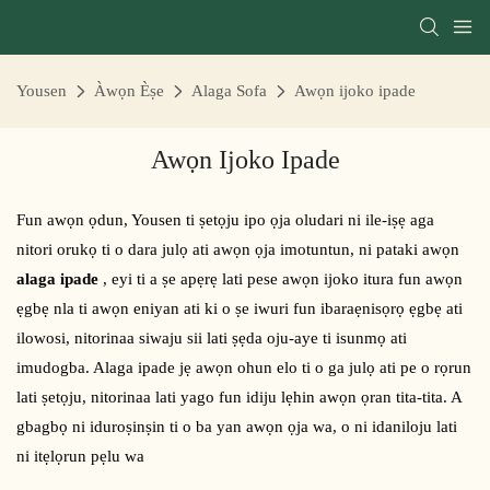
Yousen
Àwọn Èṣe
Alaga Sofa
Awọn ijoko ipade
Awọn Ijoko Ipade
Fun awọn ọdun, Yousen ti ṣetọju ipo ọja oludari ni ile-iṣẹ aga
nitori orukọ ti o dara julọ ati awọn ọja imotuntun, ni pataki awọn
alaga ipade
, eyi ti a ṣe apẹrẹ lati pese awọn ijoko itura fun awọn
ẹgbẹ nla ti awọn eniyan ati ki o ṣe iwuri fun ibaraẹnisọrọ ẹgbẹ ati
ilowosi, nitorinaa siwaju sii lati ṣẹda oju-aye ti isunmọ ati
imudogba. Alaga ipade jẹ awọn ohun elo ti o ga julọ ati pe o rọrun
lati ṣetọju, nitorinaa lati yago fun idiju lẹhin awọn ọran tita-tita. A
gbagbọ ni iduroṣinṣin ti o ba yan awọn ọja wa, o ni idaniloju lati
ni itẹlọrun pẹlu wa