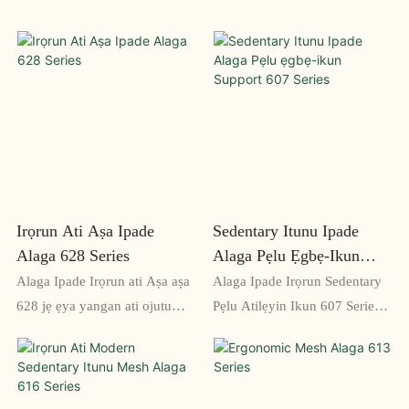
Irọrun Ati Aṣa Ipade
Sedentary Itunu Ipade
Alaga 628 Series
Alaga Pẹlu Ẹgbẹ-Ikun
Support 607 Series
Alaga Ipade Irọrun ati Aṣa aṣa
Alaga Ipade Irọrun Sedentary
628 jẹ ẹya yangan ati ojutu
Pẹlu Atilẹyin Ikun 607 Series
ijoko iṣẹ fun awọn yara apejọ
jẹ ojutu pipe fun awọn ipade
ati awọn agbegbe ipade. Apẹrẹ
gigun tabi awọn akoko iṣẹ
minimalist ati awọn ẹya itunu
nibiti itunu jẹ dandan. Pẹlu
jẹ ki o jẹ afikun pipe si eyikeyi
apẹrẹ ergonomic rẹ, o pese