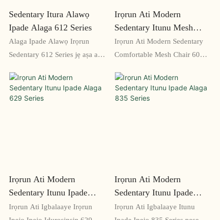
Sedentary Itura Alawọ
Irọrun Ati Modern
Ipade Alaga 612 Series
Sedentary Itunu Mesh
Alaga 605 Series
Alaga Ipade Alawọ Irọrun
Irọrun Ati Modern Sedentary
Sedentary 612 Series jẹ aṣa ati
Comfortable Mesh Chair 605
aṣayan ijoko itunu fun yara
Jara jẹ alaga ọfiisi ti o wuyi ati
apejọ tabi ọfiisi rẹ. Ohun elo
aṣa ti o funni ni atilẹyin
alawọ ti o tọ ati apẹrẹ
ergonomic ati ohun elo mesh
ergonomic jẹ ki o jẹ apẹrẹ fun
mimi fun itunu to gaju. Pẹlu
awọn ipade pipẹ ati awọn
apẹrẹ igbalode ati awọn ẹya
akoko iṣẹ
adijositabulu, alaga yii jẹ pipe
fun awọn wakati pipẹ ni tabili
Irọrun Ati Modern
Irọrun Ati Modern
Sedentary Itunu Ipade
Sedentary Itunu Ipade
Alaga 629 Series
Alaga 835 Series
Irọrun Ati Igbalaaye Irọrun
Irọrun Ati Igbalaaye Itunu
Ipejọ Ipejọ Iduroṣinṣin 629
Ipade Ipejọ 835 Series pese