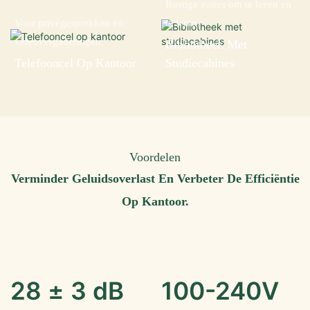
Rustige zones om te lezen en
Voor privégesprekken en
te leren.
videovergaderingen.
Bibliotheek Met
Telefooncel Op Kantoor
Studiecabines
Voordelen
Verminder Geluidsoverlast En Verbeter De Efficiëntie
Op Kantoor.
28 ± 3 dB
100-240V