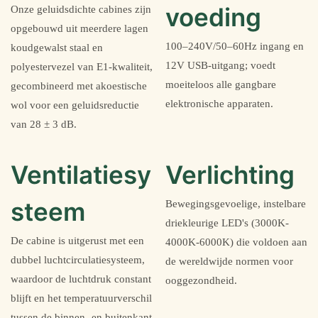
voeding
Onze geluidsdichte cabines zijn
opgebouwd uit meerdere lagen
100–240V/50–60Hz ingang en
koudgewalst staal en
12V USB-uitgang; voedt
polyestervezel van E1-kwaliteit,
moeiteloos alle gangbare
gecombineerd met akoestische
elektronische apparaten.
wol voor een geluidsreductie
van 28 ± 3 dB.
Ventilatiesy
Verlichting
steem
Bewegingsgevoelige, instelbare
driekleurige LED's (3000K-
De cabine is uitgerust met een
4000K-6000K) die voldoen aan
dubbel luchtcirculatiesysteem,
de wereldwijde normen voor
waardoor de luchtdruk constant
ooggezondheid.
blijft en het temperatuurverschil
tussen de binnen- en buitenkant