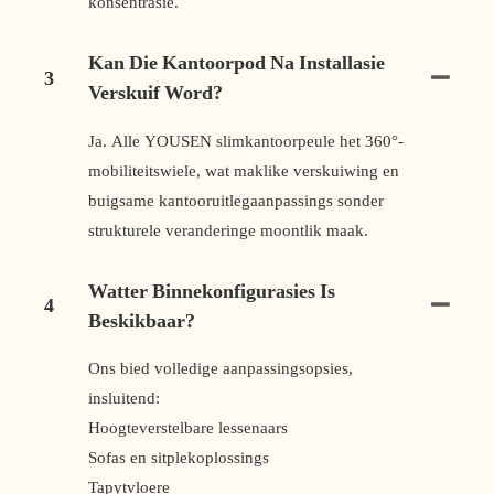
konsentrasie.
Kan Die Kantoorpod Na Installasie
3
Verskuif Word?
Ja. Alle YOUSEN slimkantoorpeule het 360°-
mobiliteitswiele, wat maklike verskuiwing en
buigsame kantooruitlegaanpassings sonder
strukturele veranderinge moontlik maak.
Watter Binnekonfigurasies Is
4
Beskikbaar?
Ons bied volledige aanpassingsopsies,
insluitend:
Hoogteverstelbare lessenaars
Sofas en sitplekoplossings
Tapytvloere