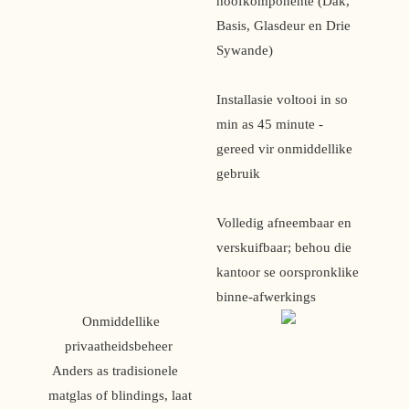
hoofkomponente (Dak,
Basis, Glasdeur en Drie
Sywande)
Installasie voltooi in so
min as 45 minute -
gereed vir onmiddellike
gebruik
Volledig afneembaar en
verskuifbaar; behou die
kantoor se oorspronklike
binne-afwerkings
 Onmiddellike 
privaatheidsbeheer 
 Anders as tradisionele 
matglas of blindings, laat 