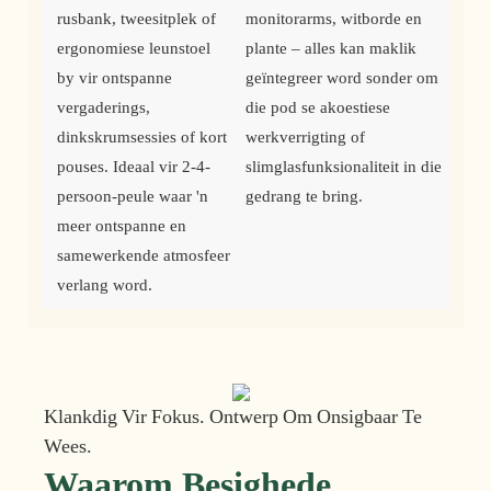
rusbank, tweesitplek of 
monitorarms, witborde en 
ergonomiese leunstoel 
plante – alles kan maklik 
by vir ontspanne 
geïntegreer word sonder om 
vergaderings, 
die pod se akoestiese 
dinkskrumsessies of kort 
werkverrigting of 
pouses. Ideaal vir 2-4-
slimglasfunksionaliteit in die 
persoon-peule waar 'n 
gedrang te bring. 
meer ontspanne en 
samewerkende atmosfeer 
verlang word.
Klankdig Vir Fokus. Ontwerp Om Onsigbaar Te
Wees.
Waarom Besighede