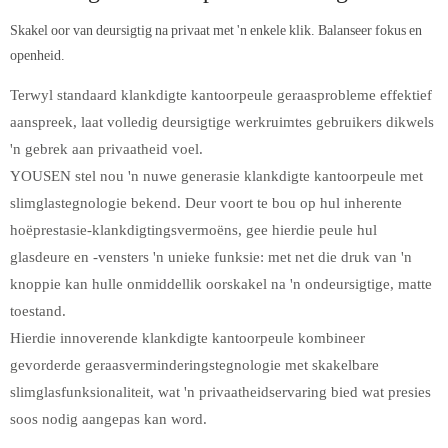
Skakel oor van deursigtig na privaat met 'n enkele klik. Balanseer fokus en
openheid.
Terwyl standaard klankdigte kantoorpeule geraasprobleme effektief
aanspreek, laat volledig deursigtige werkruimtes gebruikers dikwels
'n gebrek aan privaatheid voel.
YOUSEN stel nou 'n nuwe generasie klankdigte kantoorpeule met
slimglastegnologie bekend. Deur voort te bou op hul inherente
hoëprestasie-klankdigtingsvermoëns, gee hierdie peule hul
glasdeure en -vensters 'n unieke funksie: met net die druk van 'n
knoppie kan hulle onmiddellik oorskakel na 'n ondeursigtige, matte
toestand.
Hierdie innoverende klankdigte kantoorpeule kombineer
gevorderde geraasverminderingstegnologie met skakelbare
slimglasfunksionaliteit, wat 'n privaatheidservaring bied wat presies
soos nodig aangepas kan word.