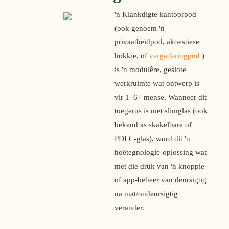
'n Klankdigte kantoorpod 
(ook genoem 'n 
privaatheidpod, akoestiese 
hokkie, of 
vergaderingpod
 ) 
is 'n modulêre, geslote 
werkruimte wat ontwerp is 
vir 1–6+ mense. Wanneer dit 
toegerus is met slimglas (ook 
bekend as skakelbare of 
PDLC-glas), word dit 'n 
hoëtegnologie-oplossing wat 
met die druk van 'n knoppie 
of app-beheer van deursigtig 
na mat/ondeursigtig 
verander.