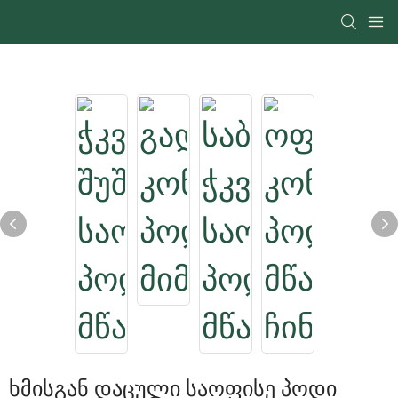
Ხმისგან Დაცული Საოფისე Პოდი