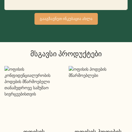
ᲒᲐᲐᲒᲖᲐᲕᲜᲔᲗ ᲘᲜᲙᲣᲑᲐᲪᲘᲐ ᲐᲮᲚᲐ
Მსგავსი Პროდუქტები