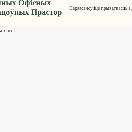
яных Офісных
Пераасэнсуйце прыватнасць з
ацоўных Прастор