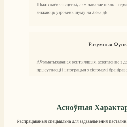
Шматслаёвыя сценкі, ламінаванае шкло і герм
зніжаюць узровень шуму на 28±3 дБ.
Разумныя Функ
Аўтаматызаваная вентыляцыя, асвятленне з да
прысутнасці і інтэграцыя з сістэмамі бранірав
Асноўныя Характа
Распрацаваныя спецыяльна для задавальнення пастаянн