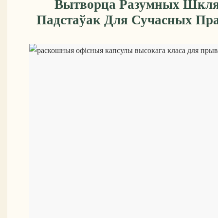
Вытворца Разумных Шкл
Падстаўак Для Сучасных Пр