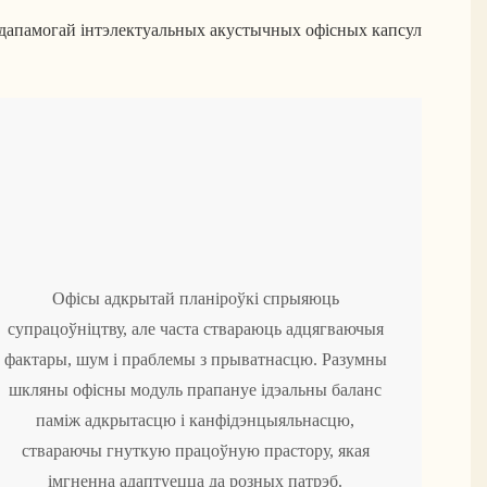
 дапамогай інтэлектуальных акустычных офісных капсул
Офісы адкрытай планіроўкі спрыяюць
супрацоўніцтву, але часта ствараюць адцягваючыя
фактары, шум і праблемы з прыватнасцю. Разумны
шкляны офісны модуль прапануе ідэальны баланс
паміж адкрытасцю і канфідэнцыяльнасцю,
ствараючы гнуткую працоўную прастору, якая
імгненна адаптуецца да розных патрэб.