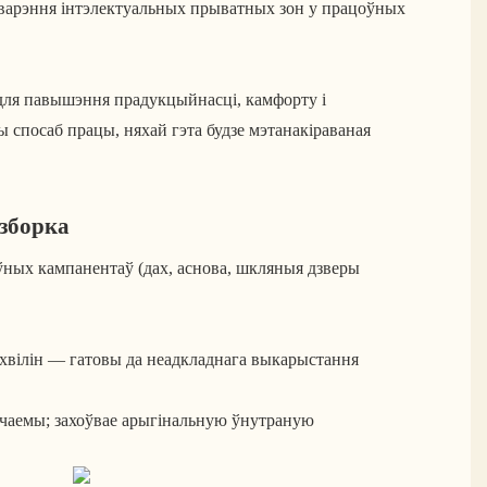
варэння інтэлектуальных прыватных зон у працоўных
для павышэння прадукцыйнасці, камфорту і
спосаб працы, няхай гэта будзе мэтанакіраваная
зборка
оўных кампанентаў (дах, аснова, шкляныя дзверы
 хвілін — гатовы да неадкладнага выкарыстання
чаемы; захоўвае арыгінальную ўнутраную