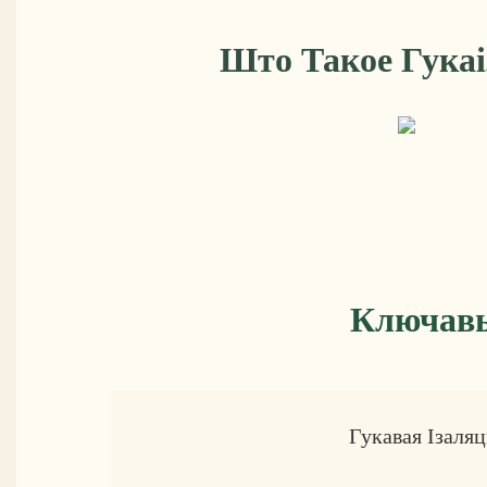
Што Такое Гука
Ключавы
Гукавая Ізаля