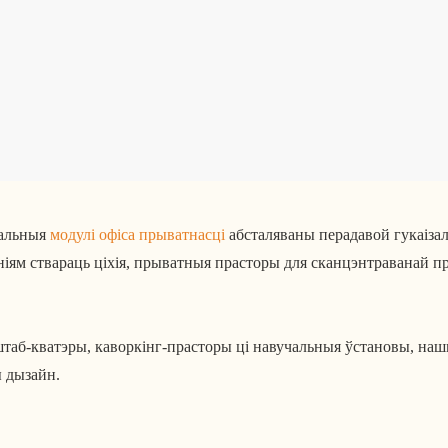
чальныя
модулі офіса прыватнасці
абсталяваны перадавой гукаізал
ям ствараць ціхія, прыватныя прасторы для сканцэнтраванай пр
 штаб-кватэры, каворкінг-прасторы ці навучальныя ўстановы, н
ы дызайн.