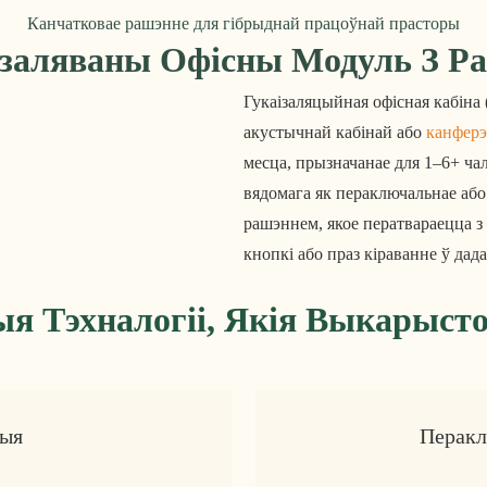
Канчатковае рашэнне для гібрыднай працоўнай прасторы
ізаляваны Офісны Модуль З 
Гукаізаляцыйная офісная кабіна 
акустычнай кабінай або 
канферэ
месца, прызначанае для 1–6+ ча
вядомага як пераключальнае аб
рашэннем, якое ператвараецца з
кнопкі або праз кіраванне ў дада
я Тэхналогіі, Якія Выкарыст
цыя
Перакл