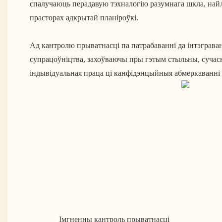
спалучаюць перадавую тэхналогію разумнага шкла, на
прасторах адкрытай планіроўкі.
Ад кантролю прыватнасці па патрабаванні да інтэграв
супрацоўніцтва, захоўваючы пры гэтым стыльны, сучас
індывідуальная праца ці канфідэнцыйныя абмеркаванні 
 Імгненны кантроль прыватнасці 