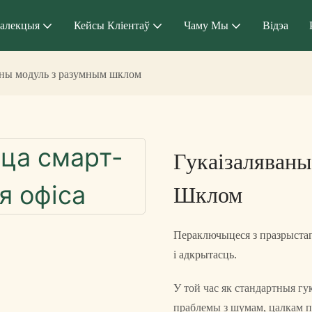
алекцыя
Кейсы Кліентаў
Чаму Мы
Відэа
сны модуль з разумным шклом
Гукаізаляван
Шклом
Пераключыцеся з празрыста
і адкрытасць.
У той час як стандартныя г
праблемы з шумам, цалкам п