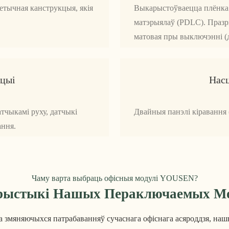
етычная канструкцыя, якія
Выкарыстоўваецца плёнка
матэрыялаў (PDLC). Празры
матовая пры выключэнні (д
цыі
Нас
тчыкамі руху, датчыкі
Двайныя панэлі кіравання 
ання.
Чаму варта выбраць офісныя модулі YOUSEN?
рыстыкі Нашых Пераключаемых Мо
а змяняючыхся патрабаванняў сучаснага офіснага асяроддзя, н