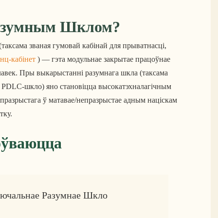
Разумным Шклом?
(таксама званая гумовай кабінай для прыватнасці, 
нц-кабінет
 ) — гэта модульнае закрытае працоўнае 
лавек. Пры выкарыстанні разумнага шкла (таксама 
о PDLC-шкло) яно становіцца высокатэхналагічным 
 празрыстага ў матавае/непразрыстае адным націскам 
тку.
оўваюцца
ючальнае Разумнае Шкло