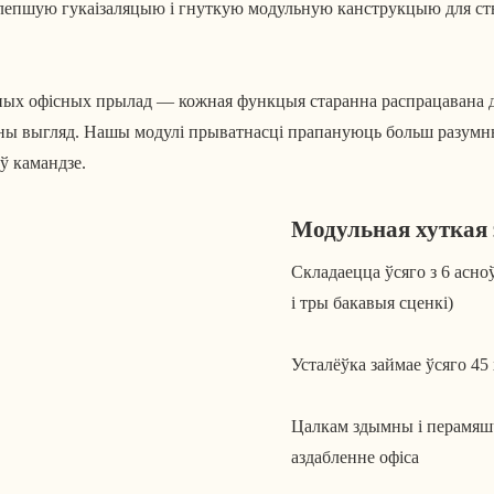
йлепшую гукаізаляцыю і гнуткую модульную канструкцыю для ст
аных офісных прылад — кожная функцыя старанна распрацавана 
ны выгляд. Нашы модулі прыватнасці прапануюць больш разумны 
ў камандзе.
Модульная хуткая 
Складаецца ўсяго з 6 асн
і тры бакавыя сценкі)
Усталёўка займае ўсяго 45
Цалкам здымны і перамяш
аздабленне офіса