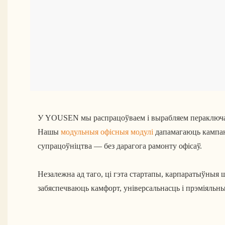
У YOUSEN мы распрацоўваем і вырабляем пераклю
Нашы
модульныя офісныя модулі
дапамагаюць кампані
супрацоўніцтва — без дарагога рамонту офісаў.
Незалежна ад таго, ці гэта стартапы, карпаратыўныя
забяспечваюць камфорт, універсальнасць і прэміяльн