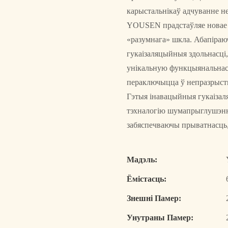
карыстальнікаў адчуванне н
YOUSEN прадстаўляе новае п
«разумнага» шкла. Абапіра
гукаізаляцыйныя здольнасці
унікальную функцыянальнасц
пераключыцца ў непразрысты
Гэтыя інавацыйныя гукаізал
тэхналогію шумапрыглушэнн
забяспечваючы прыватнасць,
Мадэль:
Ёмістасць:
Знешні Памер:
Унутраны Памер: