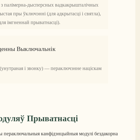
 з палімерна-дысперсных вадкакрышталічных
стая пры ўключэнні (для адкрытасці і святла),
ля імгненнай прыватнасці).
ценны Выключальнік
(унутраная і звонку) — пераключэнне націскам
дуляў Прыватнасці
ашы пераключальныя канфідэнцыйныя модулі бездакорна