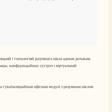
яцыяй і тэхналогіяй разумнага шкла адным дотыкам.
ацы, канфідэнцыйных сустрэч і віртуальнай
ашы гукаізаляцыйныя офісныя модулі з разумным шклом