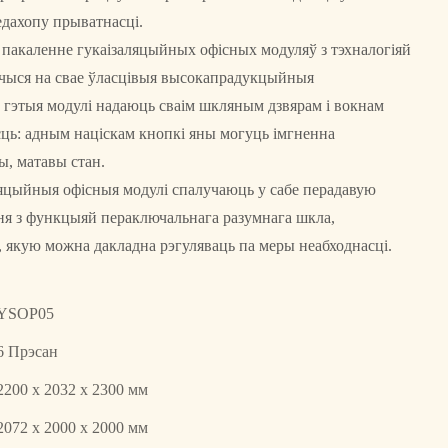
едахопу прыватнасці.
акаленне гукаізаляцыйных офісных модуляў з тэхналогіяй
ючыся на свае ўласцівыя высокапрадукцыйныя
, гэтыя модулі надаюць сваім шкляным дзвярам і вокнам
ь: адным націскам кнопкі яны могуць імгненна
, матавы стан.
яцыйныя офісныя модулі спалучаюць у сабе перадавую
я з функцыяй пераключальнага разумнага шкла,
 якую можна дакладна рэгуляваць па меры неабходнасці.
YSOP05
6 Прэсан
2200 х 2032 х 2300 мм
2072 х 2000 х 2000 мм