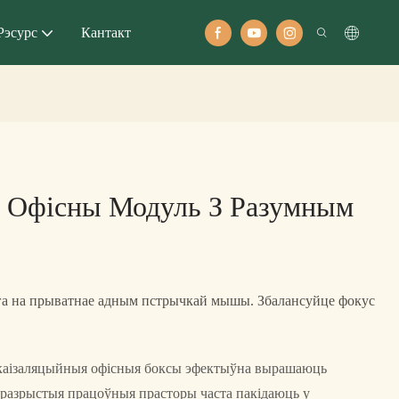
Рэсурс
Кантакт
ы Офісны Модуль З Разумным
га на прыватнае адным пстрычкай мышы. Збалансуйце фокус
укаізаляцыйныя офісныя боксы эфектыўна вырашаюць
разрыстыя працоўныя прасторы часта пакідаюць у