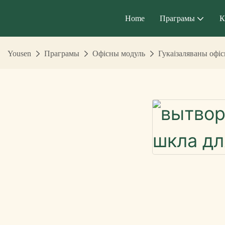
Home
Праграмы
К
Yousen
Праграмы
Офісны модуль
Гукаізаляваны офі