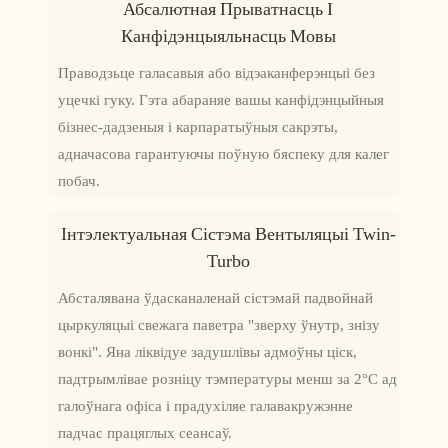
Абсалютная Прыватнасць І
Канфідэнцыяльнасць Мовы
Праводзьце галасавыя або відэаканферэнцыі без
уцечкі гуку. Гэта абараняе вашы канфідэнцыйныя
бізнес-дадзеныя і карпаратыўныя сакрэты,
адначасова гарантуючы поўную бяспеку для калег
побач.
Інтэлектуальная Сістэма Вентыляцыі Twin-
Turbo
Абсталявана ўдасканаленай сістэмай падвойнай
цыркуляцыі свежага паветра "зверху ўнутр, знізу
вонкі". Яна ліквідуе задушлівы адмоўны ціск,
падтрымлівае розніцу тэмпературы менш за 2°C ад
галоўнага офіса і прадухіляе галавакружэнне
падчас працяглых сеансаў.