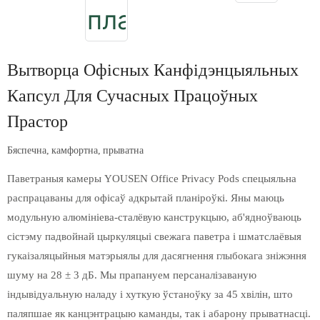
Вытворца Офісных Канфідэнцыяльных
Капсул Для Сучасных Працоўных
Прастор
Бяспечна, камфортна, прыватна
Паветраныя камеры YOUSEN Office Privacy Pods спецыяльна
распрацаваны для офісаў адкрытай планіроўкі. Яны маюць
модульную алюмініева-сталёвую канструкцыю, аб'ядноўваюць
сістэму падвойнай цыркуляцыі свежага паветра і шматслаёвыя
гукаізаляцыйныя матэрыялы для дасягнення глыбокага зніжэння
шуму на 28 ± 3 дБ. Мы прапануем персаналізаваную
індывідуальную наладу і хуткую ўстаноўку за 45 хвілін, што
паляпшае як канцэнтрацыю каманды, так і абарону прыватнасці.