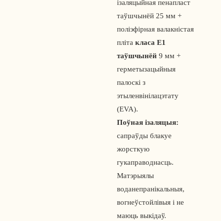
ізаляцыйная пенапласт
таўшчынёй 25 мм +
поліэфірная валакністая
пліта
класа E1
таўшчынёй
9 мм +
герметызацыйныя
палоскі з
этыленвінілацэтату
(EVA).
Поўная ізаляцыя:
сапраўды блакуе
жорсткую
гукаправоднасць.
Матэрыялы
воданепранікальныя,
вогнеўстойлівыя і не
маюць выкідаў.