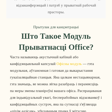
відэаканферэнцый і патрэб у прыватнай рабочай
прасторы.
Прытулак для канцэнтрацыі
Што Такое Модуль
Прыватнасці Office?
Часта называюць акустычнай кабінай або
канфідэнцыяльнай капсулай
Офісны модуль
— гэта
модульная, аўтаномная і гатовая да выкарыстання
гукаізаляцыйная станцыя. Яна цалкам нестацыянарная,
гэта значыць, яе можна лёгка разабраць і перамясціць
па меры змены планіроўкі вашага офіса. Распрацаваная
для індывідуальнай увагі, бесперабойных відэазванкоў і
канфідэнцыйных сустрэч, яна па сутнасці з'яўляецца
«ціхім аазісам», убудаваным прама ў мітусню