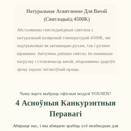
Натуральнае Асвятленне Для Вачэй
(святлодыёд 4500K)
Абсталяваны святлодыёдным святлом з
натуральнай каляровай тэмпературай 4500K, які
падтрымлівае як актывацыю рухам, так і ручное
кіраванне. Імітуючы дзённае святло, ён памяншае
нагрузку і стомленасць вачэй, абараняючы здароўе
зроку падчас інтэнсіўнай працы.
Чаму варта выбраць офісныя модулі YOUSEN?
4 Асноўныя Канкурэнтныя
Перавагі
Абярыце нас, і мы абяцаем зрабіць усё неабходнае для