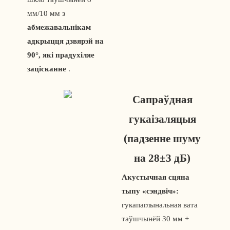
мм/10 мм з
абмежавальнікам
адкрыцця дзвярэй на
90°, які прадухіляе
зацісканне
.
Сапраўдная
гукаізаляцыя
(падзенне шуму
на 28±3 дБ)
Акустычная сцяна
тыпу «сэндвіч»:
гукапаглынальная вата
таўшчынёй 30 мм +