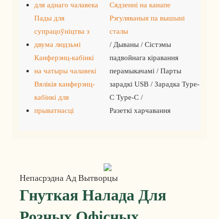
для аднаго чалавека
Сядзенні на канапе
Пады для
Рэгуляваныя па вышыні
супрацоўніцтва з
сталы
двума людзьмі
/ Дываны / Сістэмы
Канферэнц-кабінкі
падвойнага кіравання
на чатыры чалавекі
перамыкачамі / Парты
Вялікія канферэнц-
зарадкі USB / Зарадка Type-
кабінкі для
C Type-C /
прыватнасці
Разеткі харчавання
Непасрэдна Ад Вытворцы
Гнуткая Налада Для
Розных Офісных