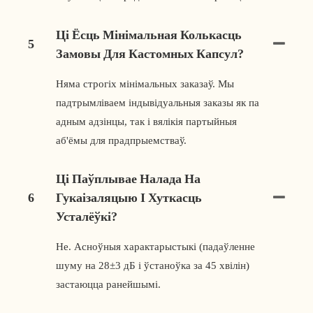
Ці Ёсць Мінімальная Колькасць
5
Замовы Для Кастомных Капсул?
Няма строгіх мінімальных заказаў. Мы
падтрымліваем індывідуальныя заказы як па
адным адзінцы, так і вялікія партыйныя
аб'ёмы для прадпрыемстваў.
Ці Паўплывае Налада На
6
Гукаізаляцыю І Хуткасць
Усталёўкі?
Не. Асноўныя характарыстыкі (падаўленне
шуму на 28±3 дБ і ўстаноўка за 45 хвілін)
застаюцца ранейшымі.