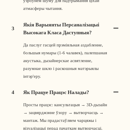
узроўнем шуму для падтрымання ціхай
атмасферы чытання.
Якія Варыянты Персаналізацыі
3
Высокага Класа Даступныя?
Да паслуг гасцей прэміяльная аздабленне,
большыя нумары (1-6 чалавек), палепшаная
акустыка, дызайнерскае асвятленне,
разумнае шкло і раскошныя матэрыялы
інтэр'еру.
4
Як Працуе Працэс Налады?
Просты працэс: кансультацыя → 3D-дызайн
→ зацвярджэнне ўзору → вытворчасць →
мантаж. Мы прадастаўляем чарцяжы і
візуалізацыі перад пачаткам вытворчасці.