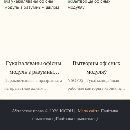
Гукаізаляваны офісны
Вытворцы офісных
модуль з разумным
модуляў
шклом
Пераключыцеся з празрыстага
YSOP05 | Гукаізаляцыйныя
на прыватнае адным
рабочыя канторы і кабінкі для
пстрычкай мышы.
сустрэч на заказ
Збалансуйце фокус і
Аўтарскае права © 2026 ЮСЭН |
Мапа сайта
Палітыка
адкрытасць.
прыватнасціПалітыка прыватнасці