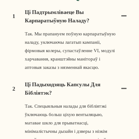
Ці Падтрымліваеце Вы
1
Карпаратыўную Наладу?
Так. Мы прапануем поўную карпаратыўную
наладу, уключаючы лагатып кампаніі,
фірмовыя колеры, супастаўленне VI, модулі
харчавання, кранштэйны манітораў і
аптовыя заказы з нязменнай якасцю.
Ці Падыходзяць Капсулы Для
2
Бібліятэк?
Так. Спецыяльныя налады для бібліятэкі
ўключаюць больш ціхую вентыляцыю,
матавае шкло для прыватнасці,
мінімалістычны дызайн і дзверы з нізкім