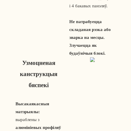
і 4 бакавых панэляў.
Не патрабуецца
складаная рэзка або
зварка на месцы.
Злучаецца як
будаўнічыя блокі.
Узмоцненая
канструкцыя
бяспекі
Высакаякасныя
матэрыялы:
выраблены з
алюмініевых профіляў