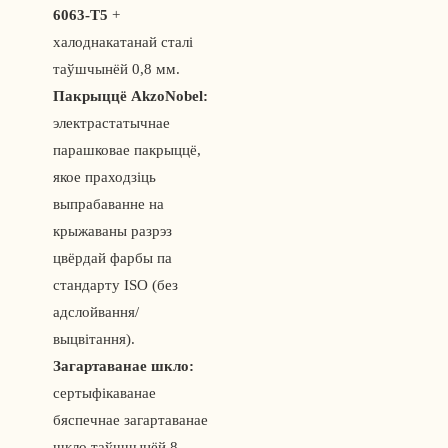
6063-T5
+
халоднакатанай сталі
таўшчынёй 0,8 мм.
Пакрыццё AkzoNobel:
электрастатычнае
парашковае пакрыццё,
якое праходзіць
выпрабаванне на
крыжаваны разрэз
цвёрдай фарбы па
стандарту ISO (без
адслойвання/
выцвітання).
Загартаванае шкло:
сертыфікаванае
бяспечнае загартаванае
шкло таўшчынёй 8