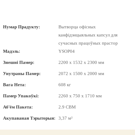
Нумар Прадукту:
Вытворца офісных
канфідэнцыяльных капсул для
сучасных працоўных прастор
Мадэль:
YSOP04
Знешні Памер:
2200 х 1532 х 2300 мм
Унутраны Памер:
2072 х 1500 х 2000 мм
Вага Нета:
608 кг
Памер Упакоўкі:
2260 х 750 х 1710 мм
Аб'ём Пакета:
2.9 CBM
Акупаваная Тэрыторыя:
3,37 м²