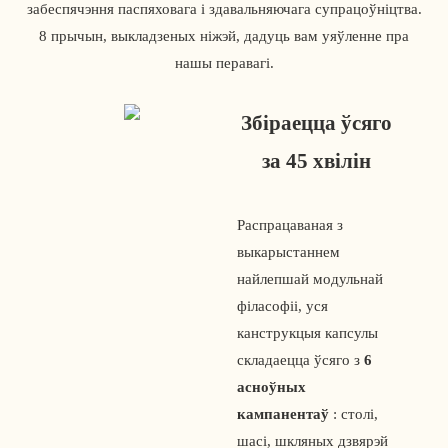
забеспячэння паспяховага і здавальняючага супрацоўніцтва.
8 прычын, выкладзеных ніжэй, дадуць вам уяўленне пра
нашы перавагі.
Збіраецца ўсяго
за 45 хвілін
Распрацаваная з
выкарыстаннем
найлепшай модульнай
філасофіі, уся
канструкцыя капсулы
складаецца ўсяго з
6
асноўных
кампанентаў
: столі,
шасі, шкляных дзвярэй