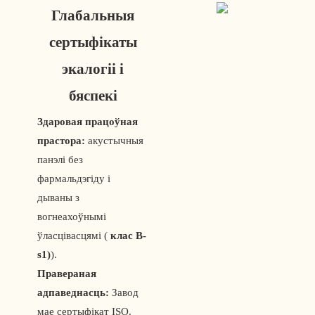
Глабальныя
сертыфікаты
экалогіі і
бяспекі
Здаровая працоўная
прастора:
акустычныя
панэлі без
фармальдэгіду і
дываны з
вогнеахоўнымі
ўласцівасцямі (
клас B-
s1)
).
Правераная
адпаведнасць:
Завод
мае сертыфікат ISO.