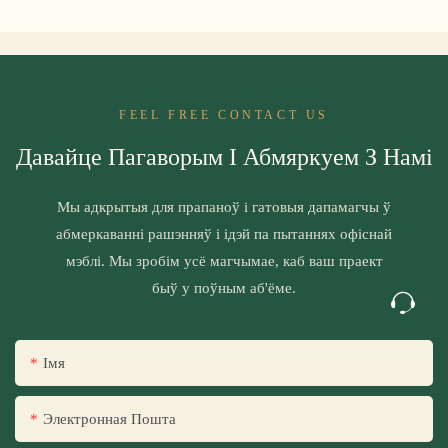
FEEL FREE CONTACT US
Давайце Пагаворым І Абмяркуем З Намі
Мы адкрытыя для прапаноў і гатовыя дапамагчы ў
абмеркаванні рашэнняў і ідэй па пытаннях офіснай
мэблі. Мы зробім усё магчымае, каб ваш праект
быў у поўным аб'ёме.
Імя
Электронная Пошта