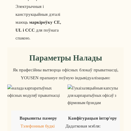
Электрычныя і
канструкцыйныя дэталі
маюць
маркіроўку CE,
UL і CCC
для поўнага
спакою.
Параметры Налады
Як прафесійны вытворца офісных блокаў прыватнасці,
YOUSEN прапануе поўную індывідуалізацыю:
Варыянты памеру
Канфігурацыя інтэр'еру
Тэлефонныя будкі
Дадатковая мэбля: