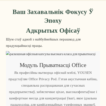
Ваш Захавальнік Фокусу Ў
Эпоху
Адкрытых Офісаў
Шум стаў адной з найбуйнейшых перашкод для
прадукцыйнасці працы.
Модуль Прыватнасці Office
Як прафесійны вытворца офіснай мэблі, YOUSEN
прадстаўляе Office Privacy Pod. Гэтая акустычная кабіна,
спецыяльна распрацаваная для сучасных
прадпрыемстваў, забяспечвае ціхае, высокаэфектыўнае і
камфортнае месца для канцэнтрацыі ўвагі, якое ідэальна
падыходзіць для канфідэнцыйных тэлефонных званкоў,