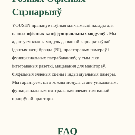
Сцэнарыяў
YOUSEN прапануе поўныя магчымасці налады для
нашых
офісных канфідэнцыяльных модуляў
. Мы
адаптуем кожны модуль да вашай карпаратыўнай
ідэнтычнасці брэнда (ВІ), прасторавых памераў і
функцыянальных патрабаванняў, у тым ліку
інтэграваныя разеткі, мацавання для манітораў,
біяфільныя зялёныя сцены і індывідуальныя памеры.
Мы гарантуем, што кожны модуль стане унікальным,
функцыянальным цэнтральным элементам вашай
працоўнай прасторы.
FAQ