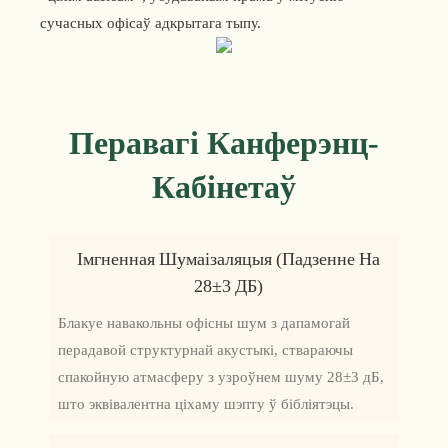
сучасных офісаў адкрытага тыпу.
Перавагі Канферэнц-
Кабінетаў
Імгненная Шумаізаляцыя (падзенне На
28±3 ДБ)
Блакуе навакольны офісны шум з дапамогай
перадавой структурнай акустыкі, ствараючы
спакойную атмасферу з узроўнем шуму 28±3 дБ,
што эквівалентна ціхаму шэпту ў бібліятэцы.