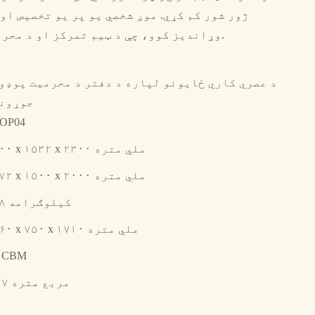
وړاندیز کوو، چې د ټیم تمرکز او د محرمیت محافظت دواړه لوړوي.
د عصري کاري ځایونو لپاره د دفتر د محرمیت پوډو
جوړون
OP04
۲۲۰۰ x ۱۵۳۲ x ۲۳۰۰ ملي متره
۲۰۷۲ x ۱۵۰۰ x ۲۰۰۰ ملي متره
۶۰۸ کیلوګرامه
۲۲۶۰ x ۷۵۰ x ۱۷۱۰ ملي متره
9 CBM
۳.۳۷ مربع متره