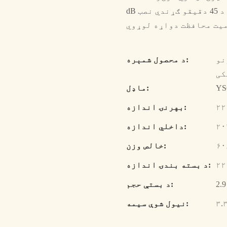
dB ژور شور کم کړي. موږ شخصي یو پر یو تخصیص او د 45 دقیقو ګړندي نصب
نو
د محصول شمېره:
کی
YS
ماډل:
بهرنۍ اندازه:
داخلي اندازه:
خالص وزن:
د بسته بندۍ اندازه:
2.
د بستې حجم:
نیول شوې سیمه: