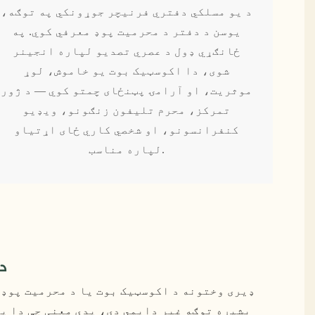
د یو مسلکي دفتري فرنیچر جوړونکي په توګه،
یوسن د دفتر د محرمیت پوډ معرفي کوي. په
ځانګړي ډول د عصري تصدیو لپاره انجینر
شوی، دا اکوسټیک بوت یو خاموش، لوړ
موثریت، او آرامۍ پټنځای چمتو کوي — د ژور
تمرکز، محرم تلیفون زنګونو، ویډیو
کنفرانسونو، او شخصي کاري ځای اړتیاو
لپاره مناسب.
د
ډیری وختونه د اکوسټیک بوت یا د محرمیت پوډ 
بشپړه توګه غیر دایمي دی، پدې معنی چې دا په