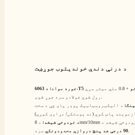
د درنې دندې خوندیتوب جوړښت
نو
+ 0.8 ملي میتر سړې
غوره مواد:
رول شوي فولادو سره جوړ شوی.
نګ:
د الیکټروسټاټیک پوډر پای چې د سخت ISO
وب تودوخې شیشه د
د تودوخې شیشه:
سره.
90 درجې ضد پنچ دروازې محدودونکي