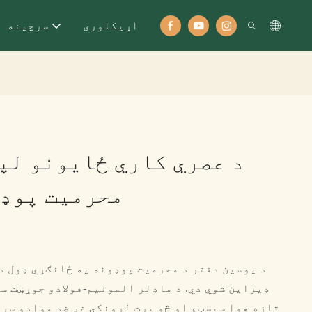
اړيکلوری
سرچینه
د عصري کاري ځایونو لپا
محرمیت پوډ
د یوسین دفتر د محرمیت پوډونه په ځانګړي ډول د 
ډیزاین شوي دي. د ماډلر المونیم-فولادو جوړښت س