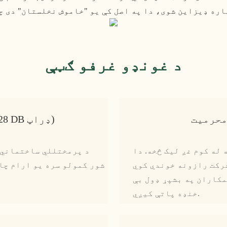
د غونډو غرفو ګټې
محرمیت
د شور فوري جلا کول (28±3 DB ډراپ)
له کوم غږ لیک څخه. دا
د پرمختللي ساختماني 
رکت رازونه خوندي کوي
مکاران په بشپړ ډول بې
خنډه پاتې کیږي.