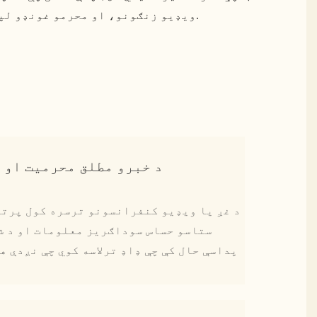
ویډیو زنګونو، او محرمو غونډو لپاره ډیزاین شوی، دا په اصل کې یو "خاموش نخلستان" دی چې د عصري خلاص دفترونو په ګڼه ګوڼه کې جوړ شوی.
د خبرو مطلق محرمیت او 
د غږ یا ویډیو کنفرانسونو ترسره کول پرته 
ستاسو حساس سوداګریز معلومات او د ش
پداسې حال کې چې ډاډ ترلاسه کوي چې نږدې ه