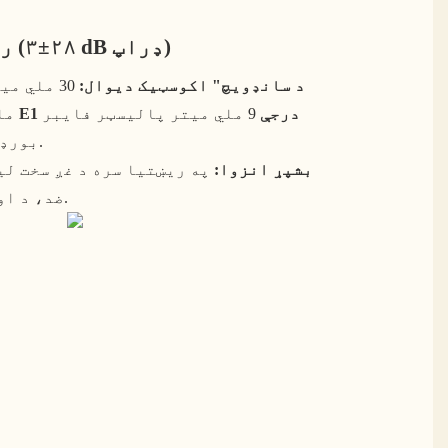
ریښتینی غږ ضد کول (۲۸±۳ dB ډراپ)
د سانډویچ" اکوسټیک دیوال:
د E1 درجې
9 ملي میتر پالیسټر فایبر
مل
بورډ + د ایوا سیل کولو پټې.
بشپړ انزوا:
په ریښتیا سره د غږ سخت لی
ضد، د اور ضد، او صفر اخراج دي.