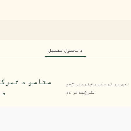
د محصول تفصیل
ستاسو د تمرکز
اندې یو له سترو خنډونو څخه
د 
ګرځیدلی دی.