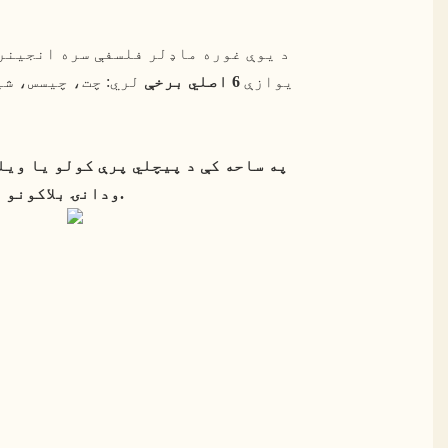
د یوې غوره ماډلر فلسفې سره انجینر 
یوازې
6 اصلي برخې
په ساحه کې د پیچلي پرې کولو یا ویل
ودانۍ بلاکونو په څیر سره یوځای کیږي.