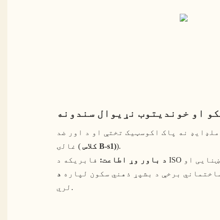
کو او خوندیتوب نړیوال سندونه
لډایډ نه پاک اکوسټیک تختې او د اور ضد
).
کلاس B-s1)
غالۍ (
د باور وړ اطاعت:
فابریکه د ISO تصدیق شوې ده. بریښنایی او
اختماني برخې د بشپړ ذهني سکون لپاره
لري.