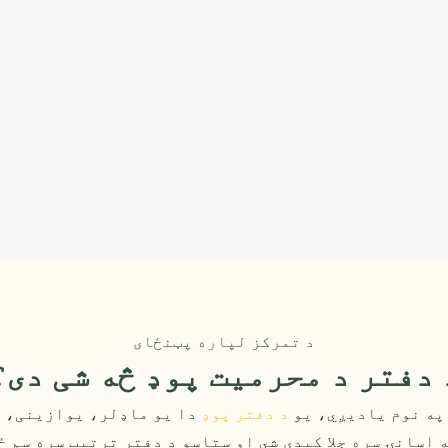
د تمرکز لپاره پټنځای
 دفتر د محرمیت پوډ څه شی دی؟
په نوم یادیږي، یو
د دفتر پوډ
دا یو ماډلر، یوازینی، او
 اسانۍ سره جلا کیدی شي او ستاسو د دفتر ترتیب سره سم ځ