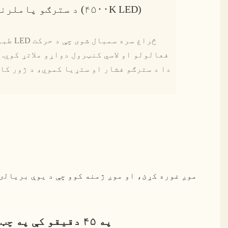
د سترګو پاملرنې طبیعي رڼا (۴۵۰۰K LED)
فعالولو او لاسي کنټرول دواړو ملاتړ کوي. 
دا د سترګو فشار او ستړیا کموي، د ژور کا
په ۴۵ دقیقو کې په چټکۍ سره راټول شوی