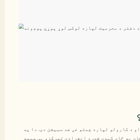
 د کارولو لپاره چمتو غږ ضد سټیشن دی. دا په
ای په ځای کیدی شي. د انفرادي تمرکز، بې سیمه