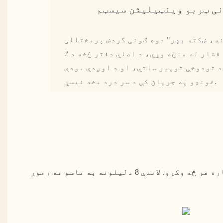
نی ټربو وینټیلیشن سیسټم
نه، ښکته بهر" دوه ګونی گردش پرمختللی
سیسټم لري. دا د بند منفي فشار له منځه وړي، د اصلي دفتر څخه د 2
د تودوخې توپیر ساتي، او د اوږدې مودې
غونډو په جریان کې د سر درد مخه نیسي.
موږ غوره کړئ، او موږ ژمنه کوو چې د یوې بریالۍ او قناعت بخښونکې کاري ملګرتیا د ډاډ ترلاسه کولو لپاره هر څه وکړو. لاندې 8 دلیلونه به تاسو ته زموږ