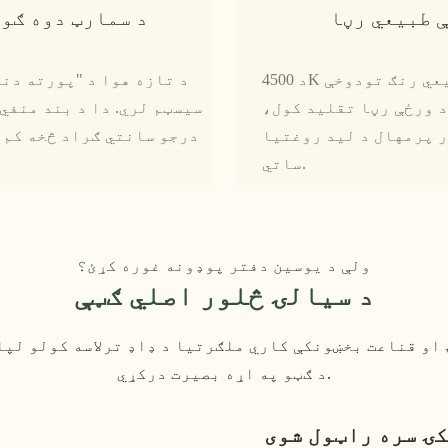
د سمارټ دوه ګو
د 4500K طبیعي رنګ تودوخې LED څراغ سره سمبال شوی چې د حرکت
د تازه هوا د "پورته دن
د ورځې رڼا تقلید کول،
ر پرمهال د لید روغتیا
درجو سانتي ګراد څخه کم 
ساتي.
ولې د یوسین دفتر پوډونه غوره کړئ؟
د سیالۍ څلور اصلي ګټې
د ګټو په اړه بصیرت درکړي.