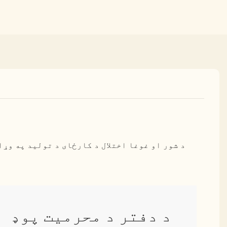
د شور او غوغا اختلال د کارځای د تولید په وړ
د دفتر د محرمیت پوډ