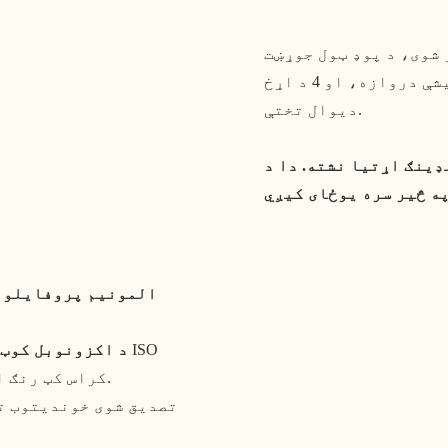
شوی، د پوډ ټول جوړښت
لري: چت، چیسس، شیشې دروازه، او 4 د اړخ
دیوال تختې.
ډینګ اړتیا نشته. دا د
د 6063-T5 المونیم پروفایلو
د اکزونوبل کوټی
کراس کټ رنګ ازموینه پاس کوي (نه پوستکی/ مړاوی کیږي).
د 8mm/10mm تصدیق شوی خوندیت