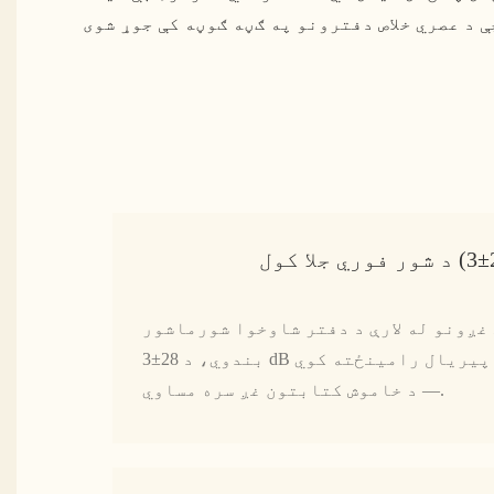
غږونو له لارې د دفتر شاوخوا شورماشور
بندوي، د 28±3 dB شور کمولو سره یو ارام چاپیریال رامینځته کوي
— د خاموش کتابتون غږ سره مساوي.