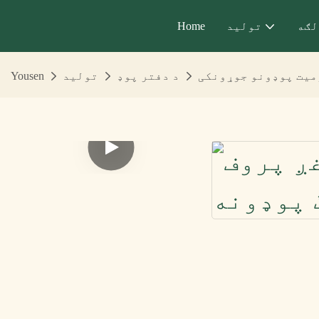
لګه
تولید
Home
رمیت پوډونو جوړونکی
د دفتر پوډ
تولید
Yousen