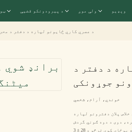
وېډيو
ولې موږ
د پیرودونکو قضیې
ټو
د عصري کاري ځایونو لپاره د دفتر د مح
ره د دفتر د
ونو جوړونکی
خوندي، آرام، شخصي
خلاص پلان دفترونو لپاره
ره، دوی د دوه ګوني گردش
تازه هوا سیسټم او څو پرت لرونکي غږ ضد موادو سره یوځای کوي ترڅو د 28 ± 3