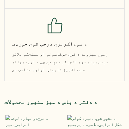
د سوداګریزې درجې قوي جوړښت
زموږ میزونه د قوي چوکاټونو او مستحکم ملاتړ
سیسټمونو سره انجینر شوي دي چې د اوږدمهاله
سوداګریز کارونې لپاره مناسب دي.
د دفتر د باس د میز مشهور محصولات