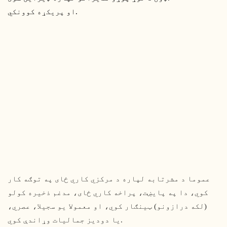
او پریکړه کوونکي.
عموما د مشرتابه لپاره د مرکزي کاري ځای په توګه کار
کوي، دا په پایښت، پراخه کاري ځای، مدغم ذخیره کولو
(لکه درازونو) ټینګار کوي، او معمولا یو سجیلا، عصري،
یا دودیز جمالیات وړاندې کوي.