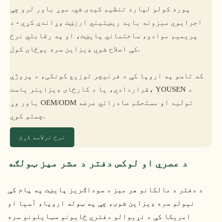
پوره کولو لپاره تنظیم کیدی شي. موږ باور لرو چې
اجرایوي میزونه باید ریښتیني ارزښت وړاندې کړي - د
پریمیم موادو، ساختماني پایښت، او په رقابتي نرخ
کې اصلاح شوي ډیزاین سره یوځای کول.
که تاسو په اروپا کې د فرنیچر توزیع کونکی، د پروژې
قراردادي، یا د کارځای ډیزاینر یاست، YOUSEN د
باور وړ OEM/ODM تولید او مستحکم صادراتي عرضه
چمتو کوي.
نرخ ترلاسه کړئ
د عصري او لوکس دفتر د مشر میز ټولګه
د دفتر د مالکانو هر میز د سوداګریز پایښت په پام کې
نیولو سره ډیزاین شوی، چې په ټوله اروپا، آسیا او
امریکا کې د نړیوالو دفتري ځایونو سټایلونو سره