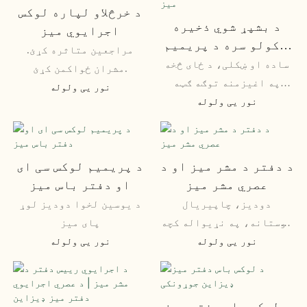
د خرڅلاو لپاره لوکس
د بشپړ شوي ذخیره
اجرایوي میز
کولو سره د پریمیم L
مراجعین متاثره کړئ.
شکل اجرایوي میز
ساده او ښکلی، د ځای څخه
مشران ځواکمن کړئ.
په اغیزمنه توګه ګټه
نور یی ولوله
پورته کول
نور یی ولوله
د دفتر د مشر میز او د
د پریمیم لوکس سی ای
عصري مشر میز
او دفتر باس میز
دودیز، چاپیریال
د یوسین لخوا دودیز لوړ
دوستانه، په نړیواله کچه
پای میز
عرضه شوی
نور یی ولوله
نور یی ولوله
د لوکس باس دفتر میز