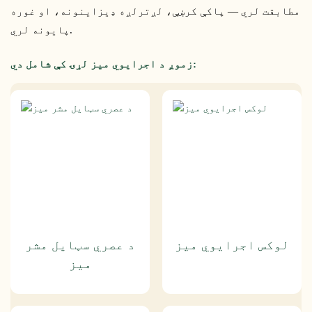
مطابقت لري — پاکې کرښې، لږترلږه ډیزاینونه، او غوره
پایونه لري.
زموږ د اجرایوي میز لړۍ کې شامل دي:
لوکس اجرایوي میز
د عصري سټایل مشر
میز