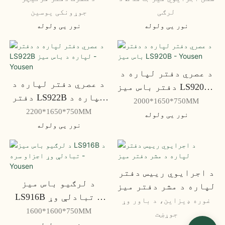
لرګی
جوړونکی یوسین
نور یی ولوله
نور یی ولوله
د عصري دفتر لپاره د
د عصري دفتر لپاره د
دفتر باس میز LS920B -
دفتر LS922B لپاره د
Yousen
2000*1650*750MM
باس میز - Yousen
2200*1650*750MM
نور یی ولوله
نور یی ولوله
د اجرایوي رییس دفتر
د لرګیو باس میز
لپاره د مشر دفتر میز
LS916B د تبادلې وړ
غوره ډیزاین، د باور وړ
اجزاو سره - Yousen
1600*1600*750MM
جوړښت
نور یی ولوله