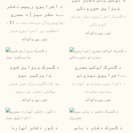
د اجرایوي رییس دفتر
ډیزاین جوړونکی
د مشر میز | د عصري
د ګمرک اجرایوي میز عرضه
اجرایوي دفتر میز
د E1 چاپیریال دوستانه، د
کوونکی
ډیزاین
تنظیم وړ اجرایوي میز
نور یی ولوله
نور یی ولوله
د ګمرک لوکس عصري
د ګمرک ډیزاین شوی
اجرایوي میزونو
ډایرکټر میز
جوړونکی
د اجرایوي میزونو لپاره
په ځانګړي ډول جوړ شوی
مناسب حلونه
ښکلی دفتر فرنیچر
نور یی ولوله
نور یی ولوله
د ګمرک دفتر د باس
د کور دفتر لپاره