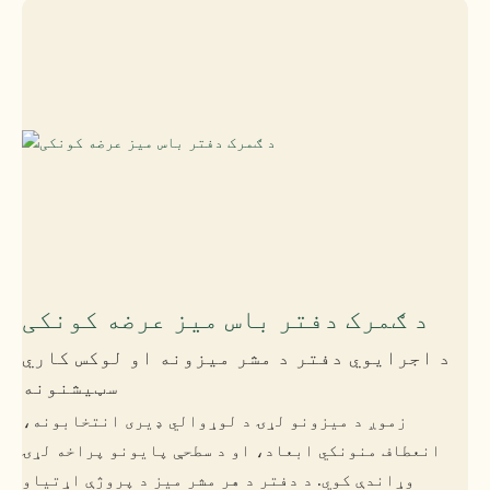
د ګمرک دفتر باس میز عرضه کونکی
د اجرایوي دفتر د مشر میزونه او لوکس کاري
سټیشنونه
زموږ د میزونو لړۍ د لوړوالي ډیری انتخابونه،
انعطاف منونکي ابعاد، او د سطحې پایونو پراخه لړۍ
وړاندې کوي. د دفتر د هر مشر میز د پروژې اړتیاو