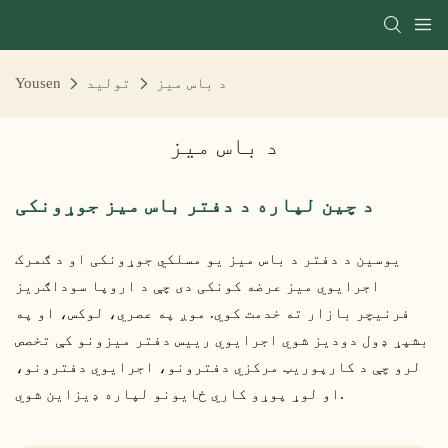
د باس میز
تولید
Yousen
د باس میز
د چین لپاره د دفتر باس میز جوړونکی
یوسین د دفتر د باس میز یو مسلکي جوړونکی او د ګمرک
اجرایوي میز عرضه کونکی دی چې د اروپا سوداګریز
فرنیچر بازار ته خدمت کوي. موږ په عصري، لوکس، او په
بشپړ ډول دودیز شوي اجرایوي رییس دفتر میزونو کې تخصص
لرو چې د کارپوریټ مرکزي دفترونو، اجرایوي دفترونو،
او لوړ پوړو کاري ځایونو لپاره ډیزاین شوي.