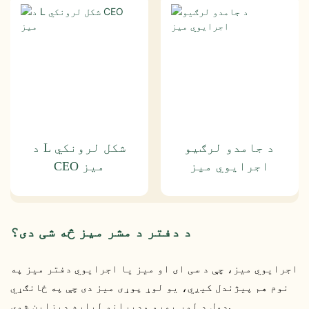
د جامدو لرګیو
د L شکل لرونکي
اجرایوي میز
CEO میز
د دفتر د مشر میز څه شی دی؟
اجرایوي میز، چې د سی ای او میز یا اجرایوي دفتر میز په
نوم هم پیژندل کیږي، یو لوړ پوړی میز دی چې په ځانګړي
ډول د لوړ پوړو مدیرانو لپاره ډیزاین شوی.