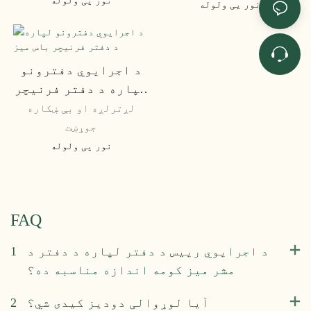
نور یی ولوله
د اجرایوي دفترونو
لپاره د دفتر فرنیچر
باس میز
لږترلږه او بې ښکاره
جوړښت
نور یی ولوله
FAQ
د اجرایوي رییس د دفتر لپاره د دفتر د
1
مشر میز کومه اندازه مناسبه ده؟
آیا لوړوالی دودیز کیدی شي؟
2