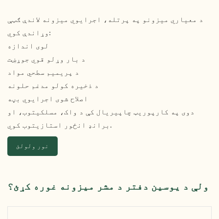
د معیاري میزونو په پرتله، اجرایوي میزونه لاندې ګټې
وړاندې کوي:
لوی اندازه
د بار وړلو قوي جوړښت
د پریمیم سطحي مواد
د ذخیره کولو مدغم حلونه
اصلاح شوی اجرایوي بڼه
دوی په کارپوریټ چاپیریال کې د واک، مسلکیتوب، او
برانډ انځور استازیتوب کوي.
نور ولولئ
ولې د یوسین دفتر د مشر میزونه غوره کړئ؟