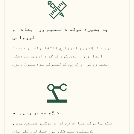
په بشپړه توګه د تنظیم وړ ابعاد او
لوړوالی
موږ د تنظیم وړ لوړوالي انتخابونه او دودیز
اندازې وړاندې کوو ترڅو د اروپایی دفتر
معیارونو او ځایي ترتیبونو سره سمون ولري.
د څو سطحو پایونه
شته پایونه عبارت دي له: د لرګیو طبیعي پوښ،
لامینټ، میټ لاک، لوړ چمک لرونکی پای.