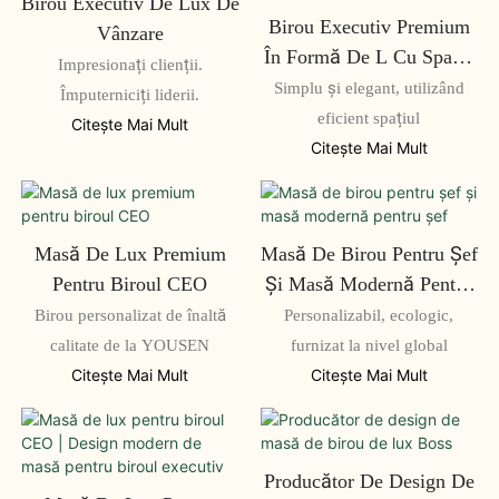
Birou Executiv De Lux De
Birou Executiv Premium
Vânzare
În Formă De L Cu Spațiu
Impresionați clienții.
De Depozitare Integrat
Simplu și elegant, utilizând
Împuterniciți liderii.
eficient spațiul
Citeşte Mai Mult
Citeşte Mai Mult
Masă De Lux Premium
Masă De Birou Pentru Șef
Pentru Biroul CEO
Și Masă Modernă Pentru
Șef
Birou personalizat de înaltă
Personalizabil, ecologic,
calitate de la YOUSEN
furnizat la nivel global
Citeşte Mai Mult
Citeşte Mai Mult
Producător De Design De