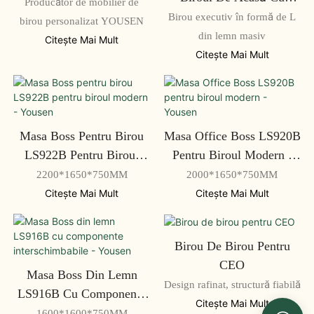
Executive
Producător de mobilier de
Gestionare A Cablurilor
Birou executiv în formă de L
birou personalizat YOUSEN
din lemn masiv
Citeşte Mai Mult
Citeşte Mai Mult
Masa Boss Pentru Birou
Masa Office Boss LS920B
LS922B Pentru Biroul
Pentru Biroul Modern -
Modern - Yousen
Yousen
2200*1650*750MM
2000*1650*750MM
Citeşte Mai Mult
Citeşte Mai Mult
Birou De Birou Pentru
CEO
Masa Boss Din Lemn
Design rafinat, structură fiabilă
LS916B Cu Componente
Citeşte Mai Mult
Interschimbabile - Yousen
1600*1600*750MM