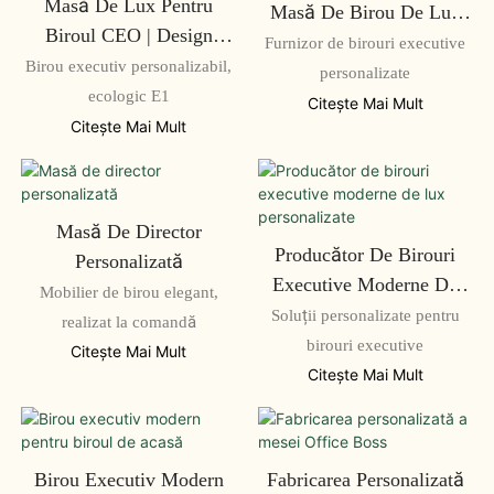
Masă De Lux Pentru
Masă De Birou De Lux
Biroul CEO | Design
Boss
Furnizor de birouri executive
Modern De Masă Pentru
Birou executiv personalizabil,
personalizate
Biroul Executiv
ecologic E1
Citeşte Mai Mult
Citeşte Mai Mult
Masă De Director
Producător De Birouri
Personalizată
Executive Moderne De
Mobilier de birou elegant,
Lux Personalizate
Soluții personalizate pentru
realizat la comandă
birouri executive
Citeşte Mai Mult
Citeşte Mai Mult
Birou Executiv Modern
Fabricarea Personalizată