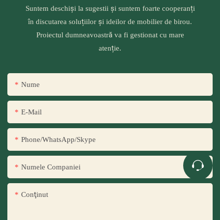
Suntem deschiși la sugestii și suntem foarte cooperanți
în discutarea soluțiilor și ideilor de mobilier de birou.
Proiectul dumneavoastră va fi gestionat cu mare
atenție.
Nume
E-Mail
Phone/WhatsApp/Skype
Numele Companiei
Conţinut