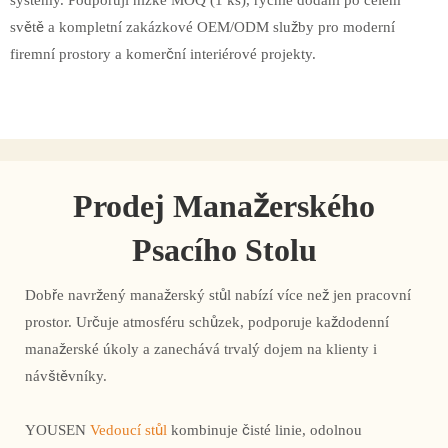
systémy. Podporují nízké MOQ (1 ks), rychlé dodání po celém
světě a kompletní zakázkové OEM/ODM služby pro moderní
firemní prostory a komerční interiérové ​​projekty.
Prodej Manažerského
Psacího Stolu
Dobře navržený manažerský stůl nabízí více než jen pracovní
prostor. Určuje atmosféru schůzek, podporuje každodenní
manažerské úkoly a zanechává trvalý dojem na klienty i
návštěvníky.
YOUSEN
Vedoucí stůl
kombinuje čisté linie, odolnou