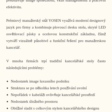
představuje image společnosti, vkus managementu a pracovní
efektivitu.
Prémiový manažerský stůl YOSEN využívá moderní designový
jazyk pro firmy a kombinuje plovoucí desku stolu, skryté LED
osvětlovací pásky a ocelovou konstrukční základnu, čímž
vytváří vizuálně působivé a funkční řešení pro manažerskou
kancelář.
V mnoha firmách trpí tradiční kancelářské stoly často
následujícími problémy:
Nedostatek image luxusního podniku
Struktura se po několika letech používání uvolní
Nepořádek v kabeláži ovlivňuje kancelářské prostředí
Nedostatek úložného prostoru
Obtížné sladit s celkovým stylem kancelářského designu