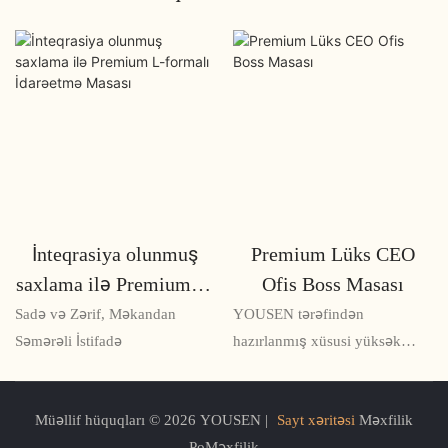
İnteqrasiya olunmuş
Premium Lüks CEO
saxlama ilə Premium L-
Ofis Boss Masası
formalı İdarəetmə
Sadə və Zərif, Məkandan
YOUSEN tərəfindən
Masası
Səmərəli İstifadə
hazırlanmış xüsusi yüksək
səviyyəli masa
Müəllif hüquqları © 2026 YOUSEN |
Sayt xəritəsi
Məxfilik
PoMəxfilik