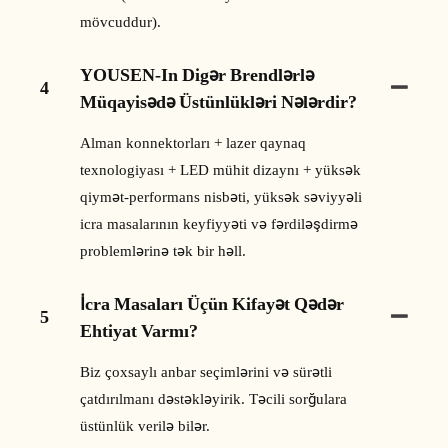
mövcuddur).
YOUSEN-In Digər Brendlərlə
4
Müqayisədə Üstünlükləri Nələrdir?
Alman konnektorları + lazer qaynaq
texnologiyası + LED mühit dizaynı + yüksək
qiymət-performans nisbəti, yüksək səviyyəli
icra masalarının keyfiyyəti və fərdiləşdirmə
problemlərinə tək bir həll.
İcra Masaları Üçün Kifayət Qədər
5
Ehtiyat Varmı?
Biz çoxsaylı anbar seçimlərini və sürətli
çatdırılmanı dəstəkləyirik. Təcili sorğulara
üstünlük verilə bilər.