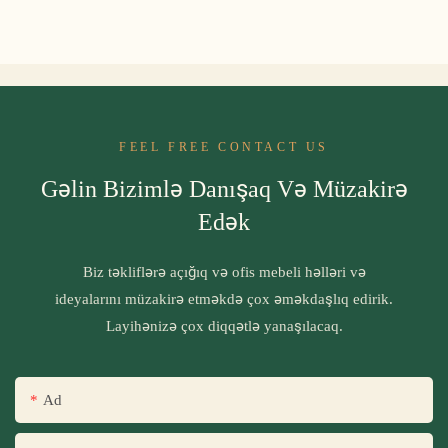
FEEL FREE CONTACT US
Gəlin Bizimlə Danışaq Və Müzakirə
Edək
Biz təkliflərə açığıq və ofis mebeli həlləri və
ideyalarını müzakirə etməkdə çox əməkdaşlıq edirik.
Layihənizə çox diqqətlə yanaşılacaq.
Ad