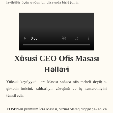
layihələr üçün uyğun bir dizaynda birləşdirir.
Xüsusi CEO Ofis Masası
Həlləri
Yüksək keyfiyyətli İcra Masası sadəcə ofis mebeli deyil; o,
şirkətin imicini, rəhbərliyin zövqünü və iş səmərəliliyini
təmsil edir.
YOSEN-in premium İcra Masası, vizual olaraq diqqət çəkən və