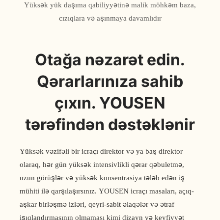
Yüksək yük daşıma qabiliyyətinə malik möhkəm baza,
cızıqlara və aşınmaya davamlıdır
Otağa nəzarət edin.
Qərarlarınıza sahib
çıxın. YOUSEN
tərəfindən dəstəklənir
Yüksək vəzifəli bir icraçı direktor və ya baş direktor
olaraq, hər gün yüksək intensivlikli qərar qəbuletmə,
uzun görüşlər və yüksək konsentrasiya tələb edən iş
mühiti ilə qarşılaşırsınız. YOUSEN icraçı masaları, açıq-
aşkar birləşmə izləri, qeyri-sabit əlaqələr və ətraf
işıqlandırmasının olmaması kimi dizayn və keyfiyyət