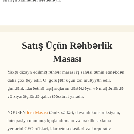
sifarişli xidmətləri dəstəkləyir.
Satış Üçün Rəhbərlik
Masası
Yaxşı dizayn edilmiş rəhbər masası iş sahəsi təmin etməkdən
daha çox şey edir. O, görüşlər üçün ton müəyyən edir,
gündəlik idarəetmə tapşırıqlarını dəstəkləyir və müştərilərdə
və ziyarətçilərdə qalıcı təəssürat yaradır.
YOUSEN
İcra Masası
təmiz xətləri, davamlı konstruksiyanı,
inteqrasiya olunmuş işıqlandırmanı və praktik saxlama
yerlərini CEO ofisləri, idarəetmə dəstləri və korporativ