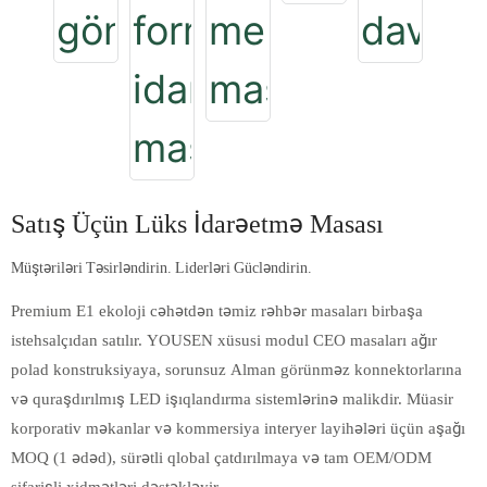
Satış Üçün Lüks İdarəetmə Masası
Müştəriləri Təsirləndirin. Liderləri Gücləndirin.
Premium E1 ekoloji cəhətdən təmiz rəhbər masaları birbaşa
istehsalçıdan satılır. YOUSEN xüsusi modul CEO masaları ağır
polad konstruksiyaya, sorunsuz Alman görünməz konnektorlarına
və quraşdırılmış LED işıqlandırma sistemlərinə malikdir. Müasir
korporativ məkanlar və kommersiya interyer layihələri üçün aşağı
MOQ (1 ədəd), sürətli qlobal çatdırılmaya və tam OEM/ODM