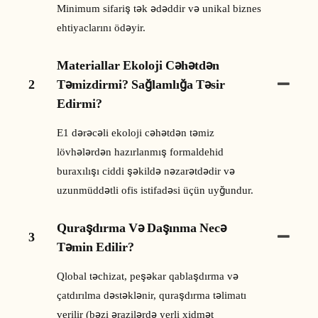
Minimum sifariş tək ədəddir və unikal biznes
ehtiyaclarını ödəyir.
Materiallar Ekoloji Cəhətdən
2
Təmizdirmi? Sağlamlığa Təsir
Edirmi?
E1 dərəcəli ekoloji cəhətdən təmiz
lövhələrdən hazırlanmış formaldehid
buraxılışı ciddi şəkildə nəzarətdədir və
uzunmüddətli ofis istifadəsi üçün uyğundur.
Quraşdırma Və Daşınma Necə
3
Təmin Edilir?
Qlobal təchizat, peşəkar qablaşdırma və
çatdırılma dəstəklənir, quraşdırma təlimatı
verilir (bəzi ərazilərdə yerli xidmət