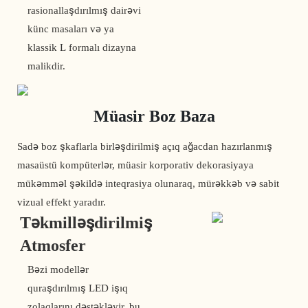
rasionallaşdırılmış dairəvi
künc masaları və ya
klassik L formalı dizayna
malikdir.
Müasir Boz Baza
Sadə boz şkaflarla birləşdirilmiş açıq ağacdan hazırlanmış
masaüstü kompüterlər, müasir korporativ dekorasiyaya
mükəmməl şəkildə inteqrasiya olunaraq, mürəkkəb və sabit
vizual effekt yaradır.
Təkmilləşdirilmiş
Atmosfer
Bəzi modellər
quraşdırılmış LED işıq
zolaqlarını dəstəkləyir, bu