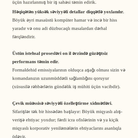
üçün hazırlanmış bir iş sahəsi təmin edirik.
Həqiqətən yüksək səviyyəli detallar diqqətlə yoxlanılır.
Böyük əyri masaüstü kompüter hamar və incə bir hiss
yaradır və onu adi düzbucaqlı masalardan dərhal
fərqləndirir.
Üstün istehsal prosesləri on il ərzində güzəştsiz
performans təmin edir.
Formaldehid emissiyalarının olduqca aşağı olması sizin və
komandanızın uzunmüddətli sağlamlığını qoruyur
(xüsusilə rəhbərlərin gündəlik iş mühiti üçün vacibdir).
Çevik müəssisə səviyyəli özelleştirme xidmətləri.
Sifarişlər tək bir hissədən başlayır: Böyük miqyaslı alış-
verişə ehtiyac yoxdur; fərdi icra ofislərinin və ya kiçik
miqyaslı korporativ yeniləmələrin ehtiyaclarını asanlıqla
ödəyir.