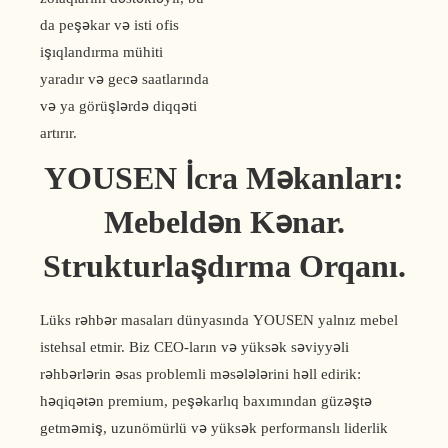
da peşəkar və isti ofis
işıqlandırma mühiti
yaradır və gecə saatlarında
və ya görüşlərdə diqqəti
artırır.
YOUSEN İcra Məkanları:
Mebeldən Kənar.
Strukturlaşdırma Orqanı.
Lüks rəhbər masaları dünyasında YOUSEN yalnız mebel
istehsal etmir. Biz CEO-ların və yüksək səviyyəli
rəhbərlərin əsas problemli məsələlərini həll edirik:
həqiqətən premium, peşəkarlıq baxımından güzəştə
getməmiş, uzunömürlü və yüksək performanslı liderlik