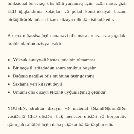
funksional bir icraçı ofis həlli yaratmaq üçün üzən masa, gizli
LED işıqlandırma zolaqları və polad konstruksiyalı bazanı
birləşdirərək müasir biznes dizayn dilindən istifadə edir.
Bir çox müəssisə üçün ənənəvi ofis masaları tez-tez aşağıdakı
problemlərdən əziyyət çəkir:
Yüksək səviyyəli biznes imicinin olmaması
Bir neçə il istifadədən sonra struktur boşalır
Dağınıq naqillər ofis mühitinə təsir göstərir
Saxlama yeri kifayət deyil
Ümumi ofis dizayn tərzinə uyğunlaşmaq çətindir
YOUSEN, struktur dizaynı və material təkmilləşdirmələri
vasitəsilə CEO ofisləri, baş menecer ofisləri və korporativ
qərargah sahələri üçün daha peşəkar həllər təqdim edir.