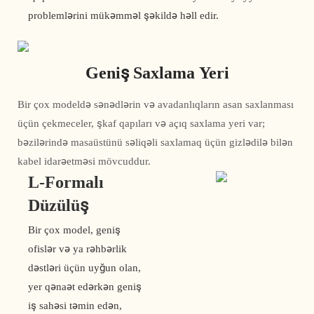
problemlərini mükəmməl şəkildə həll edir.
Geniş Saxlama Yeri
Bir çox modeldə sənədlərin və avadanlıqların asan saxlanması
üçün çekmeceler, şkaf qapıları və açıq saxlama yeri var;
bəzilərində masaüstünü səliqəli saxlamaq üçün gizlədilə bilən
kabel idarəetməsi mövcuddur.
L-Formalı
Düzülüş
Bir çox model, geniş
ofislər və ya rəhbərlik
dəstləri üçün uyğun olan,
yer qənaət edərkən geniş
iş sahəsi təmin edən,