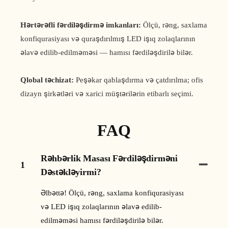
Hərtərəfli fərdiləşdirmə imkanları:
Ölçü, rəng, saxlama
konfiqurasiyası və quraşdırılmış LED işıq zolaqlarının
əlavə edilib-edilməməsi — hamısı fərdiləşdirilə bilər.
Qlobal təchizat:
Peşəkar qablaşdırma və çatdırılma; ofis
dizayn şirkətləri və xarici müştərilərin etibarlı seçimi.
FAQ
Rəhbərlik Masası Fərdiləşdirməni
1
Dəstəkləyirmi?
Əlbəttə! Ölçü, rəng, saxlama konfiqurasiyası
və LED işıq zolaqlarının əlavə edilib-
edilməməsi hamısı fərdiləşdirilə bilər.