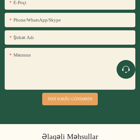
E-Poçt
Phone/WhatsApp/Skype
Şirkət Adı
Məzmun
İNDI SORĞU GÖNDƏRIN
Əlaqəli Məhsullar