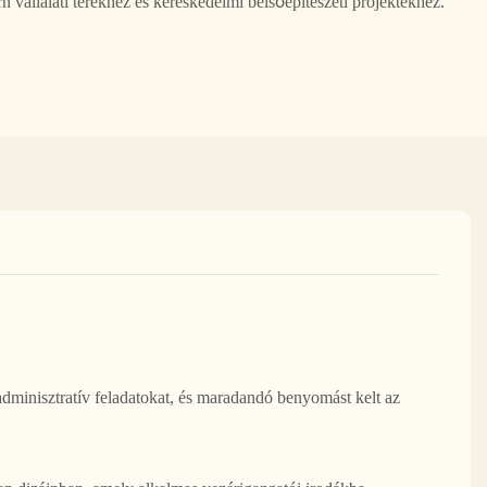
n vállalati terekhez és kereskedelmi belsőépítészeti projektekhez.
adminisztratív feladatokat, és maradandó benyomást kelt az