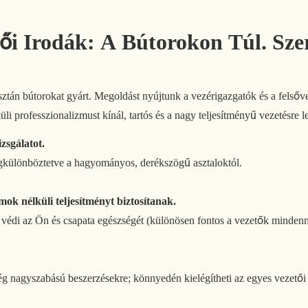
 Irodák: A Bútorokon Túl. Szer
án bútorokat gyárt. Megoldást nyújtunk a vezérigazgatók és a felsőv
rofesszionalizmust kínál, tartós és a nagy teljesítményű vezetésre le
zsgálatot.
megkülönböztetve a hagyományos, derékszögű asztaloktól.
ok nélküli teljesítményt biztosítanak.
 védi az Ön és csapata egészségét (különösen fontos a vezetők minde
nagyszabású beszerzésekre; könnyedén kielégítheti az egyes vezetői iro