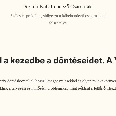
Rejtett Kábelrendező Csatornák
Széles és praktikus, süllyesztett kábelrendező csatornákkal
felszerelve
dd a kezedbe a döntéseidet.
nzív döntéshozatallal, hosszú megbeszélésekkel és olyan munkakörnyez
k a tervezési és minőségi problémákat, mint például a feltűnő illeszté