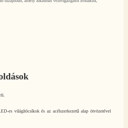
olyan dizájnban, amely alkalmas vezérigazgatói irodákba,
oldások
li.
ED-es világítócsíkok és az acélszerkezetű alap ötvözetével