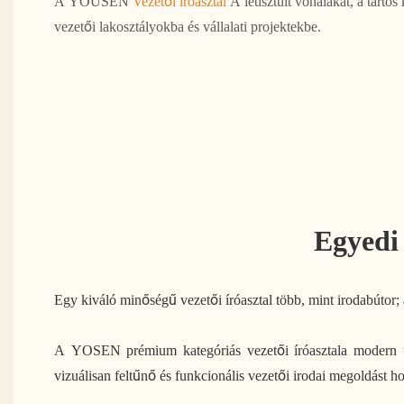
A YOUSEN
Vezetői íróasztal
A letisztult vonalakat, a tartós
vezetői lakosztályokba és vállalati projektekbe.
Egyedi
Egy kiváló minőségű vezetői íróasztal több, mint irodabútor; 
A YOSEN prémium kategóriás vezetői íróasztala modern üzle
vizuálisan feltűnő és funkcionális vezetői irodai megoldást hoz