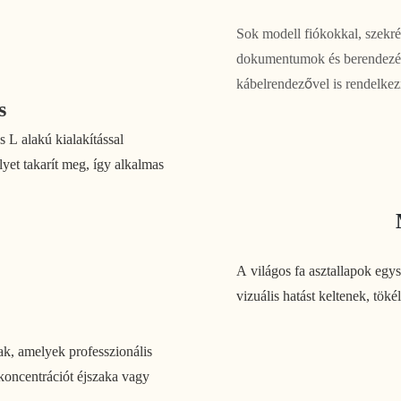
Sok modell fiókokkal, szekrén
dokumentumok és berendezése
kábelrendezővel is rendelkez
s
s L alakú kialakítással
lyet takarít meg, így alkalmas
A világos fa asztallapok egys
vizuális hatást keltenek, tök
k, amelyek professzionális
 koncentrációt éjszaka vagy