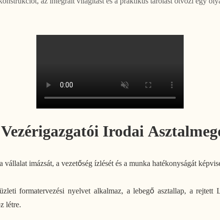
 konstrukciót, az integrált világítást és a praktikus tárolást ötvözi egy 
 Vezérigazgatói Irodai Asztalmeg
a vállalat imázsát, a vezetőség ízlését és a munka hatékonyságát képvise
ti formatervezési nyelvet alkalmaz, a lebegő asztallap, a rejtett L
 létre.