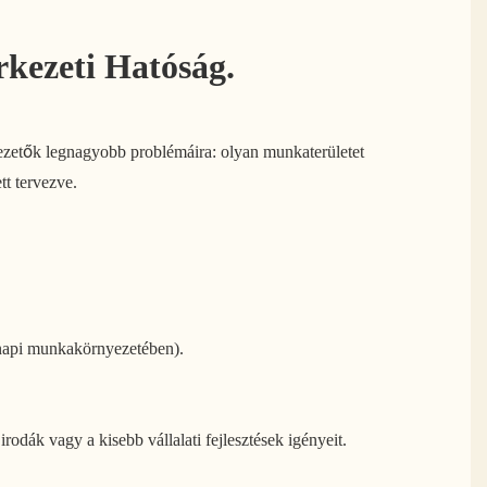
kezeti Hatóság.
ezetők legnagyobb problémáira: olyan munkaterületet
tt tervezve.
nnapi munkakörnyezetében).
dák vagy a kisebb vállalati fejlesztések igényeit.