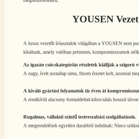
megbeszéléseken.
YOUSEN Vezetői
A luxus vezetői íróasztalok világában a YOUSEN nem puszt
kínálunk, amely valóban prémium, kompromisszumok nélküli p
Az igazán csúcskategóriás részletek kiállják a szigorú vi
A nagy, ívelt asztallap sima, finom érzetet kelt, azonnal 
A kiváló gyártási folyamatok tíz éven át kompromisszum
A rendkívül alacsony formaldehid-kibocsátás hosszú távon
Rugalmas, vállalati szintű testreszabási szolgáltatások.
A megrendelések egyetlen darabból indulnak: Nincs szükség 