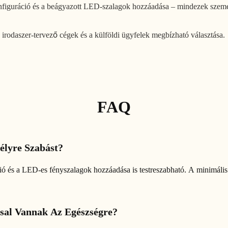
konfiguráció és a beágyazott LED-szalagok hozzáadása – mindezek szem
z irodaszer-tervező cégek és a külföldi ügyfelek megbízható választása.
FAQ
élyre Szabást?
ció és a LED-es fényszalagok hozzáadása is testreszabható. A minimáli
sal Vannak Az Egészségre?