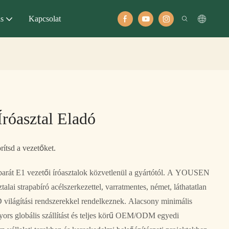
ás
Kapcsolat
Íróasztal Eladó
ítsd a vezetőket.
barát E1 vezetői íróasztalok közvetlenül a gyártótól. A YOUSEN
talai strapabíró acélszerkezettel, varratmentes, német, láthatatlan
D világítási rendszerekkel rendelkeznek. Alacsony minimális
gyors globális szállítást és teljes körű OEM/ODM egyedi