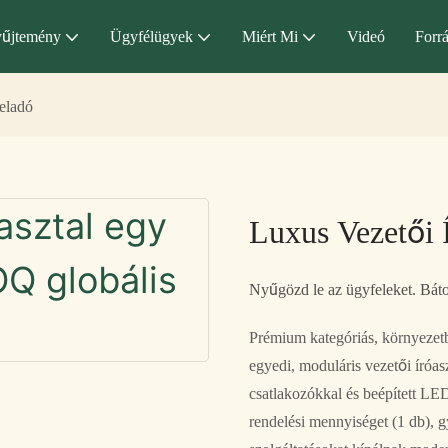
űjtemény
Ügyfélügyek
Miért Mi
Videó
Forr
 eladó
Luxus Vezetői 
Nyűgözd le az ügyfeleket. Bátor
Prémium kategóriás, környezet
egyedi, moduláris vezetői íróasz
csatlakozókkal és beépített LE
rendelési mennyiséget (1 db), 