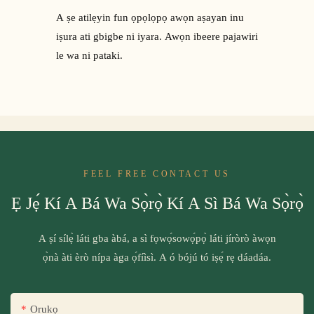
A ṣe atilẹyin fun ọpọlọpọ awọn aṣayan inu
iṣura ati gbigbe ni iyara. Awọn ibeere pajawiri
le wa ni pataki.
FEEL FREE CONTACT US
Ẹ Jẹ́ Kí A Bá Wa Sọ̀rọ̀ Kí A Sì Bá Wa Sọ̀rọ̀
A ṣí sílẹ̀ láti gba àbá, a sì fọwọ́sowọ́pọ̀ láti jíròrò àwọn
ọ̀nà àti èrò nípa àga ọ́fíìsì. A ó bójú tó iṣẹ́ rẹ dáadáa.
Orukọ