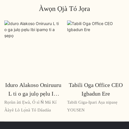
Àwọn Ọjà Tó Jọra
Iduro Alakoso Oniruuru
Tabili Oga Office CEO
L ti o ga julọ pẹlu Ibi
Igbadun Ere
ipamọ ti a ṣepọ
Rọrùn àti Ẹwà, Ó sì Ń Mú Kí
Tabili Giga-Ipari Aṣa nipasẹ
Ààyè Lò Lọ́nà Tó Dáadáa
YOUSEN