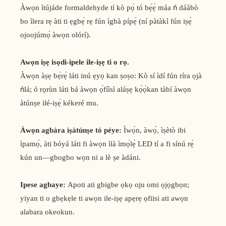
Àwọn ìtújáde formaldehyde tí kò pọ̀ tó bẹ́ẹ̀ máa ń dáàbò
bo ìlera rẹ àti ti ẹgbẹ́ rẹ fún ìgbà pípẹ́ (ní pàtàkì fún iṣẹ́
ojoojúmọ́ àwọn olórí).
Awọn iṣẹ isọdi-ipele ile-iṣẹ ti o rọ.
Àwọn àṣẹ bẹ̀rẹ̀ láti inú ẹyọ kan ṣoṣo: Kò sí ìdí fún ríra ọjà
ńlá; ó rọrùn láti bá àwọn ọ́fíìsì aláṣẹ kọ̀ọ̀kan tàbí àwọn
àtúnṣe ilé-iṣẹ́ kékeré mu.
Àwọn agbára ìṣàtúnṣe tó péye:
Ìwọ̀n, àwọ̀, ìṣètò ibi
ìpamọ́, àti bóyá láti fi àwọn ìlà ìmọ́lẹ̀ LED tí a fi sínú rẹ̀
kún un—gbogbo wọn ni a lè ṣe àdáni.
Ipese agbaye:
Apoti ati gbigbe ọkọ oju omi ọjọgbọn;
yiyan ti o gbẹkẹle ti awọn ile-iṣẹ apẹrẹ ọfiisi ati awọn
alabara okeokun.