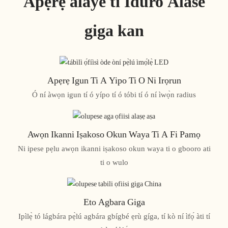
Apẹrẹ alaye ti Iduro Alase
giga kan
Apẹrẹ Igun Ti A Yipo Ti O Ni Irọrun
Ó ní àwọn igun tí ó yípo tí ó tóbi tí ó ní ìwọ̀n radius
Awọn Ikanni Iṣakoso Okun Waya Ti A Fi Pamọ
Ni ipese pẹlu awọn ikanni iṣakoso okun waya ti o gbooro ati
ti o wulo
Eto Agbara Giga
Ipìlẹ̀ tó lágbára pẹ̀lú agbára gbígbé ẹrù gíga, tí kò ní ìfọ́ àti tí