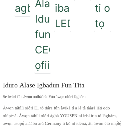
Iduro Alase Igbadun Fun Tita
Ṣe ìwúrí fún àwọn oníbàárà. Fún àwọn olórí lágbára.
Àwọn tábìlì olórí E1 tó dára fún àyíká tí a lè tà tààrà láti ọ̀dọ̀
olùpèsè. Àwọn tábìlì olórí àgbà YOUSEN ní ìrísí irin tó lágbára,
àwọn asopọ̀ aláàbò ará Germany tí kò ní ìdènà, àti àwọn ètò ìmọ́lẹ̀