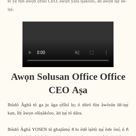
tó yẹ fún àwọn ọ́fíìsì CEO, àwọn yàrá ìṣàkóso, àti àwọn iṣẹ́ ilé-
iṣẹ́.
Awọn Solusan Office Office
CEO Aṣa
Ibùdó Àgbà tó ga ju àga ọ́fíìsì lọ; ó dúró fún àwòrán ilé-iṣẹ́
kan, ìfẹ́ àwọn olùṣàkóso, àti iṣẹ́ tó dára.
Ibùdó Àgbà YOSEN tó gbajúmọ̀ ń lo èdè ìṣètò iṣẹ́ òde òní, ó ń