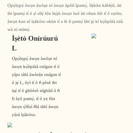
Ọ̀pọ̀lọpọ̀ àwọn àwòṣe ní àwọn àpótí ìpamọ́, ìlẹ̀kùn kábíẹ̀tì, àti
ibi ìpamọ́ tí ó ṣí sílẹ̀ fún ìtọ́jú àwọn ìwé àti ohun èlò tí ó rọrùn;
àwọn kan ní ìṣàkóso okùn tí a lè fi pamọ́ láti jẹ́ kí kọ̀ǹpútà náà
wà ní mímọ́.
Ìṣètò Onírúurú
L
Ọ̀pọ̀lọpọ̀ àwọn àwòṣe ní
àwọn kọ̀ǹpútà onígun tí ó
yípo tàbí àwòrán onígun tí
ó jẹ́ L, èyí tí ó ń pèsè ibi
iṣẹ́ tí ó gbòòrò nígbàtí ó ń
fi àyè pamọ́, tí ó yẹ fún
àwọn ọ́fíìsì ńlá tàbí àwọn
yàrá ìṣàkóso.