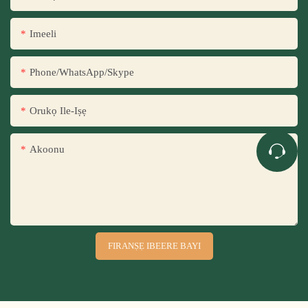
Imeeli
Phone/WhatsApp/Skype
Orukọ Ile-Iṣẹ
Akoonu
FIRANṢẸ IBEERE BAYI