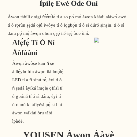
Ìpìlẹ̀ Ewé Òde Òní
Àwọn tábìlì onígi fẹ́ẹ́rẹ́fẹ́ tí a so pọ̀ mọ́ àwọn káàdì aláwọ̀ ewé
tí ó rọrùn ṣẹ̀dá ojú ìwòye tí ó lọ́gbọ́n tí ó sì dúró ṣinṣin, tí ó sì
dara pọ̀ mọ́ àwọn ohun ọ̀ṣọ́ ilé-iṣẹ́ òde òní.
Afẹ́fẹ́ Tí Ó Ní
Àǹfààní
Àwọn àwòṣe kan ń ṣe
àtìlẹ́yìn fún àwọn ìlà ìmọ́lẹ̀
LED tí a fi sínú rẹ̀, èyí tí ó
ń ṣẹ̀dá àyíká ìmọ́lẹ̀ ọ́fíìsì tí
ó gbóná tí ó sì dára, èyí tí
ó ń mú kí àfiyèsí pọ̀ sí i ní
àwọn wákàtí òru tàbí
ìpàdé.
YOUSEN Àwọn Ààyè