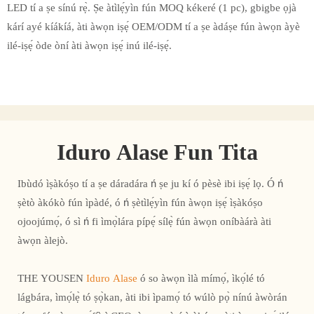
LED tí a ṣe sínú rẹ̀. Ṣe àtìlẹ́yìn fún MOQ kékeré (1 pc), gbigbe ọjà
kárí ayé kíákíá, àti àwọn iṣẹ́ OEM/ODM tí a ṣe àdáṣe fún àwọn àyè
ilé-iṣẹ́ òde òní àti àwọn iṣẹ́ inú ilé-iṣẹ́.
Iduro Alase Fun Tita
Ibùdó ìṣàkóṣo tí a ṣe dáradára ń ṣe ju kí ó pèsè ibi iṣẹ́ lọ. Ó ń
ṣètò àkókò fún ìpàdé, ó ń ṣètìlẹ́yìn fún àwọn iṣẹ́ ìṣàkóṣo
ojoojúmọ́, ó sì ń fi ìmọ̀lára pípẹ́ sílẹ̀ fún àwọn oníbàárà àti
àwọn àlejò.
THE YOUSEN
Iduro Alase
ó so àwọn ìlà mímọ́, ìkọ́lé tó
lágbára, ìmọ́lẹ̀ tó ṣọ̀kan, àti ibi ìpamọ́ tó wúlò pọ̀ nínú àwòrán