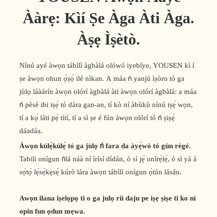
Ààrẹ: Kìí Ṣe Àga Àti Àga.
Àṣẹ Ìṣètò.
Nínú ayé àwọn tábìlì àgbàlá olówó iyebíye, YOUSEN kì í
ṣe àwọn ohun ọ̀ṣọ́ ilé nìkan. A máa ń yanjú ìṣòro tó ga
jùlọ láàárín àwọn olórí àgbàlá àti àwọn olórí àgbàlá: a máa
ń pèsè ibi iṣẹ́ tó dára gan-an, tí kò ní àbùkù nínú iṣẹ́ wọn,
tí a kọ́ láti pẹ́ títí, tí a sì ṣe é fún àwọn olórí tó ń ṣiṣẹ́
dáadáa.
Àwọn kúlẹ̀kúlẹ̀ tó ga jùlọ ń fara da àyẹ̀wò tó gún régé.
Tabili onígun ńlá náà ní ìrísí dídán, ó sì jẹ́ onírẹ̀lẹ̀, ó sì yà á
sọ́tọ̀ lẹ́sẹ̀kẹsẹ̀ kúrò lára ​​àwọn tábìlì onígun ọ̀tún lásán.
Awọn ilana iṣelọpọ ti o ga julọ rii daju pe iṣẹ ṣiṣe ti ko ni
opin fun ọdun mẹwa.