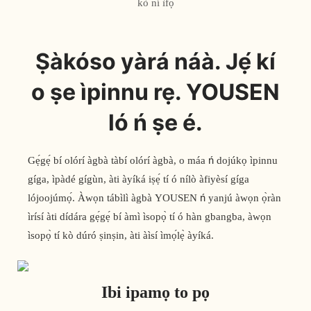
kò ní ìfọ́
Ṣàkóso yàrá náà. Jẹ́ kí
o ṣe ìpinnu rẹ. YOUSEN
ló ń ṣe é.
Gẹ́gẹ́ bí olórí àgbà tàbí olórí àgbà, o máa ń dojúkọ ìpinnu
gíga, ìpàdé gígùn, àti àyíká iṣẹ́ tí ó nílò àfiyèsí gíga
lójoojúmọ́. Àwọn tábìlì àgbà YOUSEN ń yanjú àwọn ọ̀ràn
ìrísí àti dídára gẹ́gẹ́ bí àmì ìsopọ̀ tí ó hàn gbangba, àwọn
ìsopọ̀ tí kò dúró ṣinṣin, àti àìsí ìmọ́lẹ̀ àyíká.
Ibi ipamọ to pọ