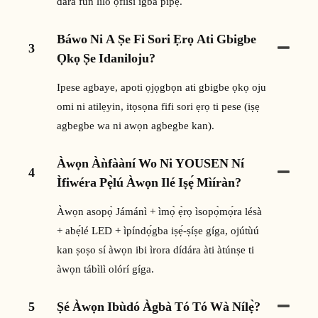
dara fun lilo ọfiisi igba pipẹ.
Báwo Ni A Ṣe Fi Sori Ẹrọ Ati Gbigbe
3
Ọkọ Ṣe Idaniloju?
Ipese agbaye, apoti ọjọgbọn ati gbigbe ọkọ oju
omi ni atilẹyin, itọsọna fifi sori ẹrọ ti pese (iṣẹ
agbegbe wa ni awọn agbegbe kan).
Àwọn Àǹfààní Wo Ni YOUSEN Ní
4
Ìfiwéra Pẹ̀lú Àwọn Ilé Iṣẹ́ Mìíràn?
Àwọn asopọ̀ Jámánì + ìmọ̀ ẹ̀rọ ìsopọ̀mọ́ra lésà
+ abẹ́lé LED + ìpíndọ́gba iṣẹ́-ṣíṣe gíga, ojútùú
kan ṣoṣo sí àwọn ibi ìrora dídára àti àtúnṣe ti
àwọn tábìlì olórí gíga.
5
Ṣé Àwọn Ibùdó Àgbà Tó Tó Wà Nílẹ̀?