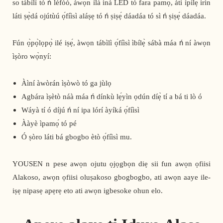
so tábìlì tó ń léfòó, àwọn ìlà iná LED tó fara pamọ́, àti ìpìlẹ̀ irin
láti ṣẹ̀dá ojútùú ọ́fíìsì aláṣẹ tó ń ṣiṣẹ́ dáadáa tó sì ń ṣiṣẹ́ dáadáa.
Fún ọ̀pọ̀lọpọ̀ ilé iṣẹ́, àwọn tábìlì ọ́fíìsì ìbílẹ̀ sábà máa ń ní àwọn
ìṣòro wọ̀nyí:
Àìní àwòrán ìṣòwò tó ga jùlọ
Agbára ìṣètò náà máa ń dínkù lẹ́yìn ọdún díẹ̀ tí a bá ti lò ó
Wáyà tí ó díjú ń ní ipa lórí àyíká ọ́fíìsì
Ààyè ìpamọ́ tó pé
Ó ṣòro láti bá gbogbo ètò ọ́fíìsì mu.
YOUSEN n pese awọn ojutu ọjọgbọn diẹ sii fun awọn ọfiisi
Alakoso, awọn ọfiisi oluṣakoso gbogbogbo, ati awọn aaye ile-
iṣẹ nipasẹ apẹrẹ eto ati awọn igbesoke ohun elo.