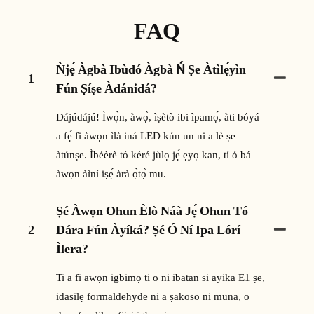
FAQ
Ǹjẹ́ Àgbà Ibùdó Àgbà Ń Ṣe Àtìlẹ́yìn
1
Fún Ṣíṣe Àdánidá?
Dájúdájú! Ìwọ̀n, àwọ̀, ìṣètò ibi ìpamọ́, àti bóyá
a fẹ́ fi àwọn ìlà iná LED kún un ni a lè ṣe
àtúnṣe. Ìbéèrè tó kéré jùlọ jẹ́ ẹyọ kan, tí ó bá
àwọn àìní iṣẹ́ àrà ọ̀tọ̀ mu.
Ṣé Àwọn Ohun Èlò Náà Jẹ́ Ohun Tó
2
Dára Fún Àyíká? Ṣé Ó Ní Ipa Lórí
Ìlera?
Ti a fi awọn igbimọ ti o ni ibatan si ayika E1 ṣe,
idasilẹ formaldehyde ni a ṣakoso ni muna, o