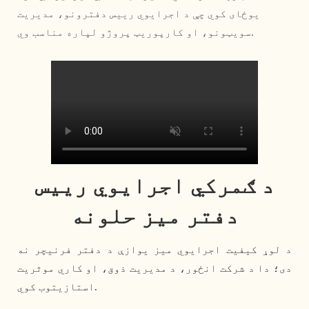
یوځای کوي چې د اجرایوي رییس دفترونو، مدیریت
سویټونو، او کارپوریټ پروژو لپاره مناسب وي.
د ګمرکي اجرایوي رییس
دفتر میز حلونه
د لوړ کیفیت اجرایوي میز یوازې د دفتر فرنیچر نه
دی؛ دا د شرکت انځور، د مدیریت ذوق، او کاري موثریت
استازیتوب کوي.