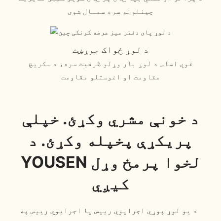
چینلونو سره سمبال شوی
د لوړ ځواک جوړښت
قوي اساس د لوړ بار وړلو ظرفیت سره، د سکریچ
مقاومت او اغوستلو مقاومت
د خونې مشري وکړئ. خپلې
پریکړې پخپله وکړئ. د
YOUSEN لخوا پرمخ وړل
کیږي
د یو لوړ پوړي اجرایوي رییس یا اجرایوي رییس په