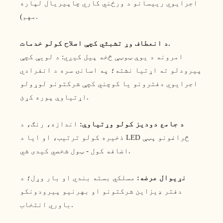
اجرایوي رییسانو د ورځني کاري چاپیریال لپاره
مهم).
د انعطاف وړ تشبثي کچې اصلاح کولو خدمات.
امرونه د یوې ټوټې څخه پیل کیږي: د لویې کچې
پیرودلو ته اړتیا نشته؛ په اسانۍ سره د انفرادي
اجرایوي دفترونو یا کوچني کچې شرکتونو لوړولو
اړتیاوې پوره کړئ.
د جامع دودیز کولو وړتیاوې:
اندازه، رنګ، د
ذخیره کولو ترتیب، او ایا د LED څراغونو پټې
اضافه کول - ټول شخصي کیدی شي.
نړیوال عرضه:
مسلکي بسته بندي او بار وړل؛ د
دفتر ډیزاین شرکتونو او بهرنیو پیرودونکو
باوري انتخاب.