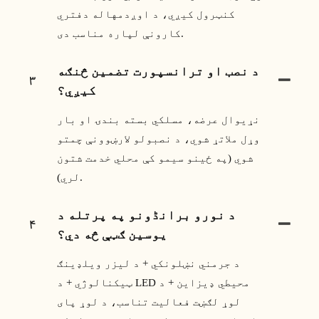
کنټرول کیږي، د اوږدمهاله دفتري
کارونې لپاره مناسب دی.
د نصب او ترانسپورت تضمین څنګه
۳
کیږي؟
نړیوال عرضه، مسلکي بسته بندۍ او بار
وړل ملاتړ شوي، د نصبولو لارښوونې چمتو
شوي (په ځینو سیمو کې محلي خدمت شتون
لري).
د نورو برانڈونو په پرتله د
۴
یوسین ګټې څه دي؟
د جرمني نښلونکي + د لیزر ویلډینګ
ټیکنالوژي + د LED محیطي ډیزاین + د
لوړ لګښت فعالیت تناسب، د لوړ پای