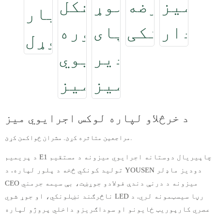
د خرڅلاو لپاره لوکس اجرایوي میز
مراجعین متاثره کړئ. مشران ځواکمن کړئ.
د پریمیم E1 چاپیریال دوستانه اجرایوي میزونه د مستقیم
تولید کونکي څخه د پلور لپاره. د YOUSEN دودیز ماډلر
CEO میزونه د درنې دندې فولادو جوړښت، بې سیمه جرمني
ناڅرګند نښلونکي، او جوړ شوي LED رڼا سیسټمونه لري. د
عصري کارپوریټ ځایونو او سوداګریزو داخلي پروژو لپاره