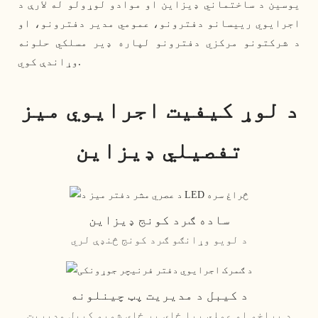
یوسین د ساختماني ډیزاین او موادو لوړولو له لارې د
اجرایوي رییسانو دفترونو، عمومي مدیر دفترونو، او
د شرکتونو مرکزي دفترونو لپاره ډیر مسلکي حلونه
وړاندې کوي.
د لوړ کیفیت اجرایوي میز
تفصيلي ډیزاین
ساده ګرد کونج ډیزاین
د لویو وړانګو ګرد کونج څنډې لري
د کیبل د مدیریت پټ چینلونه
د پراخو او عملي بیا ځای پر ځای شویو کیبل مدیریت