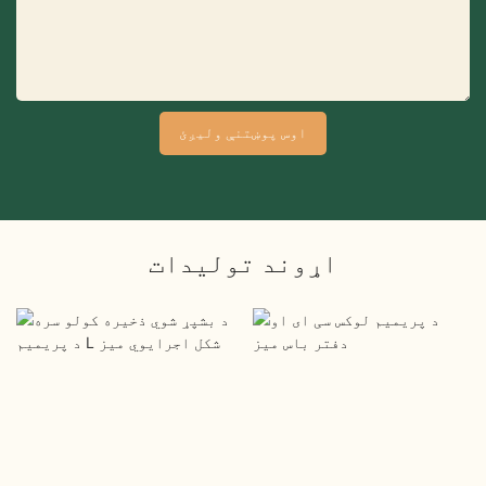
اوس پوښتنې ولیږئ
اړوند توليدات