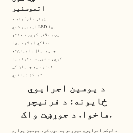
اتموسفیر
ځینې ​​ماډلونه د
ایمبیډ شوي LED رڼا
پټو ملاتړ کوي، د دفتر
مسلکي او ګرم رڼا
چاپیریال رامینځته
کوي، د شپې ساعتونو یا
غونډو په جریان کې
تمرکز زیاتوي.
د یوسین اجرایوي
ځایونه: د فرنیچر
هاخوا. د جوړښت واک.
د لوکس اجرایوي میزونو په نړۍ کې، یوسین یوازې