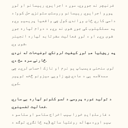
فرنیچر نه جوړوي. موږ د اجرایوي رییسانو او لوړ
پوړو اجرایوي رییسانو وروستۍ ستونزې حل کوو: د
داسې کاري ځای وړاندې کول چې واقعیا پریمیم وي،
په مسلکيتوب کې جوړ شوی نه وي، د دوام لپاره جوړ
شوی وي، او د لوړ فعالیت مشرتابه لپاره انجینر
شوی وي.
په ریښتیا هم لوړ کیفیت لرونکي توضیحات له نږدې
څارنې سره مخ دي.
لوی منحنی ډیسټاپ یو نرم او نازک احساس لري، چې
سمدلاسه یې د عادي ښي زاویې میزونو څخه توپیر
کوي.
د تولید غوره پروسې د لسو کلونو لپاره بې ساري
فعالیت تضمینوي.
د فارملډایډ خورا ټیټ اخراج ستاسو او ستاسو د
ټیم اوږدمهاله روغتیا ساتي (په ځانګړي توګه د