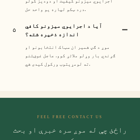
اجرایوي میزونو کیفیت او دودیز کولو
درد ټکو لپاره یو واحد حل.
آیا د اجرایوي میزونو کافي
۵
اندازه ذخیره شته؟
موږ د ګڼ شمېر ان سټاک انتخابونو او
ګړندي بار وړلو ملاتړ کوو. عاجل غوښتنو
ته لومړیتوب ورکول کیدی شي.
FEEL FREE CONTACT US
راځئ چې له موږ سره خبرې او بحث