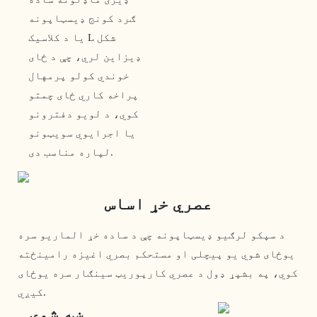
ګرد کونج ډیسټاپونه
یا د کلاسیک L شکل
ډیزاین لري، چې د ځای
خوندي کولو پرمهال
پراخه کاري ځای چمتو
کوي، د لویو دفترونو
یا اجرایوي سویټونو
لپاره مناسب دی.
عصري خړ اساس
د سپکو لرګیو ډیسټاپونه چې د ساده خړ الماریو سره
یوځای شوي یو پیچلی او مستحکم بصري اغیزه رامینځته
کوي، په بشپړ ډول د عصري کارپوریټ سینګار سره یوځای
کیږي.
ښه شوی