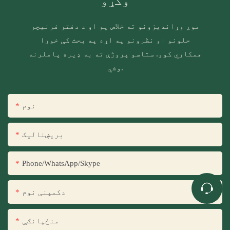
وکړو
موږ وړاندیزونو ته خلاص یو او د دفتر فرنیچر
حلونو او نظرونو په اړه په بحث کې خورا
همکاري کوو. ستاسو پروژې ته به ډیره پاملرنه
وشي.
نوم
بریښنالیک
Phone/WhatsApp/Skype
دکمپنی نوم
منځپانګې