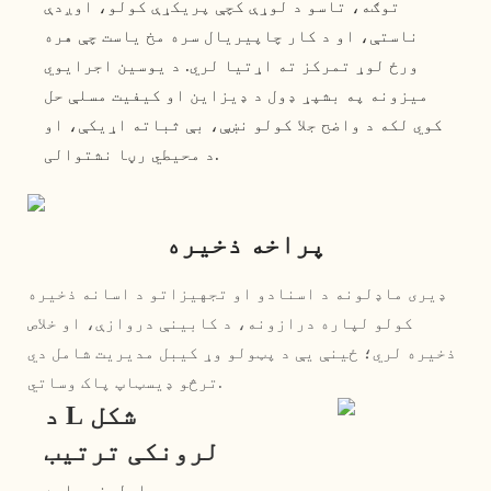
توګه، تاسو د لوړې کچې پریکړې کولو، اوږدې
ناستې، او د کار چاپیریال سره مخ یاست چې هره
ورځ لوړ تمرکز ته اړتیا لري. د یوسین اجرایوي
میزونه په بشپړ ډول د ډیزاین او کیفیت مسلې حل
کوي لکه د واضح جلا کولو نښې، بې ثباته اړیکې، او
د محیطي رڼا نشتوالی.
پراخه ذخیره
ډیری ماډلونه د اسنادو او تجهیزاتو د اسانه ذخیره
کولو لپاره درازونه، د کابینې دروازې، او خلاص
ذخیره لري؛ ځینې یې د پټولو وړ کیبل مدیریت شامل دي
ترڅو ډیسټاپ پاک وساتي.
د L شکل
لرونکی ترتیب
ډیری ماډلونه ساده