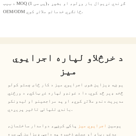
د ټیټ MOQ (1 پی سی)، ګړندي نړیوال بار وړلو، او بشپړ
OEM/ODM ځانګړي خدماتو ملاتړ کوي.
د خرڅلاو لپاره اجرایوي
میز
یو ښه ډیزاین شوی اجرایوي میز د کار ځای چمتو کولو
څخه ډیر څه کوي. دا د غونډو لپاره غږ ټاکي، د ورځني
مدیریت دندو ملاتړ کوي، او په مراجعینو او لیدونکو
باندې تلپاتې تاثیر پریږدي.
یوسین
اجرایوي میز
پاکې کرښې، دوامدار ساختمان،
مدغم رڼا، او عملي ذخیره په داسې ډیزاین کې سره