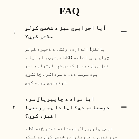
FAQ
آیا اجرایوي میز د شخصي کولو
۱
ملاتړ کوي؟
بالکل! اندازه، رنګ، د ذخیره کولو
ترتیب، او ایا د LED څراغ پټې اضافه
کول ټول دودیز کیدی شي. لږترلږه امر
یوه ټوټه ده، د سوداګرۍ ځانګړي
اړتیاوې پوره کوي.
ایا مواد د چاپیریال سره
دوستانه دي؟ ایا دا په روغتیا
۲
اغیزه کوي؟
د E1 درجې چاپیریال دوستانه تختو څخه
جوړ شوی، د فارملډایډ خوشې کول په کلکه