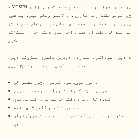
د YOSEN پریمیم اجرایوي میز د عصري سوداګرۍ ډیزاین
ژبه کاروي، د لامبو وهلو میز، پټ شوي LED څراغونو
پټو، او د فولادو ساختماني اساس سره یوځای کوي ترڅو
یو لید لرونکی او فعال اجرایوي دفتر حل رامینځته
کړي.
د ډیری سوداګرۍ لپاره، دودیز دفتري میزونه ډیری
وختونه لاندې ستونزو سره مخ کیږي:
د لوړ پوړي سوداګریز انځور نشتوالی
جوړښت د څو کلونو کارولو وروسته نرمیږي
ګډوډ تارونه د دفتر چاپیریال اغیزمن کوي
د ذخیره کولو کافي ځای نشته
د دفتر د ډیزاین ټولیز سټایل سره سمون خوړل ګران
دي