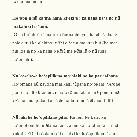
ʻākau maʻamau.
Hoʻopaʻa nā kaʻina hana kiʻekiʻe i ka hana paʻa no nā
makahiki he ʻumi.
ʻO ka hoʻokuʻu ʻana o ka formaldehyde haʻahaʻa loa e
pale aku i ke olakino lōʻihi o ʻoe a me kāu hui (he mea
nui loa ia no ka hana o kēlā me kēia lā o nā luna
hoʻomalu).
Nā lawelawe hoʻopilikino maʻalahi no ka pae ʻoihana.
Hoʻomaka nā kauoha mai kahi ʻāpana hoʻokahi: ʻAʻohe
pono no nā kūʻai nui; e hoʻokō maʻalahi i nā pono o nā
keʻena luna pākahi a i ʻole nā ​​​​hoʻonui ʻoihana liʻiliʻi.
Nā hiki ke hoʻopilikino piha:
Ka nui, ke kala, ka
hoʻonohonoho mālama ʻana, a me ka hoʻohui ʻana i nā
kukui LED i hoʻokomo ʻia—hiki ke hoʻopilikino ʻia nā