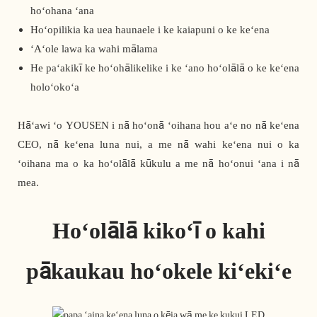
hoʻohana ʻana
Hoʻopilikia ka uea haunaele i ke kaiapuni o ke keʻena
ʻAʻole lawa ka wahi mālama
He paʻakikī ke hoʻohālikelike i ke ʻano hoʻolālā o ke keʻena
holoʻokoʻa
Hāʻawi ʻo YOUSEN i nā hoʻonā ʻoihana hou aʻe no nā keʻena
CEO, nā keʻena luna nui, a me nā wahi keʻena nui o ka
ʻoihana ma o ka hoʻolālā kūkulu a me nā hoʻonui ʻana i nā
mea.
Hoʻolālā kikoʻī o kahi
pākaukau hoʻokele kiʻekiʻe