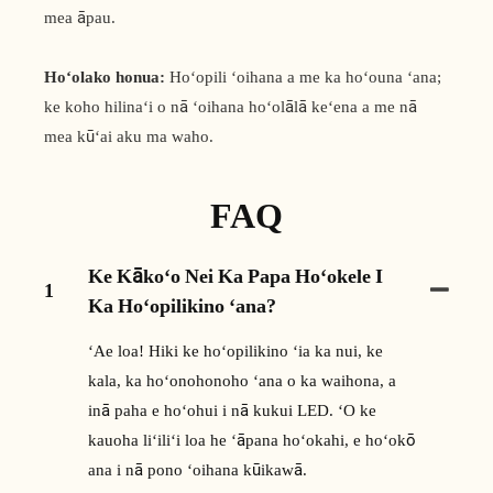
mea āpau.
Hoʻolako honua:
Hoʻopili ʻoihana a me ka hoʻouna ʻana;
ke koho hilinaʻi o nā ʻoihana hoʻolālā keʻena a me nā
mea kūʻai aku ma waho.
FAQ
Ke Kākoʻo Nei Ka Papa Hoʻokele I
1
Ka Hoʻopilikino ʻana?
ʻAe loa! Hiki ke hoʻopilikino ʻia ka nui, ke
kala, ka hoʻonohonoho ʻana o ka waihona, a
inā paha e hoʻohui i nā kukui LED. ʻO ke
kauoha liʻiliʻi loa he ʻāpana hoʻokahi, e hoʻokō
ana i nā pono ʻoihana kūikawā.