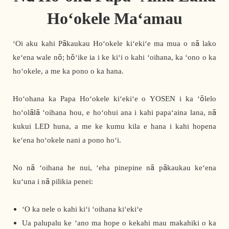
Hoʻokele Maʻamau
ʻOi aku kahi Pākaukau Hoʻokele kiʻekiʻe ma mua o nā lako
keʻena wale nō; hōʻike ia i ke kiʻi o kahi ʻoihana, ka ʻono o ka
hoʻokele, a me ka pono o ka hana.
Hoʻohana ka Papa Hoʻokele kiʻekiʻe o YOSEN i ka ʻōlelo
hoʻolālā ʻoihana hou, e hoʻohui ana i kahi papaʻaina lana, nā
kukui LED huna, a me ke kumu kila e hana i kahi hopena
keʻena hoʻokele nani a pono hoʻi.
No nā ʻoihana he nui, ʻeha pinepine nā pākaukau keʻena
kuʻuna i nā pilikia penei:
ʻO ka nele o kahi kiʻi ʻoihana kiʻekiʻe
Ua palupalu ke ʻano ma hope o kekahi mau makahiki o ka