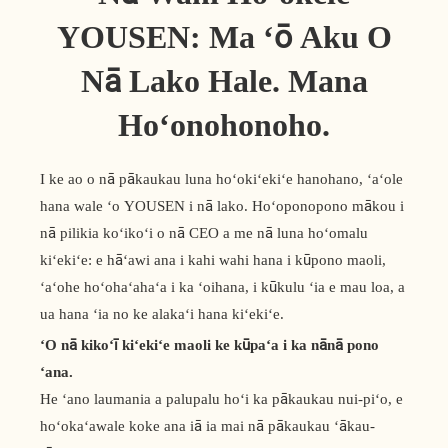
YOUSEN: Ma ʻō Aku O
Nā Lako Hale. Mana
Hoʻonohonoho.
I ke ao o nā pākaukau luna hoʻokiʻekiʻe hanohano, ʻaʻole
hana wale ʻo YOUSEN i nā lako. Hoʻoponopono mākou i
nā pilikia koʻikoʻi o nā CEO a me nā luna hoʻomalu
kiʻekiʻe: e hāʻawi ana i kahi wahi hana i kūpono maoli,
ʻaʻohe hoʻohaʻahaʻa i ka ʻoihana, i kūkulu ʻia e mau loa, a
ua hana ʻia no ke alakaʻi hana kiʻekiʻe.
ʻO nā kikoʻī kiʻekiʻe maoli ke kūpaʻa i ka nānā pono
ʻana.
He ʻano laumania a palupalu hoʻi ka pākaukau nui-piʻo, e
hoʻokaʻawale koke ana iā ia mai nā pākaukau ʻākau-