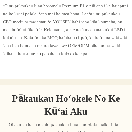
ʻO nā pākaukau luna hoʻomalu Premium E1 e pili ana i ke kaiapuni
no ke kūʻai pololei ʻana mai ka mea hana. Loaʻa i nā pākaukau
CEO modular maʻamau ʻo YOUSEN kahi ʻano kila kaumaha, nā
mea hoʻohui ʻike ʻole Kelemania, a me nā ʻōnaehana kukui LED i
kūkulu ʻia. Kākoʻo i ka MOQ haʻahaʻa (1 pc), ka hoʻouna wikiwiki
ʻana i ka honua, a me nā lawelawe OEM/ODM piha no nā wahi
ʻoihana hou a me nā papahana kūloko kalepa.
Pākaukau Hoʻokele No Ke
Kūʻai Aku
ʻOi aku ka hana o kahi pākaukau luna i hoʻolālā maikaʻi ʻia