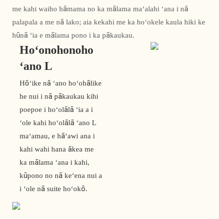
me kahi waiho hāmama no ka mālama maʻalahi ʻana i nā
palapala a me nā lako; aia kekahi me ka hoʻokele kaula hiki ke
hūnā ʻia e mālama pono i ka pākaukau.
Hoʻonohonoho
ʻano L
Hōʻike nā ʻano hoʻohālike
he nui i nā pākaukau kihi
poepoe i hoʻolālā ʻia a i
ʻole kahi hoʻolālā ʻano L
maʻamau, e hāʻawi ana i
kahi wahi hana ākea me
ka mālama ʻana i kahi,
kūpono no nā keʻena nui a
i ʻole nā ​​​​​​suite hoʻokō.