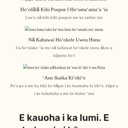
Hoʻolālā Kihi Poepoe I Hoʻomaʻamaʻa ʻia
Loaʻa nā kihi kihi poepoe me ka radius nui
Nā Kahawai Hoʻokele Uwea Huna
Ua hoʻolako ʻia me nā kahawai hoʻokele uwea ākea a
kūpono hoʻi
ʻAno Ikaika Kiʻekiʻe
Paʻa paʻa me ka hiki ke hāpai i ke kaumaha kiʻekiʻe, kūpaʻa
i ke kahakaha a me ke komo ʻana
E kauoha i ka lumi. E