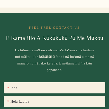
FEEL FREE CONTACT US
E Kamaʻilio A Kūkākūkā Pū Me Mākou
Ua hāmama mākou i nā manaʻo kōkua a ua laulima
nui mākou i ke kūkākūkā ʻana i nā hoʻonā a me nā
manaʻo no nā lako keʻena. E mālama nui ʻia kāu
papahana.
Inoa
Helu Laulua