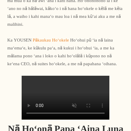
ma mua o ka hāʻawi ʻana i kahi hana. Hoʻonohonoho ia i ke
ʻano no nā hālāwai, kākoʻo i nā hana hoʻokele o kēlā me kēia
lā, a waiho i kahi manaʻo mau loa i nā mea kūʻai aku a me nā
malihini.
Ka YOUSEN
Pākaukau Hoʻokele
Hoʻohui pū ʻia nā laina
maʻemaʻe, ke kūkulu paʻa, nā kukui i hoʻohui ʻia, a me ka
mālama pono ʻana i loko o kahi hoʻolālā i kūpono no nā
keʻena CEO, nā suites hoʻokele, a me nā papahana ʻoihana.
Nā Hoʻonā Papa ʻAina Luna