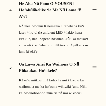
He Aha Nā Pono O YOUSEN I
4
Hoʻohālikelike ʻia Me Nā Lama ʻē
Aʻe?
Nā mea hoʻohui Kelemania + ʻenehana kuʻi
laser + hoʻolālā ambient LED + lakio hana
kiʻekiʻe, kahi hopena hoʻokahi-kū i ka maikaʻi
a me nā kiko ʻeha hoʻopilikino o nā pākaukau
luna kiʻekiʻe.
Ua Lawa Anei Ka Waihona O Nā
5
Pākaukau Hoʻokele?
Kākoʻo mākou i nā koho he nui i loko o ka
waihona a me ka hoʻouna wikiwiki ʻana. Hiki
ke hoʻonohonoho mua ʻia nā noi wikiwiki.