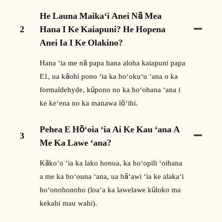
He Launa Maikaʻi Anei Nā Mea
2
Hana I Ke Kaiapuni? He Hopena
Anei Ia I Ke Olakino?
Hana ʻia me nā papa hana aloha kaiapuni papa
E1, ua kāohi pono ʻia ka hoʻokuʻu ʻana o ka
formaldehyde, kūpono no ka hoʻohana ʻana i
ke keʻena no ka manawa lōʻihi.
Pehea E Hōʻoia ʻia Ai Ke Kau ʻana A
3
Me Ka Lawe ʻana?
Kākoʻo ʻia ka lako honua, ka hoʻopili ʻoihana
a me ka hoʻouna ʻana, ua hāʻawi ʻia ke alakaʻi
hoʻonohonoho (loaʻa ka lawelawe kūloko ma
kekahi mau wahi).