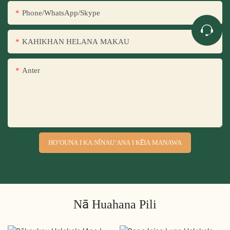
Phone/WhatsApp/Skype
KAHIKHAN HELANA MAKAU
Anter
HOʻOUNA I KA NĪNAUʻANA I KĒIA MANAWA
Nā Huahana Pili