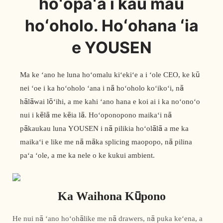
hoʻopaʻa i kāu mau
hoʻoholo. Hoʻohana ʻia
e YOUSEN
Ma ke ʻano he luna hoʻomalu kiʻekiʻe a i ʻole CEO, ke kū
nei ʻoe i ka hoʻoholo ʻana i nā hoʻoholo koʻikoʻi, nā
hālāwai lōʻihi, a me kahi ʻano hana e koi ai i ka noʻonoʻo
nui i kēlā me kēia lā. Hoʻoponopono maikaʻi nā
pākaukau luna YOUSEN i nā pilikia hoʻolālā a me ka
maikaʻi e like me nā māka splicing maopopo, nā pilina
paʻa ʻole, a me ka nele o ke kukui ambient.
Ka Waihona Kūpono
He nui nā ʻano hoʻohālike me nā drawers, nā puka keʻena, a