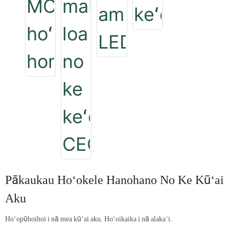
Pākaukau Hoʻokele Hanohano No Ke Kūʻai
Aku
Hoʻopūhoihoi i nā mea kūʻai aku. Hoʻoikaika i nā alakaʻi.