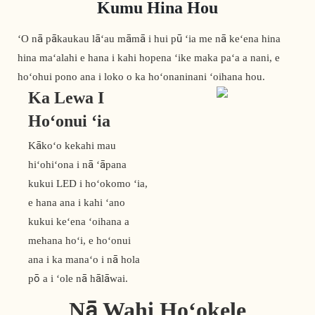
Kumu Hina Hou
ʻO nā pākaukau lāʻau māmā i hui pū ʻia me nā keʻena hina
hina maʻalahi e hana i kahi hopena ʻike maka paʻa a nani, e
hoʻohui pono ana i loko o ka hoʻonaninani ʻoihana hou.
Ka Lewa I
Hoʻonui ʻia
Kākoʻo kekahi mau
hiʻohiʻona i nā ʻāpana
kukui LED i hoʻokomo ʻia,
e hana ana i kahi ʻano
kukui keʻena ʻoihana a
mehana hoʻi, e hoʻonui
ana i ka manaʻo i nā hola
pō a i ʻole nā ​​​​hālāwai.
Nā Wahi Hoʻokele