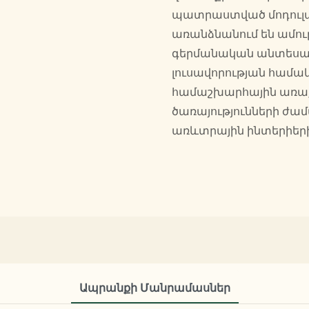
պատրաստված մոդուլա
առանձնանում են ամո
գերմանական անտեսանե
լուսավորության համակ
համաշխարհային առաք
ծառայությունների ժ
առևտրային ինտերիեր
Ապրանքի Մանրամասներ