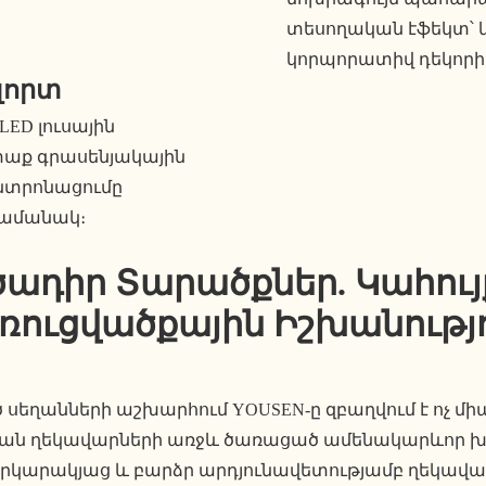
տեսողական էֆեկտ՝
կորպորատիվ դեկորի 
լորտ
LED լուսային
տաք գրասենյակային
ենտրոնացումը
ժամանակ։
ադիր Տարածքներ. Կահույք
ռուցվածքային Իշխանությո
եղանների աշխարհում YOUSEN-ը զբաղվում է ոչ միայ
ճան ղեկավարների առջև ծառացած ամենակարևոր խ
, երկարակյաց և բարձր արդյունավետությամբ ղեկա