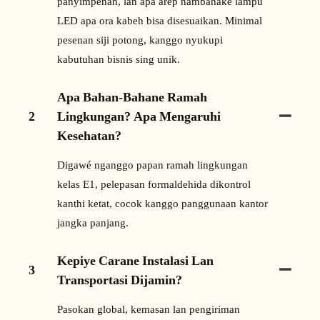
panyimpenan, lan apa arep nambahake lampu
LED apa ora kabeh bisa disesuaikan. Minimal
pesenan siji potong, kanggo nyukupi
kabutuhan bisnis sing unik.
Apa Bahan-Bahane Ramah
2
Lingkungan? Apa Mengaruhi
Kesehatan?
Digawé nganggo papan ramah lingkungan
kelas E1, pelepasan formaldehida dikontrol
kanthi ketat, cocok kanggo panggunaan kantor
jangka panjang.
Kepiye Carane Instalasi Lan
3
Transportasi Dijamin?
Pasokan global, kemasan lan pengiriman