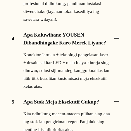
profesional didhukung, pandhuan instalasi
diwenehake (layanan lokal kasedhiya ing
sawetara wilayah).
Apa Kaluwihane YOUSEN
4
Dibandhingake Karo Merek Liyane?
Konektor Jerman + teknologi pengelasan laser
+ desain sekitar LED + rasio biaya-kinerja sing
dhuwur, solusi siji-mandeg kanggo kualitas lan
titik-titik kesulitan kustomisasi meja eksekutif
kelas atas.
5
Apa Stok Meja Eksekutif Cukup?
Kita ndhukung macem-macem pilihan sing ana
ing stok lan pengiriman cepet. Panjaluk sing
penting bisa diprioritasake.