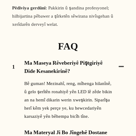
Pêdiviya gerdûnî:
Pakkirin û şandina profesyonel;
hilbijartina pêbawer a şîrketên sêwirana nivîsgehan û
xerîdarên derveyî welat.
FAQ
Ma Maseya Rêveberiyê Piştgiriyê
1
Dide Kesanekirinê?
Bê guman! Mezinahî, reng, mîhenga hilanînê,
û gelo şerîtên ronahiyê yên LED lê zêde bikin
an na hemî dikarin werin xweşkirin. Siparîşa
herî kêm yek perçe ye, ku hewcedariyên
karsaziyê yên bêhempa bicîh tîne.
Ma Materyal Ji Bo Jîngehê Dostane