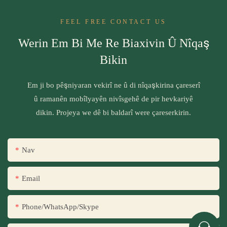
FEEL FREE CONTACT US
Werin Em Bi Me Re Biaxivin Û Nîqaş
Bikin
Em ji bo pêşniyaran vekirî ne û di nîqaşkirina çareserî
û ramanên mobîlyayên nivîsgehê de pir hevkariyê
dikin. Projeya we dê bi baldarî were çareserkirin.
Nav
Email
Phone/WhatsApp/Skype