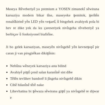
Maseya Rêveberiyê ya premium a YOSEN zimanekî sêwirana
karsaziya modern bikar tîne, maseyeke şemitok, şerîtên
ronahîkirinê yên LED yên veşartî, û bingehek avahiyek pola bi
hev re dike yek da ku çareseriyek nivîsgeha rêveberiyê ya
berbiçav û fonksiyonel biafirîne.
Ji bo gelek karsaziyan, maseyên nivîsgehê yên kevneşopî pir
caran ji van pirsgirêkan dikişînin:
Nebûna wêneyek karsaziya asta bilind
Avahiyê piştî çend salan karanînê sist dibe
Têlên tevlihev bandorê li jîngeha nivîsgehê dikin
Cihê hilanînê têrê nake
Lihevhatina bi şêwaza sêwirana giştî ya nivîsgehê re dijwar
e