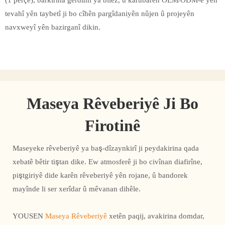
(1 perçe), barkirina gerdûnî ya bilez, û karûbarên OEM/ODM-ê yên
tevahî yên taybetî ji bo cîhên pargîdaniyên nûjen û projeyên
navxweyî yên bazirganî dikin.
Maseya Rêveberiyê Ji Bo
Firotinê
Maseyeke rêveberiyê ya baş-dîzaynkirî ji peydakirina qada
xebatê bêtir tiştan dike. Ew atmosferê ji bo civînan diafirîne,
piştgiriyê dide karên rêveberiyê yên rojane, û bandorek
mayînde li ser xerîdar û mêvanan dihêle.
YOUSEN
Maseya Rêveberiyê
xetên paqij, avakirina domdar,