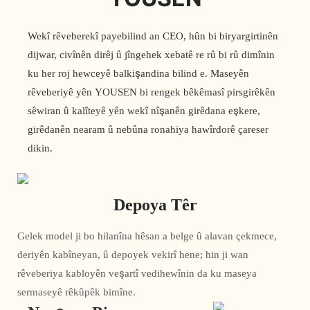
Wekî rêveberekî payebilind an CEO, hûn bi biryargirtinên
dijwar, civînên dirêj û jîngehek xebatê re rû bi rû dimînin
ku her roj hewceyê balkişandina bilind e. Maseyên
rêveberiyê yên YOUSEN bi rengek bêkêmasî pirsgirêkên
sêwiran û kalîteyê yên wekî nîşanên girêdana eşkere,
girêdanên nearam û nebûna ronahiya hawîrdorê çareser
dikin.
Depoya Têr
Gelek model ji bo hilanîna hêsan a belge û alavan çekmece,
deriyên kabîneyan, û depoyek vekirî hene; hin ji wan
rêveberiya kabloyên veşartî vedihewînin da ku maseya
sermaseyê rêkûpêk bimîne.