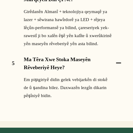
Girêdanên Almanî + teknolojiya qeymaqê ya
lazer + sêwirana hawîrdorê ya LED + rêjeya
lêçûn-performansê ya bilind, çareseriyek yek-
rawestî ji bo xalên êşê yên kalîte û xwerûkirinê
yên maseyên rêveberiyê yên asta bilind.
Ma Têra Xwe Stoka Maseyên
5
Rêveberiyê Heye?
Em piştgiriyê didin gelek vebijarkên di stokê
de û şandina bilez. Daxwazên lezgîn dikarin
pêşîniyê bidin.