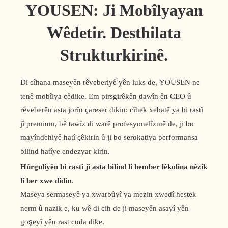
YOUSEN: Ji Mobîlyayan
Wêdetir. Desthilata
Strukturkirinê.
Di cîhana maseyên rêveberiyê yên luks de, YOUSEN ne
tenê mobîlya çêdike. Em pirsgirêkên dawîn ên CEO û
rêveberên asta jorîn çareser dikin: cîhek xebatê ya bi rastî
jî premium, bê tawîz di warê profesyonelîzmê de, ji bo
mayîndehiyê hatî çêkirin û ji bo serokatiya performansa
bilind hatîye endezyar kirin.
Hûrguliyên bi rastî jî asta bilind li hember lêkolîna nêzîk
li ber xwe didin.
Maseya sermaseyê ya xwarbûyî ya mezin xwedî hestek
nerm û nazik e, ku wê di cih de ji maseyên asayî yên
goşeyî yên rast cuda dike.