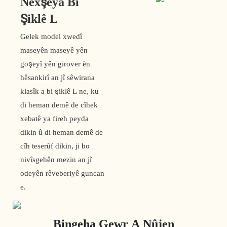
Nexşeya Bi
Şiklê L
Gelek model xwedî
maseyên maseyê yên
goşeyî yên girover ên
hêsankirî an jî sêwirana
klasîk a bi şiklê L ne, ku
di heman demê de cîhek
xebatê ya fireh peyda
dikin û di heman demê de
cîh teserûf dikin, ji bo
nivîsgehên mezin an jî
odeyên rêveberiyê guncan
e.
Bingeha Gewr A Nûjen