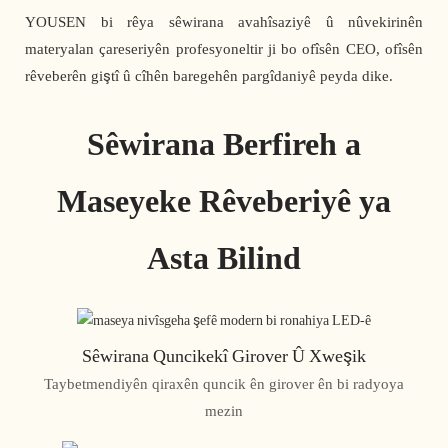
YOUSEN bi rêya sêwirana avahîsaziyê û nûvekirinên
materyalan çareseriyên profesyoneltir ji bo ofîsên CEO, ofîsên
rêveberên giştî û cîhên baregehên pargîdaniyê peyda dike.
Sêwirana Berfireh a
Maseyeke Rêveberiyê ya
Asta Bilind
Sêwirana Quncikekî Girover Û Xweşik
Taybetmendiyên qiraxên quncik ên girover ên bi radyoya
mezin