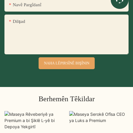
Navê Pargîdanî
Dilşad
NAHA LÊPIRSÎNÊ BIŞÎNIN
Berhemên Têkildar