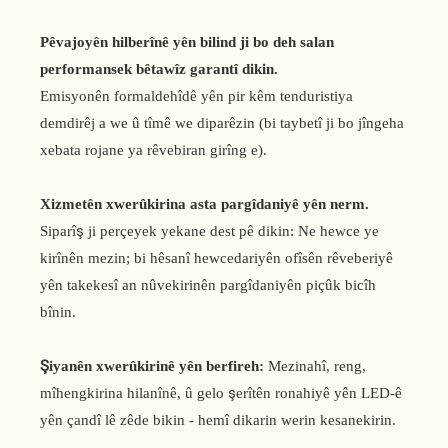
Pêvajoyên hilberînê yên bilind ji bo deh salan
performansek bêtawîz garantî dikin.
Emisyonên formaldehîdê yên pir kêm tenduristiya
demdirêj a we û tîmê we diparêzin (bi taybetî ji bo jîngeha
xebata rojane ya rêvebiran girîng e).
Xizmetên xwerûkirina asta pargîdaniyê yên nerm.
Siparîş ji perçeyek yekane dest pê dikin: Ne hewce ye
kirînên mezin; bi hêsanî hewcedariyên ofîsên rêveberiyê
yên takekesî an nûvekirinên pargîdaniyên piçûk bicîh
bînin.
Şiyanên xwerûkirinê yên berfireh:
Mezinahî, reng,
mîhengkirina hilanînê, û gelo şerîtên ronahiyê yên LED-ê
yên çandî lê zêde bikin - hemî dikarin werin kesanekirin.