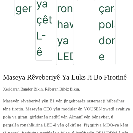
Maseya Rêveberiyê Ya Luks Ji Bo Firotinê
Xerîdaran Bandor Bikin. Rêberan Bihêz Bikin.
Maseyên rêveberiyê yên E1 yên jîngehparêz rasterast ji hilberîner
têne firotin. Maseyên CEO yên modular ên YOUSEN xwedî avahiya
pola ya giran, girêdanên nedîtî yên Almanî yên bênavber, û
pergalên ronahîkirina LED-ê yên çêkirî ne. Piştgiriya MOQ-ya kêm