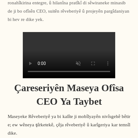
ronahîkirina entegre, û hilanîna pratîkî di sêwiraneke minasib
de ji bo ofîsên CEO, suitên rêveberiyê û projeyên pargîdaniyan
bi hev re dike yek.
Çareseriyên Maseya Ofîsa
CEO Ya Taybet
Maseyeke Rêveberiyê ya bi kalîte ji mobîlyayên nivîsgehê bêtir
e; ew wêneya şîrketekê, çêja rêveberiyê û karîgeriya kar temsîl
dike.