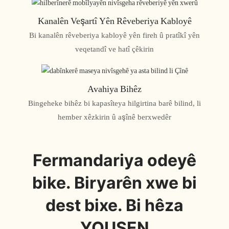
Kanalên Veşartî Yên Rêveberiya Kabloyê
Bi kanalên rêveberiya kabloyê yên fireh û pratîkî yên
veqetandî ve hatî çêkirin
Avahiya Bihêz
Bingeheke bihêz bi kapasîteya hilgirtina barê bilind, li
hember xêzkirin û aşînê berxwedêr
Fermandariya odeyê
bike. Biryarên xwe bi
dest bixe. Bi hêza
YOUSEN