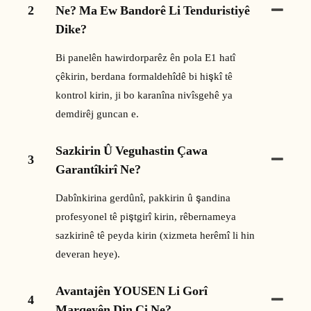
2
Ne? Ma Ew Bandorê Li Tenduristiyê
Dike?
Bi panelên hawirdorparêz ên pola E1 hatî
çêkirin, berdana formaldehîdê bi hişkî tê
kontrol kirin, ji bo karanîna nivîsgehê ya
demdirêj guncan e.
Sazkirin Û Veguhastin Çawa
3
Garantîkirî Ne?
Dabînkirina gerdûnî, pakkirin û şandina
profesyonel tê piştgirî kirin, rêbernameya
sazkirinê tê peyda kirin (xizmeta herêmî li hin
deveran heye).
Avantajên YOUSEN Li Gorî
4
Marqeyên Din Çi Ne?