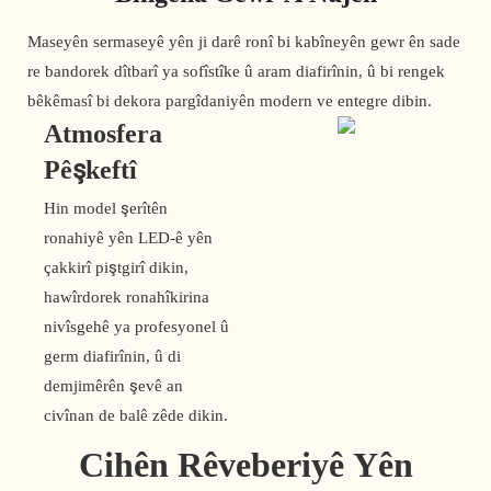
Maseyên sermaseyê yên ji darê ronî bi kabîneyên gewr ên sade
re bandorek dîtbarî ya sofîstîke û aram diafirînin, û bi rengek
bêkêmasî bi dekora pargîdaniyên modern ve entegre dibin.
Atmosfera
Pêşkeftî
Hin model şerîtên
ronahiyê yên LED-ê yên
çakkirî piştgirî dikin,
hawîrdorek ronahîkirina
nivîsgehê ya profesyonel û
germ diafirînin, û di
demjimêrên şevê an
civînan de balê zêde dikin.
Cihên Rêveberiyê Yên