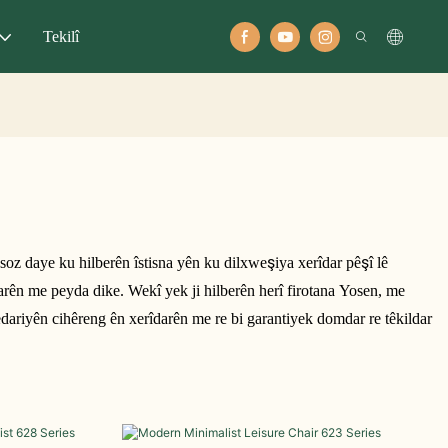
Tekilî
oz daye ku hilberên îstisna yên ku dilxweşiya xerîdar pêşî lê
arên me peyda dike. Wekî yek ji hilberên herî firotana Yosen, me
dariyên cihêreng ên xerîdarên me re bi garantiyek domdar re têkildar