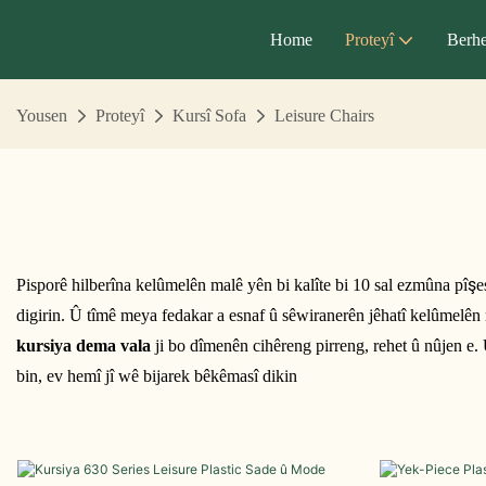
Home
Proteyî
Berhe
Yousen
Proteyî
Kursî Sofa
Leisure Chairs
Pisporê hilberîna kelûmelên malê yên bi kalîte bi 10 sal ezmûna pîş
digirin. Û tîmê meya fedakar a esnaf û sêwiranerên jêhatî kelûmelên 
kursiya dema vala
ji bo dîmenên cihêreng pirreng, rehet û nûjen e
bin, ev hemî jî wê bijarek bêkêmasî dikin