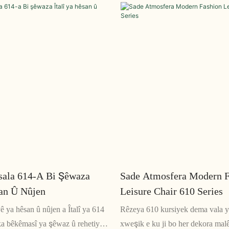
ûniştina xweya rehet, ew bê
Sêwirana wê ya mînîmalîst ji bo m
 xweş dike
nûjen bêkêmasî ye, û avakirina 
piştrast dike ku ew ê salên pêş d
sala 614-A Bi Şêwaza
Sade Atmosfera Modern F
san Û Nûjen
Leisure Chair 610 Series
ê ya hêsan û nûjen a Îtalî ya 614
Rêzeya 610 kursiyek dema vala y
ka bêkêmasî ya şêwaz û rehetiyê
xweşik e ku ji bo her dekora mal