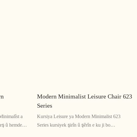
rn
Modern Minimalist Leisure Chair 623
Series
Minimalîst a
Kursiya Leisure ya Modern Minimalist 623
weş û hemdem e
Series kursiyek şirîn û şêrîn e ku ji bo
şkêşî dike.
peydakirina rehetiyê û fonksiyoneliyê hatî