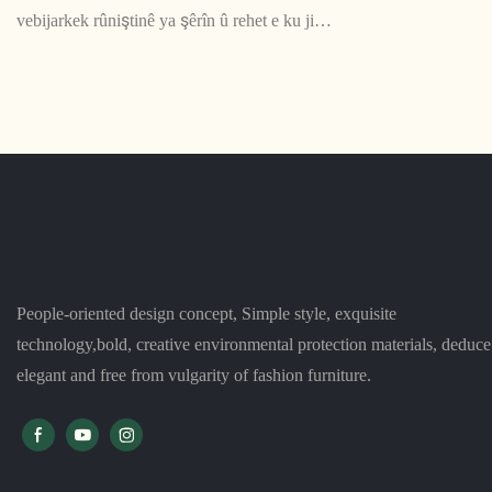
vebijarkek rûniştinê ya şêrîn û rehet e ku ji
materyalê plastîk domdar hatî çêkirin. Bi
sêwirana xweya zirav û avakirina sivik, ev kursî
ji bo her cîhek xanî an nivîsgehê bêkêmasî ye
People-oriented design concept, Simple style, exquisite
technology,bold, creative environmental protection materials, deduce
elegant and free from vulgarity of fashion furniture.