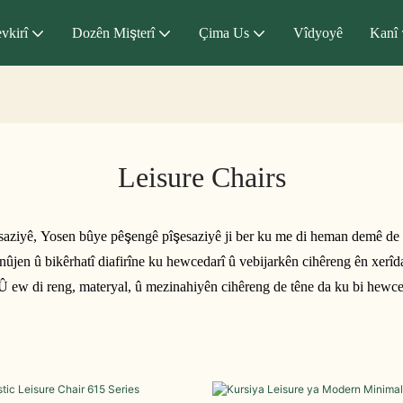
vkirî
Dozên Mişterî
Çima Us
Vîdyoyê
Kanî
Leisure Chairs
esaziyê, Yosen bûye pêşengê pîşesaziyê ji ber ku me di heman demê de s
nûjen û bikêrhatî diafirîne ku hewcedarî û vebijarkên cihêreng ên xerîd
. Û ew di reng, materyal, û mezinahiyên cihêreng de têne da ku bi hewce