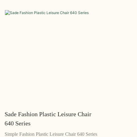
rûniştina dirêj rûniştinek rehet peyda dike. Bi
ye, ku ji bo zêd
profîlên xwe yên nizm û xetên xwerû, ev kursiya
Sêwirana wê ya
rûniştî ji her jûreyê re pêvekek xweşik e.
materyalek rûni
kirin, ku ew ji
perçeyek hevgirt
îdeal.
Sade Fashion Plastic Leisure Chair
640 Series
Simple Fashion Plastic Leisure Chair 640 Series