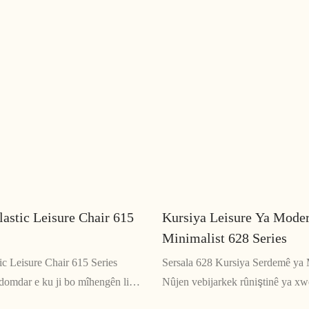
lastic Leisure Chair 615
Kursiya Leisure Ya Mode
Minimalist 628 Series
ic Leisure Chair 615 Series
Sersala 628 Kursiya Serdemê ya 
 domdar e ku ji bo mîhengên li
Nûjen vebijarkek rûniştinê ya x
rîn bêkêmasî ye. Bi sêwirana
ku hem rehetî û hem jî şêwazê pê