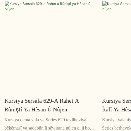
rihetbûn û rehetiyê hatiye çêkirin
xweya xweş û r
guman her cîhê
Kursiya Sersala 629-A Rahet A
Kursiya Ser
Rûniştî Ya Hêsan Û Nûjen
Îtalî Ya Hê
Kursiya dema vala ya Series 629 tevliheviya
Kursiya valahiy
bêkêmasî ya sadebûn û sêwirana nûjen e, ji bo
Series berhevo