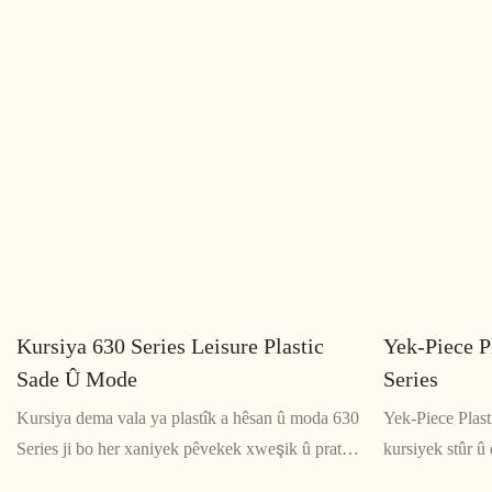
Kursiya 630 Series Leisure Plastic
Yek-Piece P
Sade Û Mode
Series
Kursiya dema vala ya plastîk a hêsan û moda 630
Yek-Piece Plast
Series ji bo her xaniyek pêvekek xweşik û pratîkî
kursiyek stûr û
ye. Ev kursî ji plastîkek domdar hatî çêkirin, ji bo
derve an hundu