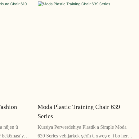
al û ofîsên
çêkirin. Bi sêwirana xweya mînîmalîst û
wê ya zexm
baldariya xwe ya li ser hûrguliyê, ev kursî ji bo
e bimîne.
her cîhê jiyanê yê nûjen bêkêmasî ye
ashion
Moda Plastic Training Chair 639
Series
a nûjen û
Kursiya Perwerdehiya Plastîk a Simple Moda
ê bêkêmasî ye.
639 Series vebijarkek şêrîn û xweş e ji bo her