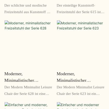
Der Serie 630
615
Der schlichte und modische
Der einteilige Kunststoff-
Freizeitstuhl aus Kunststoff der
Freizeitstuhl der Serie 615 ist
Serie 630 ist eine stilvolle und
ein robuster und langlebiger
praktische Ergänzung für jedes
Stuhl, der sich perfekt für den
Zuhause. Dieser aus
Außen- und Innenbereich
strapazierfähigem Kunststoff
eignet. Mit seinem schlanken
gefertigte Stuhl ist auf
Design und dem bequemen
Entspannung und Komfort
Sitz wertet er jeden Raum auf
ausgelegt
Moderner,
Moderner,
Minimalistischer
Minimalistischer
Freizeitstuhl Der Serie 628
Freizeitstuhl Der Serie 623
Der Modern Minimalist Leisure
Der Modern Minimalist Leisure
Chair der Serie 628 ist eine
Chair der Serie 623 ist ein
elegante und moderne
eleganter und stilvoller Stuhl,
Sitzgelegenheit, die sowohl
der sowohl Komfort als auch