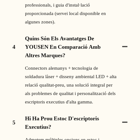
professionals, i guia d'instal·lació
proporcionada (servei local disponible en
algunes zones).
Quins Són Els Avantatges De
4
YOUSEN En Comparació Amb
Altres Marques?
Connectors alemanys + tecnologia de
soldadura làser + disseny ambiental LED + alta
relació qualitat-preu, una solució integral per
als problemes de qualitat i personalització dels
escriptoris executius d'alta gamma.
Hi Ha Prou Estoc D'escriptoris
5
Executius?
Admetem múltiples opcions en estoc i