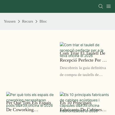
Yousen
Recurs
Bloc
Com Triar El Taulell De
Recepció Perfecte Per A
La Teva Oficina El 2026
Descobreix la guia definitiva
de compra de taulells de
recepció moderns. Explora els
tipus, els materials, les
tendències de disseny i els
Per Què Tots Els Espais
Els 10 Principals
consells d'experts per triar el
De Coworking
Fabricants De Cabines
taulell de recepció d'oficina