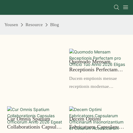
Yousen
Resource
Blog
Quomodo Mensam
Receptionis Perfectam
Pro Officio Tuo Anno
Ducem emptionis mensae
2026 Eligas
receptionis modernae
optimum inveni. Genera,
materias, inclinationes
designandi, et consilia
Cur Omnis Spatium
Decem Optimi
peritorum ad mensam
Collaborationis Capsulas
Fabricatores Capsularum
receptionis officii perfectam