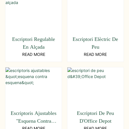
Escriptori Regulable
Escriptori Elèctric De
En Alçada
Peu
READ MORE
READ MORE
Escriptoris Ajustables
Escriptori De Peu
"esquena Contra
D'Office Depot
Esquena"
READ MORE
READ MORE