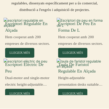
regulables, dissenyats específicament per a ús comercial,
distribució a l'engròs i adquisició de projectes.
Escriptori Regulable En
Escriptori De Peu En
Alçada
Forma De L
Hem cooperat amb 200
Hem cooperat amb 200
empreses de diversos sectors.
empreses de diversos sectors.
LLEGEIX MÉS
LLEGEIX MÉS
Escriptori Elèctric De
Taula De Faristol
Peu
Regulable En Alçada
Dual-motor and single-motor
Height-adjustable
electric height-adjustable
presentation desks suitable
desks for an ergonomic office
for conference rooms, lecture
LLEGEIX MÉS
LLEGEIX MÉS
environment.
halls, and reception areas.