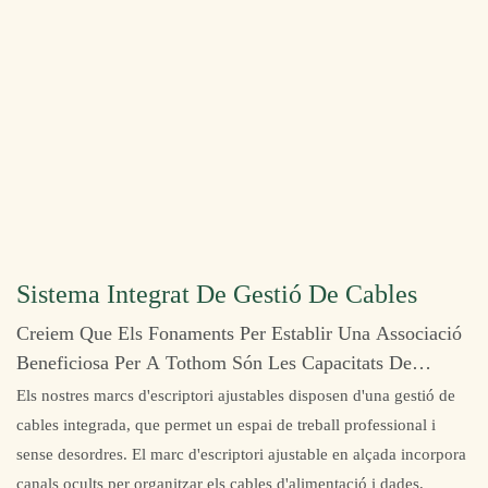
Sistema Integrat De Gestió De Cables
Creiem Que Els Fonaments Per Establir Una Associació
Beneficiosa Per A Tothom Són Les Capacitats De
Disseny I El Servei Al Client.
Els nostres marcs d'escriptori ajustables disposen d'una gestió de
cables integrada, que permet un espai de treball professional i
sense desordres. El marc d'escriptori ajustable en alçada incorpora
canals ocults per organitzar els cables d'alimentació i dades,