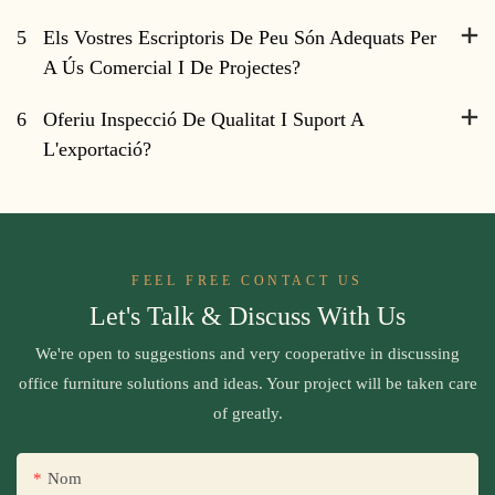
5
Els Vostres Escriptoris De Peu Són Adequats Per
A Ús Comercial I De Projectes?
6
Oferiu Inspecció De Qualitat I Suport A
L'exportació?
FEEL FREE CONTACT US
Let's Talk & Discuss With Us
We're open to suggestions and very cooperative in discussing
office furniture solutions and ideas. Your project will be taken care
of greatly.
Nom