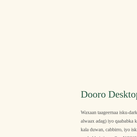
Dooro Desktop
Waxaan taageernaa isku-darka
alwaax adag) iyo qaababka k
kala duwan, cabbirro, iyo i