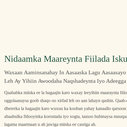
Nidaamka Maareynta Fiilada Isk
Waxaan Aaminsanahay In Aasaaska Lagu Aasaasayo 
Leh Ay Yihiin Awoodaha Naqshadeynta Iyo Adeegga
Qaababka miiska ee la hagaajin karo waxay leeyihiin maaraynta fiilo
oggolaanaysa goob shaqo oo xirfad leh oo aan lahayn qashin. Qaab
dhererka la hagaajin karo wuxuu ka kooban yahay kanaallo qarsoon 
abaabulka fiilooyinka korontada iyo xogta, taasoo hubinaysa muuqaal
lagama maarmaan u ah jawiga miiska ee casriga ah.