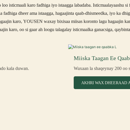
 loo isticmaali karo fadhiga iyo istaagga labadaba. Isticmaalayaashu si
 fadhiga dheer ama istaagga, hagaajinta qaab-dhismeedka, iyo ka dhi
agaajin karo, YOUSEN waxay bixisaa miisas koronto lagu hagaajin kar
aajin karo, oo si gaar ah loogu talagalay isticmaalka ganacsiga, qaybint
Miiska Taagan Ee Qaab
ado kala duwan.
Waxaan la shaqeynay 200 oo s
AKHRI WAX DHEERAAD 