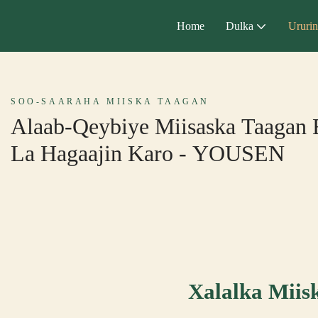
Home
Dulka
Ururin
SOO-SAARAHA MIISKA TAAGAN
Alaab-Qeybiye Miisaska Taagan 
La Hagaajin Karo - YOUSEN
Xalalka Miis