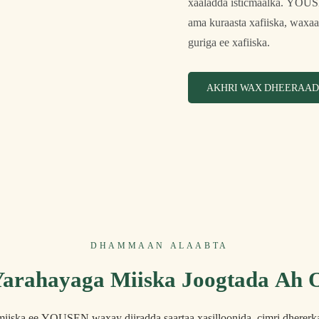
xaaladda isticmaalka. YOUSE
ama kuraasta xafiiska, waxaan
guriga ee xafiiska.
AKHRI WAX DHEERAAD
DHAMMAAN ALAABTA
arahayaga Miiska Joogtada Ah 
 miiska ee YOUSEN waxay diiradda saartaa xasilloonida, cimri dherer