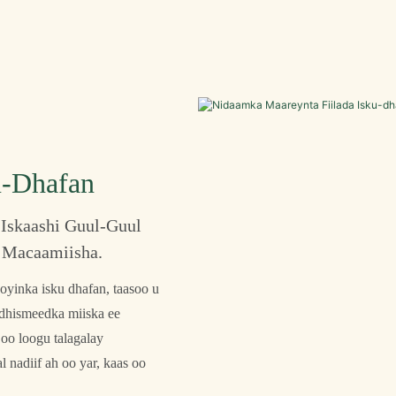
u-Dhafan
Iskaashi Guul-Guul
 Macaamiisha.
oyinka isku dhafan, taasoo u
-dhismeedka miiska ee
oo loogu talagalay
 nadiif ah oo yar, kaas oo