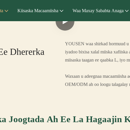
ta
Kiisaska Macaamiisha
Waa Maxay Sababta Anaga
YOUSEN waa shirkad hormuud u ah 
Ee Dhererka
iyadoo bixisa xalal miiska xafiiska
miisaska taagan ee qaabka L, iyo m
Waxaan u adeegnaa macaamiisha a
OEM/ODM ah oo loogu talagalay mii
ka Joogtada Ah Ee La Hagaajin 