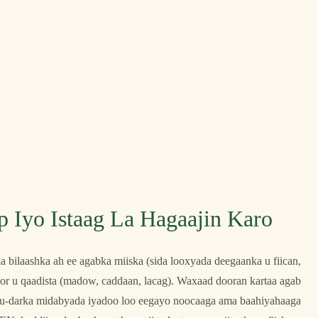
 Iyo Istaag La Hagaajin Karo
 bilaashka ah ee agabka miiska (sida looxyada deegaanka u fiican,
or u qaadista (madow, caddaan, lacag). Waxaad dooran kartaa agab
sku-darka midabyada iyadoo loo eegayo noocaaga ama baahiyahaaga