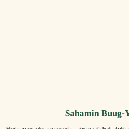
Sahamin Buug-Y
Maadaama aan nahay soo-saare miis taagan oo xirfadle ah, alaabta