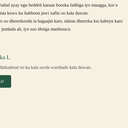
 fudud ayay ugu beddeli karaan booska fadhiga iyo istaagga, kor u
gista kuwo ku habboon jawi xafiis oo kala duwan.
o oo dhererkoodu la hagaajin karo, miisas dhererka loo habeyn karo
a jumlada ah, iyo soo iibsiga mashruuca.
ka L
hirkadood oo ka kala socda warshado kala duwan.
AH