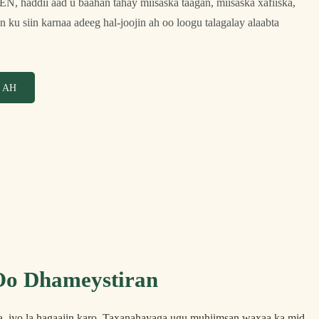
N, haddii aad u baahan tahay miisaska taagan, miisaska xafiiska,
 ku siin karnaa adeeg hal-joojin ah oo loogu talagalay alaabta
 AH
Oo Dhameystiran
ka, iyo la hagaajin karo. Taxanahayaga ugu muhiimsan waxaa ka mid