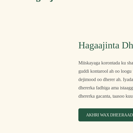
Hagaajinta D
Miiskayaga korontada ku sha
guddi kontarool ah oo loogu 
dejimood oo dherer ah. Iyada
dhererka fadhiga ama istaagg
dhererka gacanta, taasoo ku
AKHRI WAX DHEERAAD