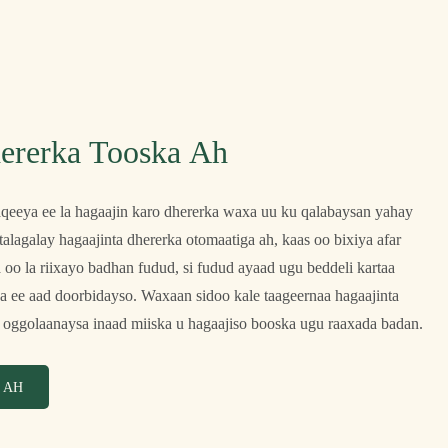
hererka Tooska Ah
qeeya ee la hagaajin karo dhererka waxa uu ku qalabaysan yahay
talagalay hagaajinta dhererka otomaatiga ah, kaas oo bixiya afar
 oo la riixayo badhan fudud, si fudud ayaad ugu beddeli kartaa
a ee aad doorbidayso. Waxaan sidoo kale taageernaa hagaajinta
u oggolaanaysa inaad miiska u hagaajiso booska ugu raaxada badan.
 AH