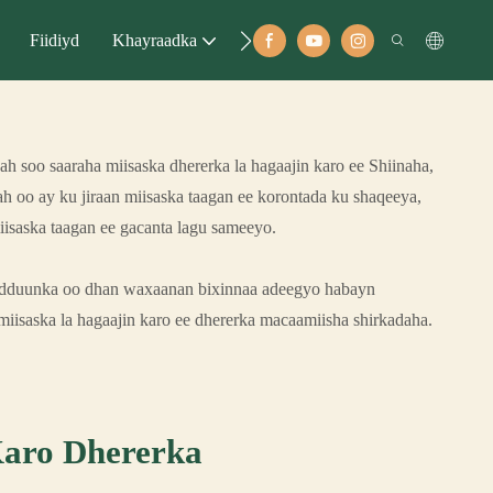
Fiidiyd
Khayraadka
Xiriirka
soo saaraha miisaska dhererka la hagaajin karo ee Shiinaha,
 ah oo ay ku jiraan miisaska taagan ee korontada ku shaqeeya,
iisaska taagan ee gacanta lagu sameeyo.
dduunka oo dhan waxaanan bixinnaa adeegyo habayn
saska la hagaajin karo ee dhererka macaamiisha shirkadaha.
Karo Dhererka