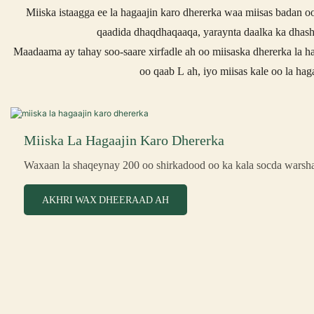
Miiska istaagga ee la hagaajin karo dhererka waa miisas badan oo
qaadida dhaqdhaqaaqa, yaraynta daalka ka dhasha
Maadaama ay tahay soo-saare xirfadle ah oo miisaska dhererka la h
oo qaab L ah, iyo miisas kale oo la hag
Miiska La Hagaajin Karo Dhererka
Waxaan la shaqeynay 200 oo shirkadood oo ka kala socda warsh
AKHRI WAX DHEERAAD AH