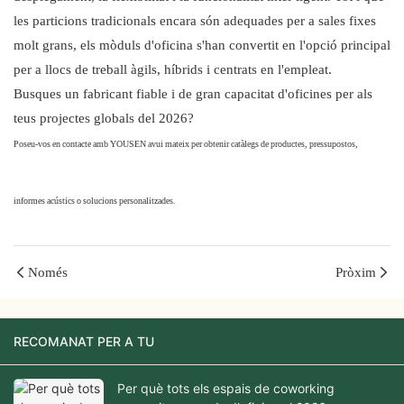
les particions tradicionals encara són adequades per a sales fixes
molt grans, els mòduls d'oficina s'han convertit en l'opció principal
per a llocs de treball àgils, híbrids i centrats en l'empleat.
Busques un fabricant fiable i de gran capacitat d'oficines per als
teus projectes globals del 2026?
Poseu-vos en contacte amb YOUSEN avui mateix per obtenir catàlegs de productes, pressupostos,
Hola, món
informes acústics o solucions personalitzades.
Només
Pròxim
RECOMANAT PER A TU
Per què tots els espais de coworking