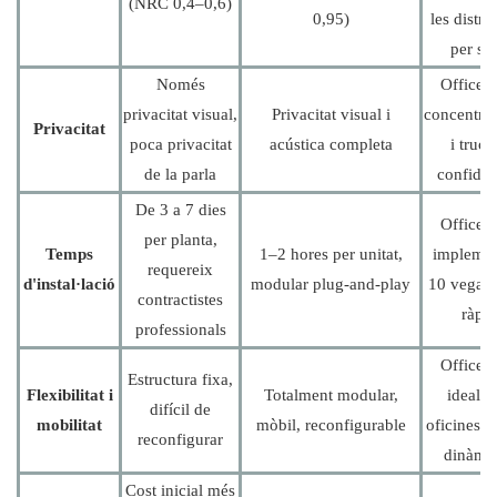
(NRC 0,4–0,6)
0,95)
les distra
per sor
Només
Office 
privacitat visual,
Privacitat visual i
concentrac
Privacitat
poca privacitat
acústica completa
i truca
de la parla
confiden
De 3 a 7 dies
Office 
per planta,
Temps
1–2 hores per unitat,
implemen
requereix
d'instal·lació
modular plug-and-play
10 vegad
contractistes
ràpi
professionals
Office 
Estructura fixa,
Flexibilitat i
Totalment modular,
ideal p
difícil de
mobilitat
mòbil, reconfigurable
oficines h
reconfigurar
dinàmi
Cost inicial més