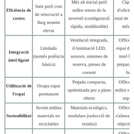
Més alt inicial però
Càpsu
baix però cost
Eficiència de
millor retorn de la
d'oficina
de renovació a
costos
inversió (configuració
total de pr
llarg termini
ràpida, reutilitzable)
més b
elevat
Ventilació integrada,
Office 
Limitada
il·luminació LED,
espai de t
Integració
(només potència
sensors, sistemes de
intel·lig
intel·ligent
bàsica)
reserva, preses de
preparat 
corrent
futu
Petjada compacta,
Office 
Utilització de
Ocupa espai
optimitzada per a plans
millor efi
l'espai
permanent
oberts
espaci
Sovint utilitza
Materials ecològics,
Office 
Sostenibilitat
materials no
modulars (reducció de
s'alinea a
reciclables
residus)
objectiu
Office 