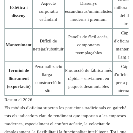
Aspecte
Dissenys
Estètica i
millora l'a
corporatiu
escandinaus/minimalistes
disseny
del llo
estàndard
moderns i premium
treba
Càpsu
Panells de fàcil accés,
Difícil de
d'oficina
Manteniment
components
netejar/substituir
mantenim
reemplaçables
llarg te
Personalització
Càpsu
Termini de
Producció de fàbrica més
llarga i
d'oficina: 
lliurament
ràpida + enviament en
construcció in
per a pro
(exportació)
paquets desmuntables
situ
internaci
Resum el 2026:
Els mòduls d'oficina superen les particions tradicionals en gairebé
tots els indicadors clau de rendiment que importen a les empreses
modernes, especialment el confort acústic, la velocitat de
desplegament, la flexibilitat i la funcionalitat intel·ligent. Tot i que