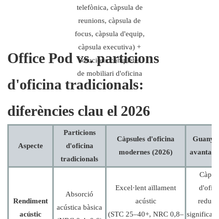
Office Pod vs. particions
d'oficina tradicionals:
diferències clau el 2026
Particions
Càpsules d'oficina
Guanyad
Aspecte
d'oficina
modernes (2026)
avantatg
tradicionals
Càpsu
Excel·lent aïllament
d'ofici
Absorció
Rendiment
acústic
reduei
acústica bàsica
acústic
(STC 25–40+, NRC 0,8–
significat