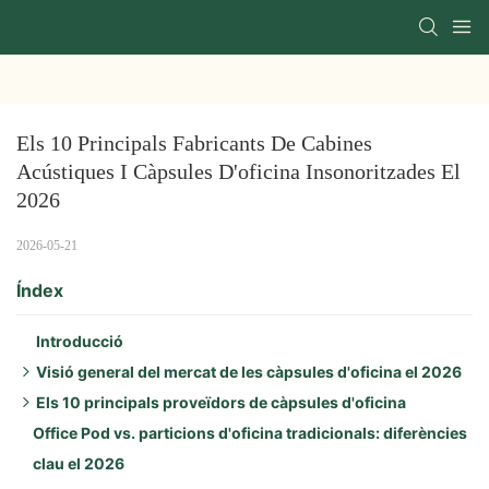
Els 10 Principals Fabricants De Cabines 
Acústiques I Càpsules D'oficina Insonoritzades El 
2026
2026-05-21
Índex
Introducció
Visió general del mercat de les càpsules d'oficina el 2026
Els 10 principals proveïdors de càpsules d'oficina
Impulsors clau el 2026:
Office Pod vs. particions d'oficina tradicionals: diferències
Aspectes destacats regionals:
1. Framery
clau el 2026
Tendències de productes:
2. Zenbooth