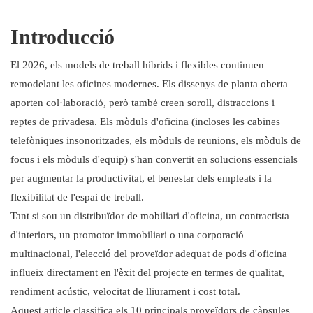
3. Oficina de silenci
4. ROOM
Introducció
5. SnapCab
6. Silenci
El 2026, els models de treball híbrids i flexibles continuen
7. Oficina intel·ligent Mikomax
remodelant les oficines modernes. Els dissenys de planta oberta
8. Persy Booths
aporten col·laboració, però també creen soroll, distraccions i
9.BUSYPOD
reptes de privadesa. Els mòduls d'oficina (incloses les cabines
telefòniques insonoritzades, els mòduls de reunions, els mòduls de
10. YOUSEN
focus i els mòduls d'equip) s'han convertit en solucions essencials
per augmentar la productivitat, el benestar dels empleats i la
flexibilitat de l'espai de treball.
Tant si sou un distribuïdor de mobiliari d'oficina, un contractista
d'interiors, un promotor immobiliari o una corporació
multinacional, l'elecció del proveïdor adequat de pods d'oficina
influeix directament en l'èxit del projecte en termes de qualitat,
rendiment acústic, velocitat de lliurament i cost total.
Aquest article classifica els 10 principals proveïdors de càpsules