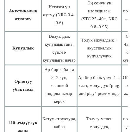
Эң сонун үн
Негизги үн
Акустикалык
изоляциясы
подс
жутуу (NRC 0.4–
аткаруу
(STC 25–40+, NRC
– ы
0.6)
0.8–0.95)
Визуалдык
Off
Толук визуалдык +
купуялык гана,
Чын
Купуялык
акустикалык
сүйлөө
бу
купуялуулук
купуялыгы начар
купу
Ар бир кабатта
3–7 күн,
Ар бир блок үчүн 1–2
Offi
Орнотуу
кесипкөй
саат, модулдук "plug
эсе
убактысы
подрядчылар
and play" режиминде
жай
керек
Катуу структура,
Толугу менен
подс
Ийкемдүүлүк
кайра
модулдук,
– ди
жана