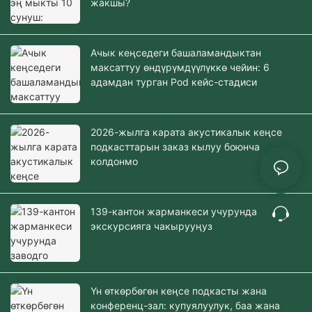
жакшы?
Ачык кеңседеги башаламандыктан
максаттуу өндүрүмдүүлүккө чейин: 6
адамдан турган Pod кейс-стадиси
2026-жылга карата акустикалык кеңсе
подкасттарын заказ кылуу боюнча
колдонмо
139-кантон жарманкеси учурунда заводго
экскурсияга чакырууңуз
Үн өткөрбөгөн кеңсе подкасты жана
конференц-зал: купуялуулук, баа жана