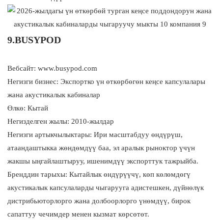
9.BUSYPOD
Вебсайт: www.busypod.com
Негизги бизнес: Экспортко үн өткөрбөгөн кеңсе капсулалары
жана акустикалык кабиналар
Өлкө: Кытай
Негизделген жылы: 2010-жылдар
Негизги артыкчылыктары: Ири масштабдуу өндүрүш,
атаандаштыкка жөндөмдүү баа, эл аралык рыноктор үчүн
жакшы ыңгайлаштыруу, ишенимдүү экспорттук тажрыйба.
Бренддин тарыхы: Кытайлык өндүрүүчү, көп көлөмдөгү
акустикалык капсулаларды чыгарууга адистешкен, дүйнөлүк
дистрибьюторлорго жана долбоорлорго үнөмдүү, бирок
сапаттуу чечимдер менен кызмат көрсөтөт.