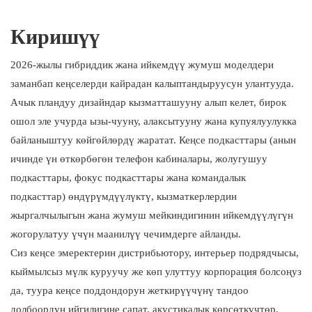
3. Хашофис
4. ROOM
Киришүү
5. SnapCab
6. Силен
2026-жылы гибриддик жана ийкемдүү жумуш моделдери
7. Mikomax Smart Office
заманбап кеңселерди кайрадан калыптандыруусун улантууда.
8. Перси кабиналары
Ачык пландуу дизайндар кызматташууну алып келет, бирок
9.BUSYPOD
ошол эле учурда ызы-чууну, алаксытууну жана купуялуулукка
байланыштуу көйгөйлөрдү жаратат. Кеңсе подкасттары (анын
10. YOUSEN
ичинде үн өткөрбөгөн телефон кабиналары, жолугушуу
подкасттары, фокус подкасттары жана командалык
подкасттар) өндүрүмдүүлүктү, кызматкерлердин
жыргалчылыгын жана жумуш мейкиндигинин ийкемдүүлүгүн
жогорулатуу үчүн маанилүү чечимдерге айланды.
Сиз кеңсе эмеректерин дистрибьютору, интерьер подрядчысы,
кыймылсыз мүлк куруучу же көп улуттуу корпорация болсоңуз
да, туура кеңсе поддондорун жеткирүүчүнү тандоо
долбоордун ийгилигине сапат, акустикалык көрсөткүчтөр,