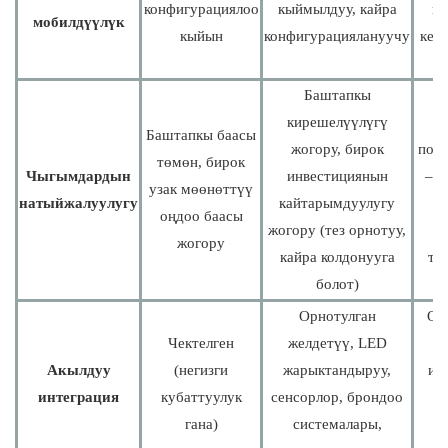
конфигурациялоо
кыймылдуу, кайра
ги
мобилдүүлүк
кыйын
конфигурациялануучу
кең
и
Баштапкы
кирешелүүлүгү
Баштапкы баасы
жогору, бирок
подс
төмөн, бирок
Чыгымдардын
инвестициянын
– м
узак мөөнөттүү
натыйжалуулугу
кайтарымдуулугу
оңдоо баасы
жогору (тез орнотуу,
б
жогору
кайра колдонууга
тө
болот)
Орнотулган
Off
Чектелген
желдетүү, LED
к
Акылдуу
(негизги
жарыктандыруу,
иш
интеграция
кубаттуулук
сенсорлор, брондоо
а
гана)
системалары,