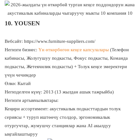
10. YOUSEN
Вебсайт:
https://www.furniture-suppliers.com/
Негизги бизнес:
Үн өткөрбөгөн кеңсе капсулалары
(Телефон
кабинасы, Жолугушуу подкасты, Фокус подкасты, Команда
подкасты, Жетекчилик подкасты) + Толук кеңсе эмеректери
үчүн чечимдер
Өлкө: Кытай
Негизделген күнү: 2013 (13 жылдан ашык тажрыйба)
Негизги артыкчылыктары:
Кеңири ассортимент: акустикалык подкасттардын толук
сериясы + туруп иштөөчү столдор, эргономикалык
отургучтар, жумушчу станциялар жана AI акылдуу
ыңгайлаштыруу