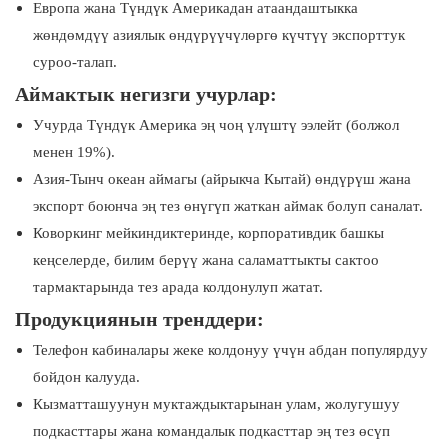
Европа жана Түндүк Америкадан атаандаштыкка
жөндөмдүү азиялык өндүрүүчүлөргө күчтүү экспорттук
суроо-талап.
Аймактык негизги учурлар:
Учурда Түндүк Америка эң чоң үлүштү ээлейт (болжол
менен 19%).
Азия-Тынч океан аймагы (айрыкча Кытай) өндүрүш жана
экспорт боюнча эң тез өнүгүп жаткан аймак болуп саналат.
Коворкинг мейкиндиктеринде, корпоративдик башкы
кеңселерде, билим берүү жана саламаттыкты сактоо
тармактарында тез арада колдонулуп жатат.
Продукциянын тренддери:
Телефон кабиналары жеке колдонуу үчүн абдан популярдуу
бойдон калууда.
Кызматташуунун муктаждыктарынан улам, жолугушуу
подкасттары жана командалык подкасттар эң тез өсүп