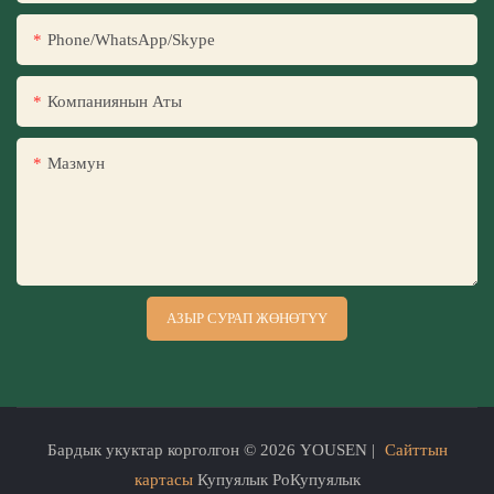
Phone/WhatsApp/Skype
Компаниянын Аты
Мазмун
АЗЫР СУРАП ЖӨНӨТҮҮ
Бардык укуктар корголгон © 2026 YOUSEN |
Сайттын
картасы
Купуялык PoКупуялык