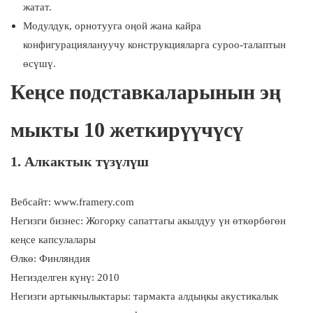
жатат.
Модулдук, орнотууга оңой жана кайра
конфигурациялануучу конструкцияларга суроо-талаптын
өсүшү.
Кеңсе подставкаларынын эң
мыкты 10 жеткирүүчүсү
1. Алкактык түзүлүш
Вебсайт: www.framery.com
Негизги бизнес: Жогорку сапаттагы акылдуу үн өткөрбөгөн
кеңсе капсулалары
Өлкө: Финляндия
Негизделген күнү: 2010
Негизги артыкчылыктары: тармакта алдыңкы акустикалык