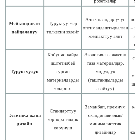
розеткалар
ме
Ачык пландар үчүн
подс
Мейкиндикти
Туруктуу жер
оптималдаштырылган
– ме
пайдалануу
тилкесин ээлейт
компакттуу аянт
на
па
Көбүнчө кайра
Экологиялык жактан
Off
иштетилбей
таза материалдар,
Туруктуулук
турган
модулдук
мак
материалдарды
(таштандыларды
шай
колдонот
азайтуу)
Заманбап, премиум
кап
Стандарттуу
Эстетика жана
скандинавиялык/
корпоративдик
дизайн
минималисттик
о
көрүнүш
дизайндар
жагы