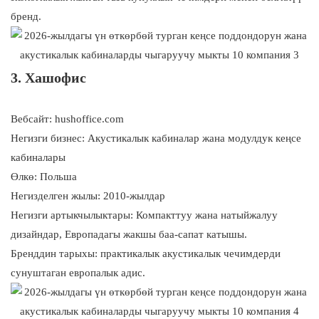
бренд.
3. Хашофис
Вебсайт: hushoffice.com
Негизги бизнес: Акустикалык кабиналар жана модулдук кеңсе
кабиналары
Өлкө: Польша
Негизделген жылы: 2010-жылдар
Негизги артыкчылыктары: Компакттуу жана натыйжалуу
дизайндар, Европадагы жакшы баа-сапат катышы.
Бренддин тарыхы: практикалык акустикалык чечимдерди
сунуштаган европалык адис.