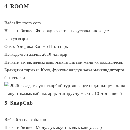
4. ROOM
Вебсайт: room.com
Негизги бизнес: Жогорку класстагы акустикалык кеңсе
капсулалары
Өлкө: Америка Кошмо Штаттары
Негизделген жылы: 2010-жылдар
Негизги артыкчылыктары: мыкты дизайн жана үн изоляциясы.
Бренддин тарыхы: Кооз, функционалдуу жеке мейкиндиктерге
багытталган.
5. SnapCab
Вебсайт: snapcab.com
Негизги бизнес: Модулдук акустикалык капсулалар