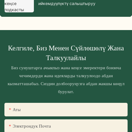
ийкемдүүлүктү салыштыруу
Келгиле, Биз Менен Сүйлөшөлү Жана
Талкуулайлы
Биз сунуштарга ачыкпыз жана кеңсе эмеректери боюнча
чечимдерди жана идеяларды талкуулоодо абдан
кызматташабыз. Сиздин долбооруңузга абдан жакшы көңүл
бурулат.
Аты
Электрондук Почта