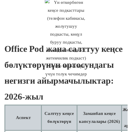
Office Pod жана салттуу кеңсе
бөлүктөрүнүн ортосундагы
негизги айырмачылыктар:
2026-жыл
Жең
Салттуу кеңсе
Заманбап кеңсе
Аспект
н
бөлүктөрүн
капсулалары (2026)
ар