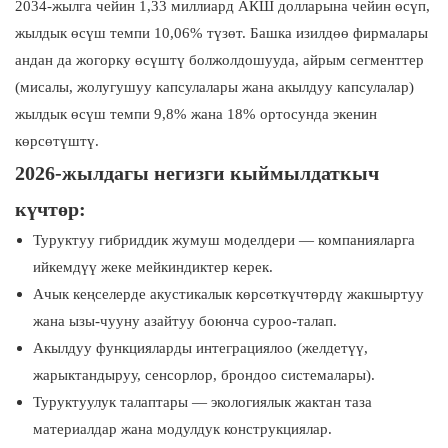
2034-жылга чейин 1,33 миллиард АКШ долларына чейин өсүп,
жылдык өсүш темпи 10,06% түзөт. Башка изилдөө фирмалары
андан да жогорку өсүштү болжолдошууда, айрым сегменттер
(мисалы, жолугушуу капсулалары жана акылдуу капсулалар)
жылдык өсүш темпи 9,8% жана 18% ортосунда экенин
көрсөтүштү.
2026-жылдагы негизги кыймылдаткыч
күчтөр:
Туруктуу гибриддик жумуш моделдери — компанияларга
ийкемдүү жеке мейкиндиктер керек.
Ачык кеңселерде акустикалык көрсөткүчтөрдү жакшыртуу
жана ызы-чууну азайтуу боюнча суроо-талап.
Акылдуу функцияларды интеграциялоо (желдетүү,
жарыктандыруу, сенсорлор, брондоо системалары).
Туруктуулук талаптары — экологиялык жактан таза
материалдар жана модулдук конструкциялар.