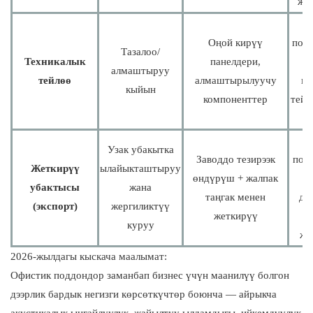
жог
Оңой кирүү
подс
Тазалоо/
Техникалык
панелдери,
алмаштыруу
тейлөө
алмаштырылуучу
мө
кыйын
компоненттер
тейл
к
Узак убакытка
Заводдо тезирээк
под
Жеткирүү
ылайыкташтыруу
өндүрүш + жалпак
Эл
убактысы
жана
таңгак менен
до
(экспорт)
жергиликтүү
жеткирүү
куруу
жа
2026-жылдагы кыскача маалымат:
Офистик поддондор заманбап бизнес үчүн маанилүү болгон
дээрлик бардык негизги көрсөткүчтөр боюнча — айрыкча