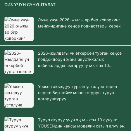
СИЗ ҮЧҮН СУНУШТАЛАТ
Эмне үчүн 2026-жылы ар бир коворкинг
мейкиндигине кеңсе подкасттары керек
2026-жылдагы үн өткөрбөй турган кеңсе
поддондорун жана акустикалык
кабиналарды чыгаруучу мыкты 10
компания
Yousen акылдуу турган үстөлүнө терең
сереп: Бир тийүү менен отуруп-туруп
которуштуруу
Туруп отуруу үчүн эң мыкты 10 сунуш:
YOUSENдин кайсы моделин сатып алуу эң