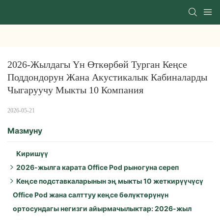
2026-Жылдагы Үн Өткөрбөй Турган Кеңсе 
Поддондорун Жана Акустикалык Кабиналарды 
Чыгаруучу Мыкты 10 Компания
2026-05-21
Мазмуну
Киришүү
2026-жылга карата Office Pod рыногуна сереп
Кеңсе подставкаларынын эң мыкты 10 жеткирүүчүсү
2026-жылдагы негизги кыймылдаткыч күчтөр:
Office Pod жана салттуу кеңсе бөлүктөрүнүн
Аймактык негизги учурлар:
1. Алкактык түзүлүш
ортосундагы негизги айырмачылыктар: 2026-жыл
Продукциянын тренддери:
2. Зенбут