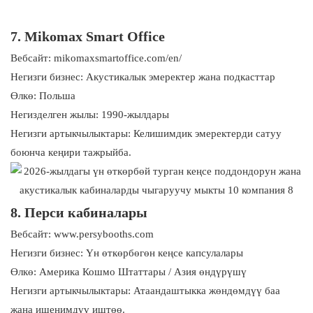
7. Mikomax Smart Office
Вебсайт: mikomaxsmartoffice.com/en/
Негизги бизнес: Акустикалык эмеректер жана подкасттар
Өлкө: Польша
Негизделген жылы: 1990-жылдары
Негизги артыкчылыктары: Келишимдик эмеректерди сатуу
боюнча кеңири тажрыйба.
8. Перси кабиналары
Вебсайт: www.persybooths.com
Негизги бизнес: Үн өткөрбөгөн кеңсе капсулалары
Өлкө: Америка Кошмо Штаттары / Азия өндүрүшү
Негизги артыкчылыктары: Атаандаштыкка жөндөмдүү баа
жана ишенимдүү иштөө.