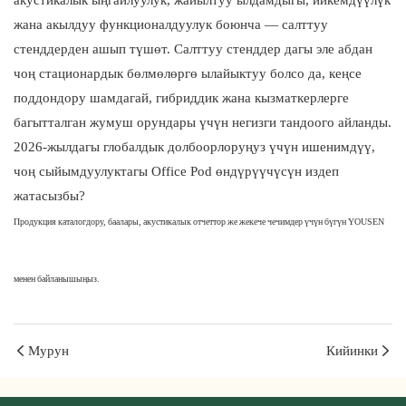
акустикалык ыңгайлуулук, жайылтуу ылдамдыгы, ийкемдүүлүк
жана акылдуу функционалдуулук боюнча — салттуу
стенддерден ашып түшөт. Салттуу стенддер дагы эле абдан
чоң стационардык бөлмөлөргө ылайыктуу болсо да, кеңсе
поддондору шамдагай, гибриддик жана кызматкерлерге
багытталган жумуш орундары үчүн негизги тандоого айланды.
2026-жылдагы глобалдык долбоорлоруңуз үчүн ишенимдүү,
чоң сыйымдуулуктагы Office Pod өндүрүүчүсүн издеп
жатасызбы?
Продукция каталогдору, баалары, акустикалык отчеттор же жекече чечимдер үчүн бүгүн YOUSEN
Салам, дүйнө
менен байланышыңыз.
Мурун
Кийинки