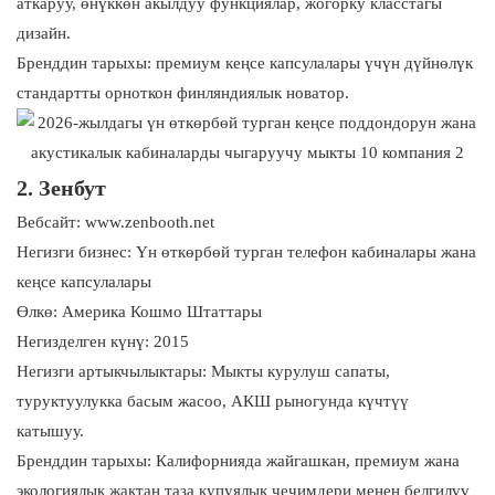
аткаруу, өнүккөн акылдуу функциялар, жогорку класстагы
дизайн.
Бренддин тарыхы: премиум кеңсе капсулалары үчүн дүйнөлүк
стандартты орноткон финляндиялык новатор.
2. Зенбут
Вебсайт: www.zenbooth.net
Негизги бизнес: Үн өткөрбөй турган телефон кабиналары жана
кеңсе капсулалары
Өлкө: Америка Кошмо Штаттары
Негизделген күнү: 2015
Негизги артыкчылыктары: Мыкты курулуш сапаты,
туруктуулукка басым жасоо, АКШ рыногунда күчтүү
катышуу.
Бренддин тарыхы: Калифорнияда жайгашкан, премиум жана
экологиялык жактан таза купуялык чечимдери менен белгилүү