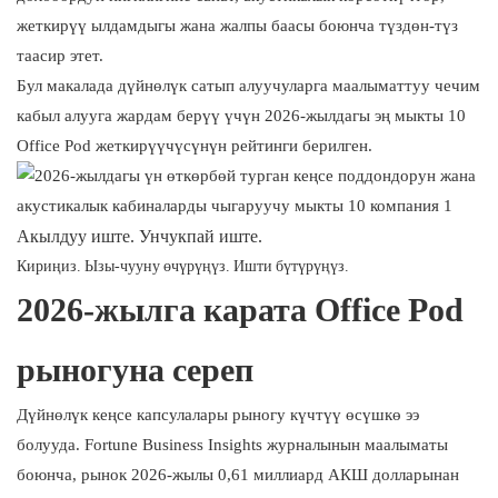
жеткирүү ылдамдыгы жана жалпы баасы боюнча түздөн-түз
таасир этет.
Бул макалада дүйнөлүк сатып алуучуларга маалыматтуу чечим
кабыл алууга жардам берүү үчүн 2026-жылдагы эң мыкты 10
Office Pod жеткирүүчүсүнүн рейтинги берилген.
Акылдуу иште. Унчукпай иште.
Кириңиз. Ызы-чууну өчүрүңүз. Ишти бүтүрүңүз.
2026-жылга карата Office Pod
рыногуна сереп
Дүйнөлүк кеңсе капсулалары рыногу күчтүү өсүшкө ээ
болууда. Fortune Business Insights журналынын маалыматы
боюнча, рынок 2026-жылы 0,61 миллиард АКШ долларынан