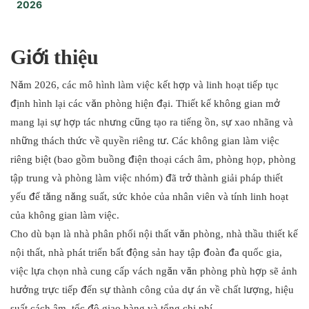
2026
3. Hushoffice
4. ROOM
5. SnapCab
Giới thiệu
6. Im lặng
7. Văn phòng thông minh Mikomax
Năm 2026, các mô hình làm việc kết hợp và linh hoạt tiếp tục
8. Gian hàng Persy
định hình lại các văn phòng hiện đại. Thiết kế không gian mở
9.BUSYPOD
mang lại sự hợp tác nhưng cũng tạo ra tiếng ồn, sự xao nhãng và
10. YOUSEN
những thách thức về quyền riêng tư. Các không gian làm việc
riêng biệt (bao gồm buồng điện thoại cách âm, phòng họp, phòng
tập trung và phòng làm việc nhóm) đã trở thành giải pháp thiết
yếu để tăng năng suất, sức khỏe của nhân viên và tính linh hoạt
của không gian làm việc.
Cho dù bạn là nhà phân phối nội thất văn phòng, nhà thầu thiết kế
nội thất, nhà phát triển bất động sản hay tập đoàn đa quốc gia,
việc lựa chọn nhà cung cấp vách ngăn văn phòng phù hợp sẽ ảnh
hưởng trực tiếp đến sự thành công của dự án về chất lượng, hiệu
suất cách âm, tốc độ giao hàng và tổng chi phí.