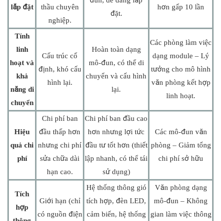
đun, dễ dàng lắp
lắp đặt
thầu chuyên
hơn gấp 10 lần
đặt.
nghiệp.
Tính
Các phòng làm việc
linh
Hoàn toàn dạng
Cấu trúc cố
dạng module – Lý
hoạt và
mô-đun, có thể di
định, khó cấu
tưởng cho mô hình
khả
chuyển và cấu hình
hình lại.
văn phòng kết hợp
năng di
lại.
linh hoạt.
chuyển
Chi phí ban
Chi phí ban đầu cao
Hiệu
đầu thấp hơn
hơn nhưng lợi tức
Các mô-đun văn
quả chi
nhưng chi phí
đầu tư tốt hơn (thiết
phòng – Giảm tổng
phí
sửa chữa dài
lập nhanh, có thể tái
chi phí sở hữu
hạn cao.
sử dụng)
Hệ thống thông gió
Văn phòng dạng
Tích
Giới hạn (chỉ
tích hợp, đèn LED,
mô-đun – Không
hợp
có nguồn điện
cảm biến, hệ thống
gian làm việc thông
thông