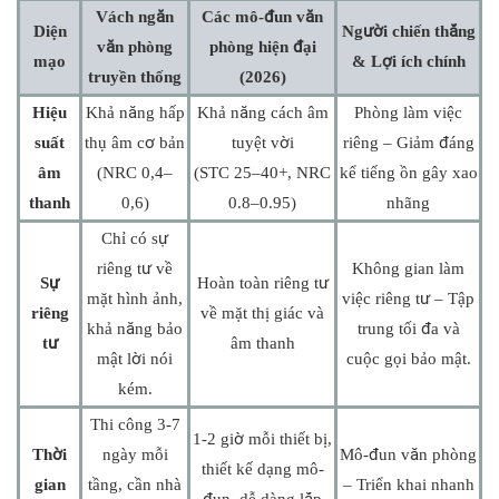
Vách ngăn
Các mô-đun văn
Diện
Người chiến thắng
văn phòng
phòng hiện đại
mạo
& Lợi ích chính
truyền thống
(2026)
Hiệu
Khả năng hấp
Khả năng cách âm
Phòng làm việc
suất
thụ âm cơ bản
tuyệt vời
riêng – Giảm đáng
âm
(NRC 0,4–
(STC 25–40+, NRC
kể tiếng ồn gây xao
thanh
0,6)
0.8–0.95)
nhãng
Chỉ có sự
riêng tư về
Không gian làm
Sự
Hoàn toàn riêng tư
mặt hình ảnh,
việc riêng tư – Tập
riêng
về mặt thị giác và
khả năng bảo
trung tối đa và
tư
âm thanh
mật lời nói
cuộc gọi bảo mật.
kém.
Thi công 3-7
1-2 giờ mỗi thiết bị,
Thời
ngày mỗi
Mô-đun văn phòng
thiết kế dạng mô-
gian
tầng, cần nhà
– Triển khai nhanh