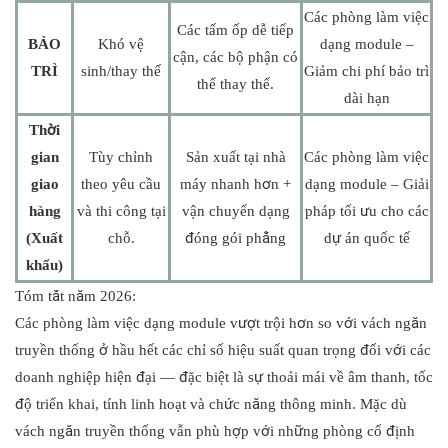
Các phòng làm việc
Các tấm ốp dễ tiếp
BẢO
Khó vệ
dạng module –
cận, các bộ phận có
TRÌ
sinh/thay thế
Giảm chi phí bảo trì
thể thay thế.
dài hạn
Thời
gian
Tùy chỉnh
Sản xuất tại nhà
Các phòng làm việc
giao
theo yêu cầu
máy nhanh hơn +
dạng module – Giải
hàng
và thi công tại
vận chuyển dạng
pháp tối ưu cho các
(Xuất
chỗ.
đóng gói phẳng
dự án quốc tế
khẩu)
Tóm tắt năm 2026:
Các phòng làm việc dạng module vượt trội hơn so với vách ngăn
truyền thống ở hầu hết các chỉ số hiệu suất quan trọng đối với các
doanh nghiệp hiện đại — đặc biệt là sự thoải mái về âm thanh, tốc
độ triển khai, tính linh hoạt và chức năng thông minh. Mặc dù
vách ngăn truyền thống vẫn phù hợp với những phòng cố định