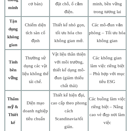
cơ bản)
đặt chỗ, ổ cắm
minh, bền vững
minh
điện.
trong tương lai
Tận
Chiếm diện
Thiết kế nhỏ gọn,
Các mô-đun văn
dụng
tích sàn cố
tối ưu hóa cho
phòng – Tối ưu hóa
không
định
không gian mở.
không gian
gian
Vật liệu thân thiện
Thường sử
Các không gian
Tính
với môi trường,
dụng các vật
làm việc riêng biệt
bền
thiết kế dạng mô-
liệu không thể
– Phù hợp với mục
vững
đun (giảm thiểu
tái chế.
tiêu ESG
chất thải)
Thiết kế hiện đại,
Thẩm
Các buồng làm việc
Diện mạo
cao cấp theo phong
mỹ &
riêng biệt – Nâng
doanh nghiệp
cách
Thiết
cao vẻ đẹp nơi làm
tiêu chuẩn
Scandinavia/tối
kế
việc
giản.