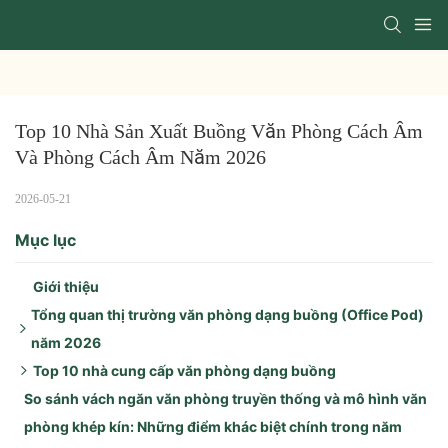
Top 10 Nhà Sản Xuất Buồng Văn Phòng Cách Âm 
Và Phòng Cách Âm Năm 2026
2026-05-21
Mục lục
Giới thiệu
Tổng quan thị trường văn phòng dạng buồng (Office Pod)
năm 2026
Top 10 nhà cung cấp văn phòng dạng buồng
Các yếu tố thúc đẩy chính trong năm 2026:
So sánh vách ngăn văn phòng truyền thống và mô hình văn
Điểm nổi bật của khu vực:
1. Khung
phòng khép kín: Những điểm khác biệt chính trong năm
Xu hướng sản phẩm:
2. Zenbooth