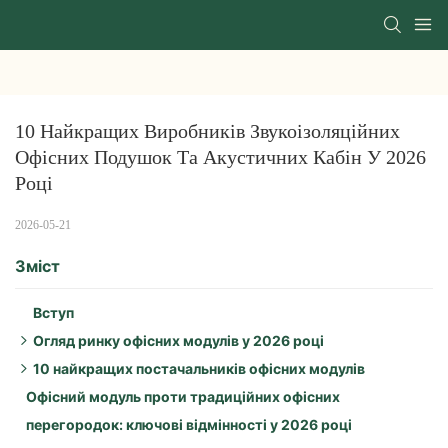
10 Найкращих Виробників Звукоізоляційних 
Офісних Подушок Та Акустичних Кабін У 2026 
Році
2026-05-21
Зміст
Вступ
Огляд ринку офісних модулів у 2026 році
10 найкращих постачальників офісних модулів
Ключові рушійні сили у 2026 році:
Офісний модуль проти традиційних офісних
Регіональні особливості:
1. Оправа
перегородок: ключові відмінності у 2026 році
Тенденції продукції:
2. Зенбут