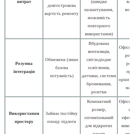
витрат
(швидке
вар
довгострокова
налаштування,
воло
вартість ремонту
можливість
повторного
використання)
Вбудована
Офісні 
вентиляція,
роз
Обмежена (лише
світлодіодне
Розумна
роб
базова
освітлення,
інтеграція
про
потужність)
датчики, системи
орієнто
бронювання,
май
розетки
Компактний
Офісні 
розмір,
кр
Використання
Займає постійну
оптимізований
ефект
простору
площу підлоги
для відкритих
викор
планів
про