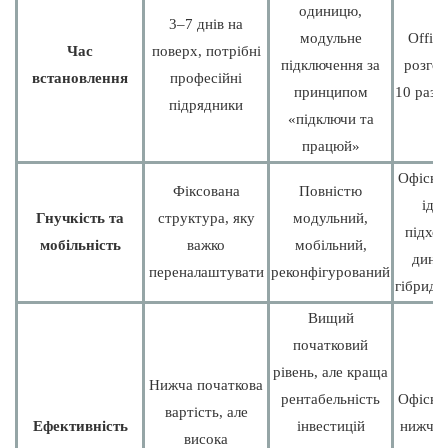
одиницю,
3–7 днів на
модульне
Office
Час
поверх, потрібні
підключення за
розгор
встановлення
професійні
принципом
10 разі
підрядники
«підключи та
працюй»
Офісні 
Фіксована
Повністю
іде
Гнучкість та
структура, яку
модульний,
підход
мобільність
важко
мобільний,
дина
переналаштувати
реконфігурований
гібридн
Вищий
початковий
рівень, але краща
Нижча початкова
рентабельність
Офісні 
вартість, але
Ефективність
інвестицій
нижча 
висока