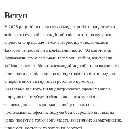
3. Хашофіс
4. ROOM
Вступ
5. СнепКаб
6. Тиша
У 2026 році гібридні та гнучкі моделі роботи продовжують
7. Розумний офіс Mikomax
змінювати сучасні офіси. Дизайн відкритого планування
8. Персі Бутс
сприяє співпраці, але також створює шум, відволікаючі
9.BUSYPOD
фактори та проблеми з конфіденційністю. Офісні модулі
(включаючи звукоізольовані телефонні кабіни, конференц-
10. YOUSEN
кабінки, фокус-кабінки та командні модулі) стали важливими
рішеннями для підвищення продуктивності, благополуччя
співробітників та гнучкості робочого простору.
Незалежно від того, чи ви дистриб'ютор офісних меблів,
підрядник з інтер'єру, забудовник нерухомості чи
транснаціональна корпорація, вибір правильного
постачальника офісних модулів безпосередньо впливає на
успіх проекту з точки зору якості, акустичних характеристик,
швидкості доставки та загальної вартості.