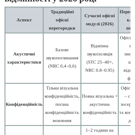
Традиційні
Перемо
Сучасні офісні
Аспект
офісні
клю
модулі (2026)
перегородки
пер
Офісні 
Відмінна
зн
Базове
Акустичні
звукоізоляція
змен
звукопоглинання
характеристики
(STC 25–40+,
шу
(NRC 0,4–0,6)
NRC 0.8–0.95)
відво
фак
Тільки візуальна
Офісні
конфіденційність,
Повна візуальна +
– сп
Конфіденційність
погана
акустична
зосере
конфіденційність
конфіденційність
та конф
мовлення
дзв
1–2 години на