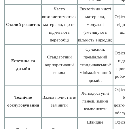
Часто
Екологічно чисті
використовуються
матеріали,
Офісні 
Сталий розвиток
матеріали, що не
модульні
відпо
підлягають
(зменшують
ціля
переробці
кількість відходів)
Сучасний,
Офісні 
Стандартний
преміальний
Естетика та
підв
корпоративний
скандинавський/
дизайн
приваб
вигляд
мінімалістичний
робочо
дизайн
Офісні 
Легкодоступні
Технічне
Важко почистити/
Ме
панелі, змінні
обслуговування
замінити
довгост
компоненти
обслуг
Швидше
Офісні 