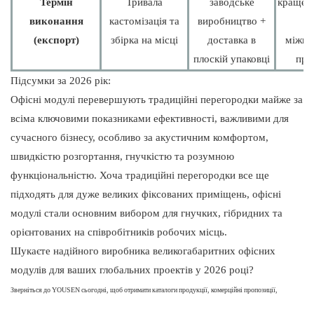
Термін
Тривала
заводське
краще п
виконання
кастомізація та
виробництво +
д
(експорт)
збірка на місці
доставка в
міжна
плоскій упаковці
про
Підсумки за 2026 рік:
Офісні модулі перевершують традиційні перегородки майже за
всіма ключовими показниками ефективності, важливими для
сучасного бізнесу, особливо за акустичним комфортом,
швидкістю розгортання, гнучкістю та розумною
функціональністю. Хоча традиційні перегородки все ще
підходять для дуже великих фіксованих приміщень, офісні
модулі стали основним вибором для гнучких, гібридних та
орієнтованих на співробітників робочих місць.
Шукаєте надійного виробника великогабаритних офісних
модулів для ваших глобальних проектів у 2026 році?
Зверніться до YOUSEN сьогодні, щоб отримати каталоги продукції, комерційні пропозиції,