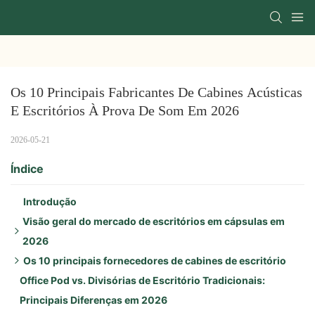
Os 10 Principais Fabricantes De Cabines Acústicas 
E Escritórios À Prova De Som Em 2026
2026-05-21
Índice
Introdução
Visão geral do mercado de escritórios em cápsulas em
2026
Os 10 principais fornecedores de cabines de escritório
Principais fatores de crescimento em 2026:
Office Pod vs. Divisórias de Escritório Tradicionais:
Destaques regionais:
1. Moldura
Principais Diferenças em 2026
Tendências de produtos:
2. Zenbooth