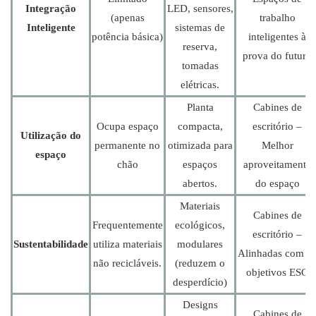
Integração
LED, sensores,
(apenas
trabalho
Inteligente
sistemas de
potência básica)
inteligentes à
reserva,
prova do futuro
tomadas
elétricas.
Planta
Cabines de
Ocupa espaço
compacta,
escritório –
Utilização do
permanente no
otimizada para
Melhor
espaço
chão
espaços
aproveitamento
abertos.
do espaço
Materiais
Cabines de
Frequentemente
ecológicos,
escritório –
Sustentabilidade
utiliza materiais
modulares
Alinhadas com o
não recicláveis.
(reduzem o
objetivos ESG
desperdício)
Designs
Cabines de