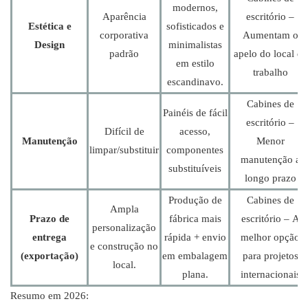
modernos,
Aparência
escritório –
Estética e
sofisticados e
corporativa
Aumentam o
Design
minimalistas
padrão
apelo do local de
em estilo
trabalho
escandinavo.
Cabines de
Painéis de fácil
escritório –
Difícil de
acesso,
Manutenção
Menor
limpar/substituir
componentes
manutenção a
substituíveis
longo prazo
Produção de
Cabines de
Ampla
Prazo de
fábrica mais
escritório – A
personalização
entrega
rápida + envio
melhor opção
e construção no
(exportação)
em embalagem
para projetos
local.
plana.
internacionais
Resumo em 2026: