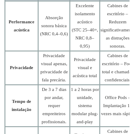
Excelente
Cabines de
isolamento
escritório –
Absorção
Performance
acústico
Reduzem
sonora básica
acústica
(STC 25–40+,
significativament
(NRC 0,4–0,6)
NRC 0,8–
as distrações
0,95)
sonoras.
Privacidade
Cabines de
Privacidade
visual apenas,
escritório – Foco
Privacidade
visual e
privacidade de
total e chamadas
acústica total
fala precária.
confidenciais.
De 3 a 7 dias
1 a 2 horas por
por andar,
unidade,
Office Pods –
Tempo de
requer
sistema
Implantação 10
instalação
empreiteiros
modular plug-
vezes mais rápid
profissionais.
and-play
Cabines de