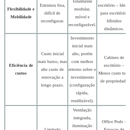
Totalmente
Estrutura fixa,
escritório – Ideai
Flexibilidade e
modular,
difícil de
para escritórios
Mobilidade
móvel e
reconfigurar.
híbridos
reconfigurável.
dinâmicos.
Investimento
inicial mais
Custo inicial
alto, porém
Cabines de
mais baixo, mas
com melhor
Eficiência de
escritório –
alto custo de
retorno sobre o
custos
Menor custo total
renovação a
investimento
de propriedade
longo prazo.
(configuração
rápida,
reutilizável).
Ventilação
integrada,
Office Pods –
iluminação
Limitado
Espaços de