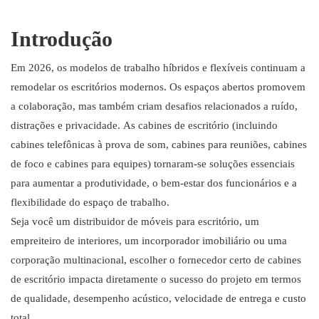
3. Hushoffice
4. ROOM
Introdução
5. SnapCab
6. Silêncio
Em 2026, os modelos de trabalho híbridos e flexíveis continuam a
7. Escritório Inteligente Mikomax
remodelar os escritórios modernos. Os espaços abertos promovem
8. Cabines Persy
a colaboração, mas também criam desafios relacionados a ruído,
9.BUSYPOD
distrações e privacidade. As cabines de escritório (incluindo
cabines telefônicas à prova de som, cabines para reuniões, cabines
10. YOUSEN
de foco e cabines para equipes) tornaram-se soluções essenciais
para aumentar a produtividade, o bem-estar dos funcionários e a
flexibilidade do espaço de trabalho.
Seja você um distribuidor de móveis para escritório, um
empreiteiro de interiores, um incorporador imobiliário ou uma
corporação multinacional, escolher o fornecedor certo de cabines
de escritório impacta diretamente o sucesso do projeto em termos
de qualidade, desempenho acústico, velocidade de entrega e custo
total.